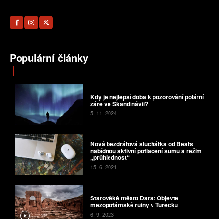
Populární články
Kdy je nejlepší doba k pozorování polární
záře ve Skandinávii?
5. 11. 2024
Nová bezdrátová sluchátka od Beats
nabídnou aktivní potlačení šumu a režim
„průhlednost“
15. 6. 2021
Starověké město Dara: Objevte
mezopotámské ruiny v Turecku
6. 9. 2023