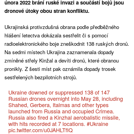
února 2022 brání ruské invazi a součástí bojů jsou
dronové útoky obou stran konfliktu.
Ukrajinská protivzdušná obrana podle předběžného
hlášení letectva dokázala sestřelit či s pomocí
radioelektronického boje zneškodnit 138 ruských dronů.
Na sedmi místech Ukrajina zaznamenala dopady
zmíněné střely Kinžal a devíti dronů, které obranou
pronikly. Z šesti míst pak oznámila dopady trosek
sestřelených bezpilotních strojů.
Ukraine downed or suppressed 138 of 147
Russian drones overnight into May 28, including
Shahed, Gerbera, Italmas and other types
launched from Russia and occupied Crimea.
Russia also fired a Kinzhal aerobalistic missile,
with hits recorded at 7 locations.
#Ukraine
pic.twitter.com/u0JAHLTfIQ