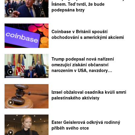
Íránem. Teď tvrdí, že bude
podepsána brzy
Coinbase v Británii spouští
obchodování s americkými akciemi
Trump podepsal nová nařízení
omezující získání občanství
narozením v USA, navzdory
rozhodnutí Nejvyššího soudu
Izrael obžaloval osadníka kvůli smrti
palestinského aktivisty
Ester Geislerová odkrývá rodinný
příběh svého otce