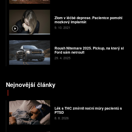
Zlom v léčbě deprese. Pacientce pomohl
mozkový implantát
9. 10. 2021
Roush Nitemare 2025. Pickup, na který si
Ford sám netroufl
29. 4. 2025
Nejnovější články
Lék s THC zmírnil noční můry pacientů s
PTSD
8. 8. 2026