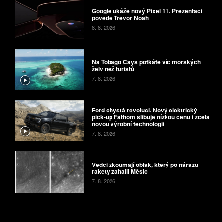
Google ukáže nový Pixel 11. Prezentaci
povede Trevor Noah
8. 8. 2026
Na Tobago Cays potkáte víc mořských
želv než turistů
7. 8. 2026
Ford chystá revoluci. Nový elektrický
pick-up Fathom slibuje nízkou cenu i zcela
novou výrobní technologii
7. 8. 2026
Vědci zkoumají oblak, který po nárazu
rakety zahalil Měsíc
7. 8. 2026