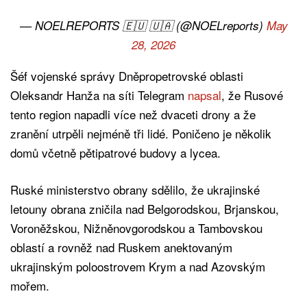
— NOELREPORTS 🇪🇺 🇺🇦 (@NOELreports)
May
28, 2026
Šéf vojenské správy Dněpropetrovské oblasti
Oleksandr Hanža na síti Telegram
napsal
, že Rusové
tento region napadli více než dvaceti drony a že
zranění utrpěli nejméně tři lidé. Poničeno je několik
domů včetně pětipatrové budovy a lycea.
Ruské ministerstvo obrany sdělilo, že ukrajinské
letouny obrana zničila nad Belgorodskou, Brjanskou,
Voroněžskou, Nižněnovgorodskou a Tambovskou
oblastí a rovněž nad Ruskem anektovaným
ukrajinským poloostrovem Krym a nad Azovským
mořem.