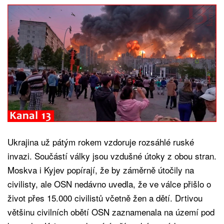
Ukrajina už pátým rokem vzdoruje rozsáhlé ruské
invazi. Součástí války jsou vzdušné útoky z obou stran.
Moskva i Kyjev popírají, že by záměrně útočily na
civilisty, ale OSN nedávno uvedla, že ve válce přišlo o
život přes 15.000 civilistů včetně žen a dětí. Drtivou
většinu civilních obětí OSN zaznamenala na území pod