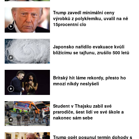
Trump zavedl minimální ceny
výrobků z polykřemíku, uvalil na ně
15procentní clo
Japonsko nařídilo evakuace kvůli
blížícímu se tajfunu, zrušilo 500 letů
Britský hit láme rekordy, přesto ho
mnozí nikdy neslyšeli
Student v Thajsku zabil své
prarodiče, šest lidí ve své škole a
nakonec sám sebe
Trump opět posunul termín dohody s