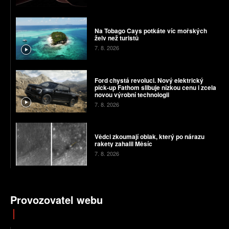
Na Tobago Cays potkáte víc mořských
želv než turistů
7. 8. 2026
Ford chystá revoluci. Nový elektrický
pick-up Fathom slibuje nízkou cenu i zcela
novou výrobní technologii
7. 8. 2026
Vědci zkoumají oblak, který po nárazu
rakety zahalil Měsíc
7. 8. 2026
Provozovatel webu