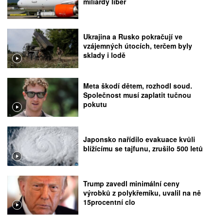
miliardy liber
Ukrajina a Rusko pokračují ve
vzájemných útocích, terčem byly
sklady i lodě
Meta škodí dětem, rozhodl soud.
Společnost musí zaplatit tučnou
pokutu
Japonsko nařídilo evakuace kvůli
blížícímu se tajfunu, zrušilo 500 letů
Trump zavedl minimální ceny
výrobků z polykřemíku, uvalil na ně
15procentní clo