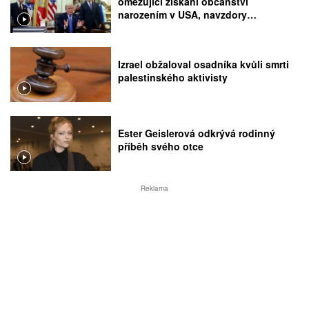
omezující získání občanství
narozením v USA, navzdory
rozhodnutí Nejvyššího soudu
Izrael obžaloval osadníka kvůli smrti
palestinského aktivisty
Ester Geislerová odkrývá rodinný
příběh svého otce
Reklama