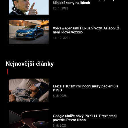
klinické testy na lidech
25. 1. 2022
Volkswagen umí i luxusní vozy. Arteon už
není lidové vozidlo
14. 12. 2021
Nejnovější články
Lék s THC zmírnil noční můry pacientů s
PTSD
8. 8. 2026
Google ukáže nový Pixel 11. Prezentaci
povede Trevor Noah
8. 8. 2026