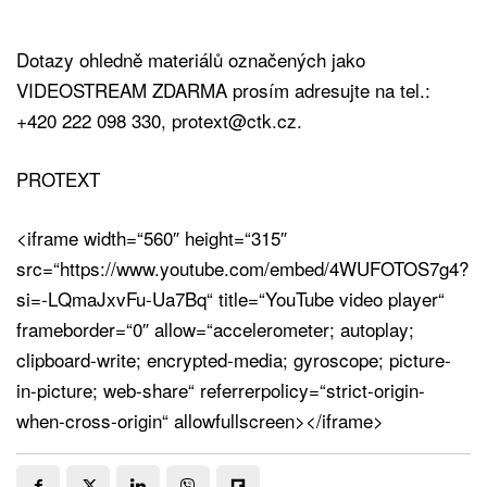
Dotazy ohledně materiálů označených jako
VIDEOSTREAM ZDARMA prosím adresujte na tel.:
+420 222 098 330, protext@ctk.cz.
PROTEXT
<iframe width=“560″ height=“315″
src=“https://www.youtube.com/embed/4WUFOTOS7g4?
si=-LQmaJxvFu-Ua7Bq“ title=“YouTube video player“
frameborder=“0″ allow=“accelerometer; autoplay;
clipboard-write; encrypted-media; gyroscope; picture-
in-picture; web-share“ referrerpolicy=“strict-origin-
when-cross-origin“ allowfullscreen></iframe>