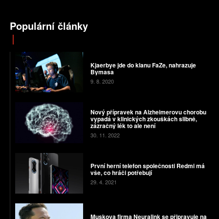
Populární články
Kjaerbye jde do klanu FaZe, nahrazuje
Bymasa
9. 8. 2020
Nový přípravek na Alzheimerovu chorobu
vypadá v klinických zkouškách slibně,
zázračný lék to ale není
30. 11. 2022
První herní telefon společnosti Redmi má
vše, co hráči potřebují
29. 4. 2021
Muskova firma Neuralink se připravuje na