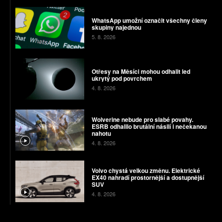
WhatsApp umožní označit všechny členy
skupiny najednou
5. 8. 2026
Otřesy na Měsíci mohou odhalit led
ukrytý pod povrchem
4. 8. 2026
Wolverine nebude pro slabé povahy.
ESRB odhalilo brutální násilí i nečekanou
nahotu
4. 8. 2026
Volvo chystá velkou změnu. Elektrické
EX40 nahradí prostornější a dostupnější
SUV
4. 8. 2026