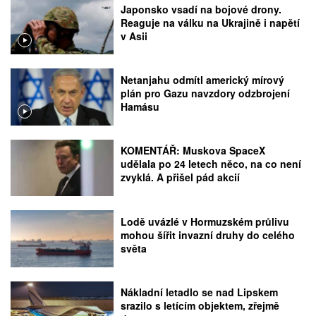
Japonsko vsadí na bojové drony.
Reaguje na válku na Ukrajině i napětí
v Asii
Netanjahu odmítl americký mírový
plán pro Gazu navzdory odzbrojení
Hamásu
KOMENTÁŘ: Muskova SpaceX
udělala po 24 letech něco, na co není
zvyklá. A přišel pád akcií
Lodě uvázlé v Hormuzském průlivu
mohou šířit invazní druhy do celého
světa
Nákladní letadlo se nad Lipskem
srazilo s letícím objektem, zřejmě