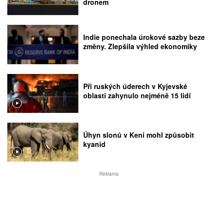
dronem
Indie ponechala úrokové sazby beze
změny. Zlepšila výhled ekonomiky
Při ruských úderech v Kyjevské
oblasti zahynulo nejméně 15 lidí
Úhyn slonů v Keni mohl způsobit
kyanid
Reklama