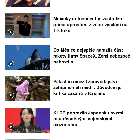
Mexický influencer byl zastřelen
přímo uprostřed živého vysílání na
TikToku
Do Měsíce nejspíše narazila část
rakety firmy SpaceX, Zemi nebezpečí
nehrozilo
Pákistán omezil zpravodajství
zahraničních médií. Důvodem je
kritika zásahů v Kašmíru
KLDR pohrozila Japonsku svými
neupřesněnými vojenskými
možnostmi