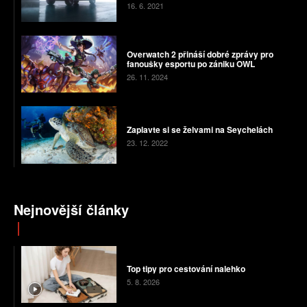
16. 6. 2021
Overwatch 2 přináší dobré zprávy pro
fanoušky esportu po zániku OWL
26. 11. 2024
Zaplavte si se želvami na Seychelách
23. 12. 2022
Nejnovější články
Top tipy pro cestování nalehko
5. 8. 2026