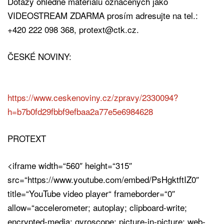
Dotazy ohledně materiálů označených jako
VIDEOSTREAM ZDARMA prosím adresujte na tel.:
+420 222 098 368, protext@ctk.cz.
ČESKÉ NOVINY:
https://www.ceskenoviny.cz/zpravy/2330094?
h=b7b0fd29fbbf9efbaa2a77e5e6984628
PROTEXT
<iframe width=“560″ height=“315″
src=“https://www.youtube.com/embed/PsHgktftIZ0″
title=“YouTube video player“ frameborder=“0″
allow=“accelerometer; autoplay; clipboard-write;
encrypted-media; gyroscope; picture-in-picture; web-