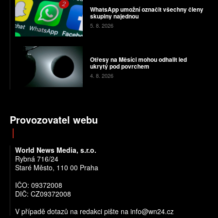
WhatsApp umožní označit všechny členy
skupiny najednou
5. 8. 2026
Otřesy na Měsíci mohou odhalit led
ukrytý pod povrchem
4. 8. 2026
Provozovatel webu
World News Media, s.r.o.
Rybná 716/24
Staré Město, 110 00 Praha
IČO: 09372008
DIČ: CZ09372008
V případě dotazů na redakci pište na info@wn24.cz