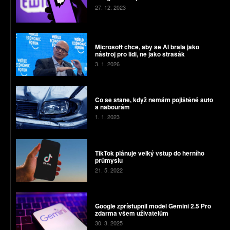
27. 12. 2023
Microsoft chce, aby se AI brala jako
nástroj pro lidi, ne jako strašák
3. 1. 2026
Co se stane, když nemám pojištěné auto
a nabourám
1. 1. 2023
TikTok plánuje velký vstup do herního
průmyslu
21. 5. 2022
Google zpřístupnil model Gemini 2.5 Pro
zdarma všem uživatelům
30. 3. 2025