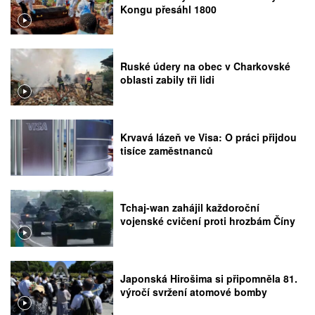
Kongu přesáhl 1800
Ruské údery na obec v Charkovské
oblasti zabily tři lidi
Krvavá lázeň ve Visa: O práci přijdou
tisíce zaměstnanců
Tchaj-wan zahájil každoroční
vojenské cvičení proti hrozbám Číny
Japonská Hirošima si připomněla 81.
výročí svržení atomové bomby