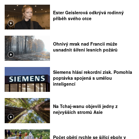
Ester Geislerová odkrývá rodinný
příběh svého otce
Ohnivý mrak nad Francií může
usnadnit šíření lesních požárů
Siemens hlásí rekordní zisk. Pomohla
poptávka spojená s umělou
inteligencí
Na Tchaj-wanu objevili jedny z
nejvyšších stromů Asie
Počet obětí rychle se šířící eboly v