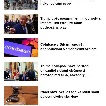
nakonec sám sebe
Trump opět posunul termín dohody s
Íránem. Teď tvrdí, že bude
podepsána brzy
Coinbase v Británii spouští
obchodování s americkými akciemi
Trump podepsal nová nařízení
omezující získání občanství
narozením v USA, navzdory
rozhodnutí Nejvyššího soudu
Izrael obžaloval osadníka kvůli smrti
palestinského aktivisty