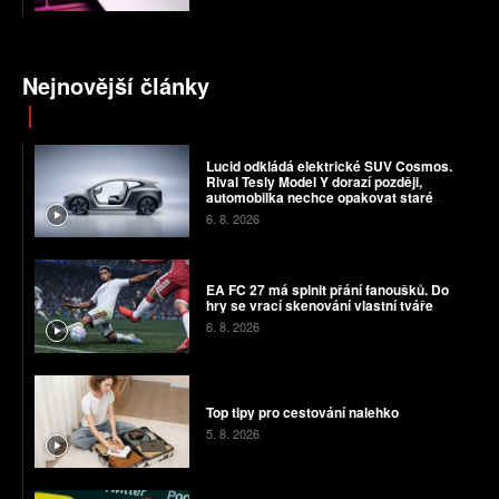
Nejnovější články
Lucid odkládá elektrické SUV Cosmos.
Rival Tesly Model Y dorazí později,
automobilka nechce opakovat staré
chyby
6. 8. 2026
EA FC 27 má splnit přání fanoušků. Do
hry se vrací skenování vlastní tváře
6. 8. 2026
Top tipy pro cestování nalehko
5. 8. 2026