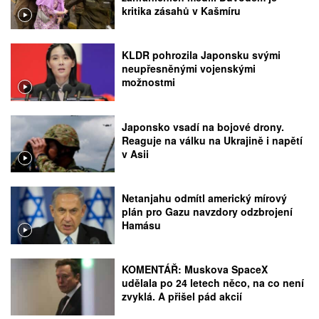
kritika zásahů v Kašmíru
KLDR pohrozila Japonsku svými
neupřesněnými vojenskými
možnostmi
Japonsko vsadí na bojové drony.
Reaguje na válku na Ukrajině i napětí
v Asii
Netanjahu odmítl americký mírový
plán pro Gazu navzdory odzbrojení
Hamásu
KOMENTÁŘ: Muskova SpaceX
udělala po 24 letech něco, na co není
zvyklá. A přišel pád akcií