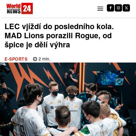
LEC vjíždí do posledního kola.
MAD Lions porazili Rogue, od
špice je dělí výhra
2
min.
E-SPORTS