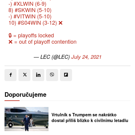
-)
#XLWIN
(6-9)
8)
#SKWIN
(5-10)
-)
#VITWIN
(5-10)
10)
#S04WIN
(3-12) ❌
🔒 = playoffs locked
❌ = out of playoff contention
— LEC (@LEC)
July 24, 2021
Doporučujeme
Vrtulník s Trumpem se nakrátko
dostal příliš blízko k civilnímu letadlu