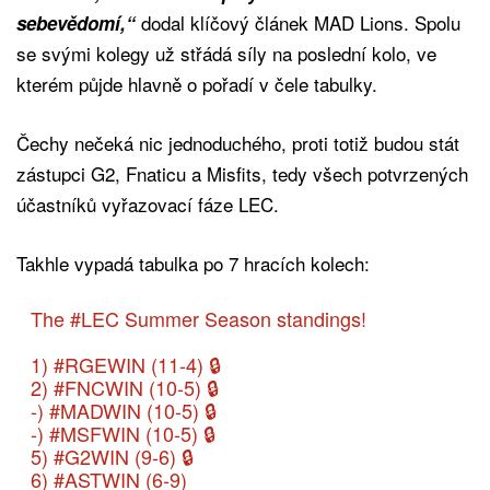
dodal klíčový článek MAD Lions. Spolu
sebevědomí,“
se svými kolegy už střádá síly na poslední kolo, ve
kterém půjde hlavně o pořadí v čele tabulky.
Čechy nečeká nic jednoduchého, proti totiž budou stát
zástupci G2, Fnaticu a Misfits, tedy všech potvrzených
účastníků vyřazovací fáze LEC.
Takhle vypadá tabulka po 7 hracích kolech:
The
#LEC
Summer Season standings!
1)
#RGEWIN
(11-4) 🔒
2)
#FNCWIN
(10-5) 🔒
-)
#MADWIN
(10-5) 🔒
-)
#MSFWIN
(10-5) 🔒
5)
#G2WIN
(9-6) 🔒
6)
#ASTWIN
(6-9)