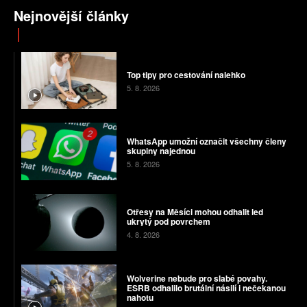
Nejnovější články
Top tipy pro cestování nalehko
5. 8. 2026
WhatsApp umožní označit všechny členy
skupiny najednou
5. 8. 2026
Otřesy na Měsíci mohou odhalit led
ukrytý pod povrchem
4. 8. 2026
Wolverine nebude pro slabé povahy.
ESRB odhalilo brutální násilí i nečekanou
nahotu