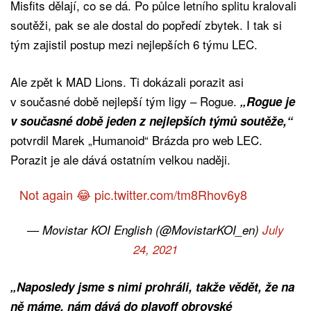
Misfits dělají, co se dá. Po půlce letního splitu kralovali
soutěži, pak se ale dostal do popředí zbytek. I tak si
tým zajistil postup mezi nejlepších 6 týmu LEC.
Ale zpět k MAD Lions. Ti dokázali porazit asi
v současné době nejlepší tým ligy – Rogue.
„Rogue je
v současné době jeden z nejlepších týmů soutěže,“
potvrdil Marek „Humanoid“ Brázda pro web LEC.
Porazit je ale dává ostatním velkou naději.
Not again 😂
pic.twitter.com/tm8Rhov6y8
— Movistar KOI English (@MovistarKOI_en)
July
24, 2021
„Naposledy jsme s nimi prohráli, takže vědět, že na
ně máme, nám dává do playoff obrovské