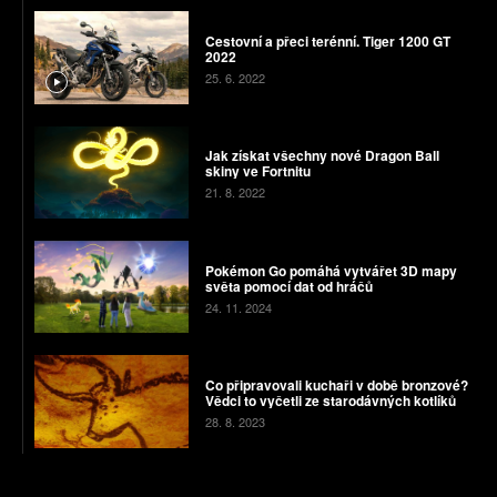
Cestovní a přeci terénní. Tiger 1200 GT
2022
25. 6. 2022
Jak získat všechny nové Dragon Ball
skiny ve Fortnitu
21. 8. 2022
Pokémon Go pomáhá vytvářet 3D mapy
světa pomocí dat od hráčů
24. 11. 2024
Co připravovali kuchaři v době bronzové?
Vědci to vyčetli ze starodávných kotlíků
28. 8. 2023