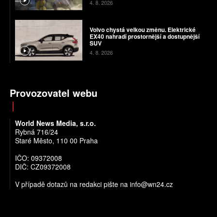
4. 8. 2026
Volvo chystá velkou změnu. Elektrické
EX40 nahradí prostornější a dostupnější
SUV
4. 8. 2026
Provozovatel webu
World News Media, s.r.o.
Rybná 716/24
Staré Město, 110 00 Praha
IČO: 09372008
DIČ: CZ09372008
V případě dotazů na redakci pište na info@wn24.cz