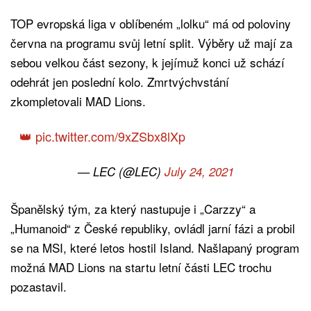
TOP evropská liga v oblíbeném „lolku“ má od poloviny
června na programu svůj letní split. Výběry už mají za
sebou velkou část sezony, k jejímuž konci už schází
odehrát jen poslední kolo. Zmrtvýchvstání
zkompletovali MAD Lions.
👑
pic.twitter.com/9xZSbx8lXp
— LEC (@LEC)
July 24, 2021
Španělský tým, za který nastupuje i „Carzzy“ a
„Humanoid“ z České republiky, ovládl jarní fázi a probil
se na MSI, které letos hostil Island. Našlapaný program
možná MAD Lions na startu letní části LEC trochu
pozastavil.