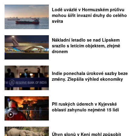
Lodě uvázlé v Hormuzském průlivu
mohou šířit invazní druhy do celého
světa
Nákladní letadlo se nad Lipskem
srazilo s letícím objektem, zřejmě
dronem
Indie ponechala úrokové sazby beze
změny. Zlepšila výhled ekonomiky
Při ruských úderech v Kyjevské
oblasti zahynulo nejméně 15 lidí
Úhyn slonů v Keni mohl způsobit