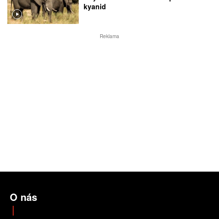
kyanid
Reklama
O nás