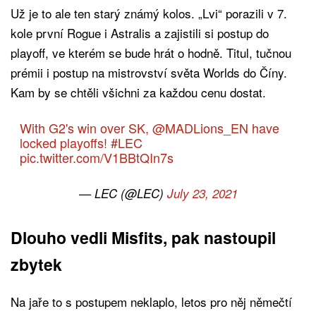
Už je to ale ten starý známý kolos. „Lvi“ porazili v 7.
kole první Rogue i Astralis a zajistili si postup do
playoff, ve kterém se bude hrát o hodně. Titul, tučnou
prémii i postup na mistrovství světa Worlds do Číny.
Kam by se chtěli všichni za každou cenu dostat.
With G2's win over SK,
@MADLions_EN
have
locked playoffs!
#LEC
pic.twitter.com/V1BBtQIn7s
— LEC (@LEC)
July 23, 2021
Dlouho vedli Misfits, pak nastoupil
zbytek
Na jaře to s postupem neklaplo, letos pro něj němečtí