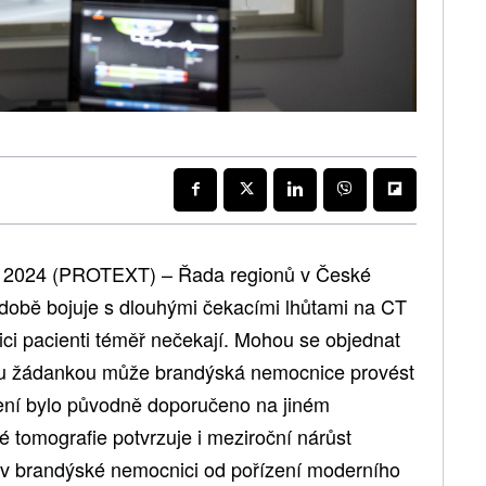
 2024 (PROTEXT) – Řada regionů v České
odobě bojuje s dlouhými čekacími lhůtami na CT
ci pacienti téměř nečekají. Mohou se objednat
kou žádankou může brandýská nemocnice provést
ření bylo původně doporučeno na jiném
é tomografie potvrzuje i meziroční nárůst
 v brandýské nemocnici od pořízení moderního