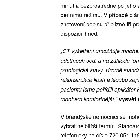
minut a bezprostředně po jeho 
dennímu režimu. V případě plán
zhotovení popisu přibližně tři p
dispozici ihned.
„CT vyšetření umožňuje mnohem 
odstínech šedi a na základě toho
patologické stavy. Kromě stand
rekonstrukce kostí a kloubů zej
pacientů jsme pořídili aplikátor 
mnohem komfortnější,“
vysvětl
V brandýské nemocnici se moho
vybrat nejbližší termín. Standa
telefonicky na čísle 720 051 11