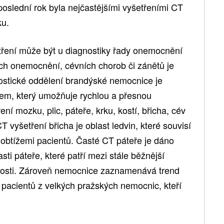
 poslední rok byla nejčastějšími vyšetřeními CT
ku.
tření může být u diagnostiky řady onemocnění
ch onemocnění, cévních chorob či zánětů je
nostické oddělení brandýské nemocnice je
m, který umožňuje rychlou a přesnou
ení mozku, plic, páteře, krku, kostí, břicha, cév
 vyšetření břicha je oblast ledvin, které souvisí
 obtížemi pacientů. Časté CT páteře je dáno
ti páteře, které patří mezi stále běžnější
nosti. Zároveň nemocnice zaznamenává trend
 pacientů z velkých pražských nemocnic, kteří