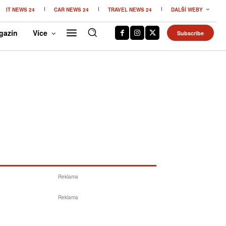
IT NEWS 24
CAR NEWS 24
TRAVEL NEWS 24
DALŠÍ WEBY
gazín
Více
Subscribe
Reklama
Reklama