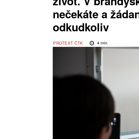
život. V brandýs
nečekáte a žáda
odkudkoliv
4
min.
PROTEXT ČTK