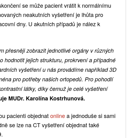
skončení se může pacient vrátit k normálnímu
ovaných neakutních vyšetření je lhůta pro
racovní dny. U akutních případů je nález k
přesněji zobrazit jednotlivé orgány v různých
 hodnotit jejich strukturu, prokrvení a případné
ardních vyšetření u nás provádíme například 3D
ména pro potřeby našich ortopedů. Pro pohodlí
kontrastní látky, díky čemuž je celé vyšetření
uje MUDr. Karolína Kostrhunová.
u pacienti objednat
online
a jednoduše si sami
rdně se lze na CT vyšetření objednat také
9.