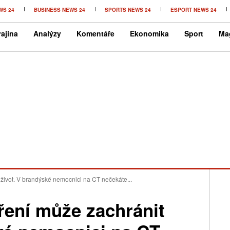
WS 24
BUSINESS NEWS 24
SPORTS NEWS 24
ESPORT NEWS 24
ajina
Analýzy
Komentáře
Ekonomika
Sport
Ma
život. V brandýské nemocnici na CT nečekáte...
ření může zachránit