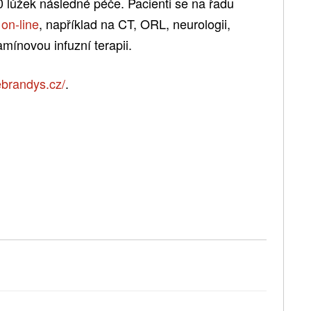
0 lůžek následné péče. Pacienti se na řadu
i
on-line
, například na CT, ORL, neurologii,
mínovou infuzní terapii.
brandys.cz/
.