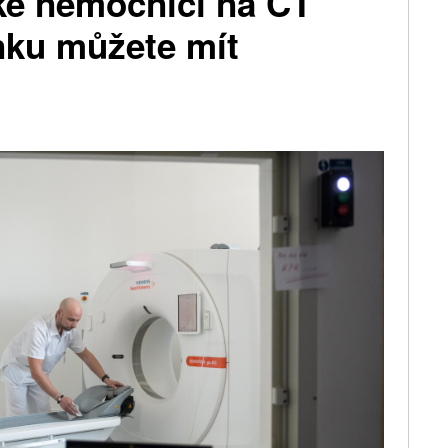
ké nemocnici na CT
nku můžete mít