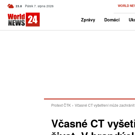
C
WORLD NE
23.8
Pátek 7. srpna 2026
Czech
Zprávy
Domácí
Ukr
Protext ČTK
Včasné CT vyšetření může zachránit 
Včasné CT vyšet