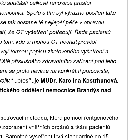
ylo součástí celkové renovace prostor
nemocnici. Spolu s tím byl výrazně posílen také
se tak dostane té nejlepší péče v opravdu
stí, že CT vyšetření potřebují. Řada pacientů
o tom, kde si mohou CT nechat provést.
vají formou popisu zhotoveného vyšetření a
iště příslušného zdravotního zařízení pod jeho
ní se proto neváže na konkrétní pracoviště,
upřesňuje
oliv,“
MUDr. Karolína Kostrhunová,
stického oddělení nemocnice Brandýs nad
vyšetřovací metodou, která pomocí rentgenového
 zobrazení vnitřních orgánů a tkání pacientů
tí. Samotné vyšetření trvá standardně do 15