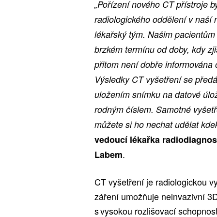
„Pořízení nového CT přístroje b
radiologického oddělení v naší 
lékařský tým. Našim pacientům 
brzkém termínu od doby, kdy zji
přitom není dobře informována 
Výsledky CT vyšetření se předá
uložením snímku na datové úlož
rodným číslem. Samotné vyšetře
můžete si ho nechat udělat kdek
vedoucí lékařka radiodiagno
.
Labem
CT vyšetření je radiologickou 
záření umožňuje neinvazivní 3D
s vysokou rozlišovací schopnos