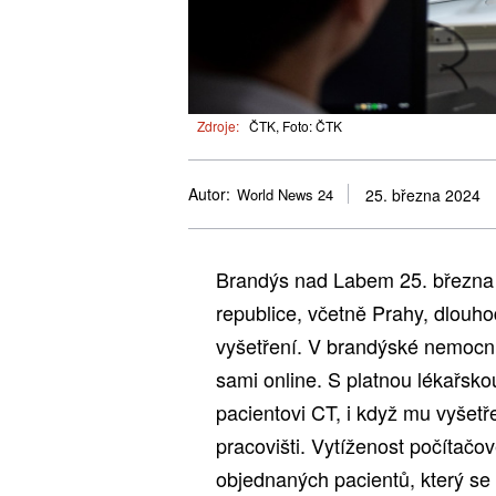
Zdroje:
ČTK, Foto: ČTK
Autor:
World News 24
25. března 2024
Brandýs nad Labem 25. března
republice, včetně Prahy, dlouh
vyšetření. V brandýské nemocni
sami online. S platnou lékařs
pacientovi CT, i když mu vyšet
pracovišti. Vytíženost počítačov
objednaných pacientů, který se