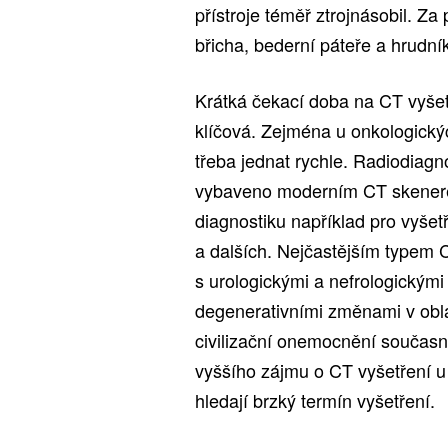
přístroje téměř ztrojnásobil. Za
břicha, bederní páteře a hrudní
Krátká čekací doba na CT vyše
klíčová. Zejména u onkologický
třeba jednat rychle. Radiodiag
vybaveno moderním CT skenere
diagnostiku například pro vyšetř
a dalších. Nejčastějším typem CT
s urologickými a nefrologickými
degenerativními změnami v oblas
civilizační onemocnění součas
vyššího zájmu o CT vyšetření u
hledají brzký termín vyšetření.