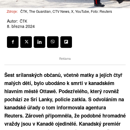
Zdroje:
ČTK, The Guardian, CTV News, X, YouTube, Foto: Reuters
Autor:
ČTK
8. března 2024
Reklama
Šest srílanských občanů, včetně matky a jejích čtyř
malých dětí, bylo ubodáno k smrti v kanadském
hlavním městě Ottawě. Podezřelého, který rovněž
pochází ze Srí Lanky, policie zatkla. S odvoláním na
kanadské úřady o tom informovala agentura
Reuters. Zároveň připomněla, že podobné hromadné
vraždy jsou v Kanadě ojedinělé. Kanadský premiér