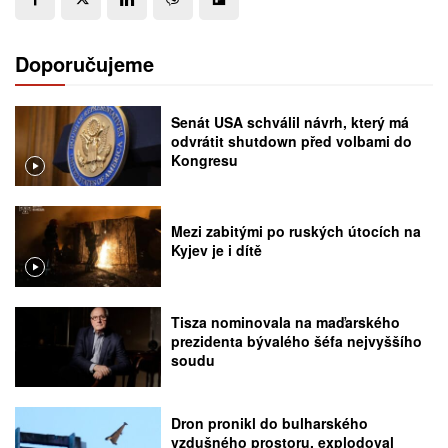
Doporučujeme
Senát USA schválil návrh, který má
odvrátit shutdown před volbami do
Kongresu
Mezi zabitými po ruských útocích na
Kyjev je i dítě
Tisza nominovala na maďarského
prezidenta bývalého šéfa nejvyššího
soudu
Dron pronikl do bulharského
vzdušného prostoru, explodoval