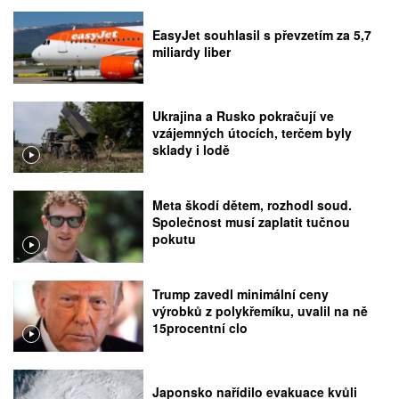
EasyJet souhlasil s převzetím za 5,7
miliardy liber
Ukrajina a Rusko pokračují ve
vzájemných útocích, terčem byly
sklady i lodě
Meta škodí dětem, rozhodl soud.
Společnost musí zaplatit tučnou
pokutu
Trump zavedl minimální ceny
výrobků z polykřemíku, uvalil na ně
15procentní clo
Japonsko nařídilo evakuace kvůli