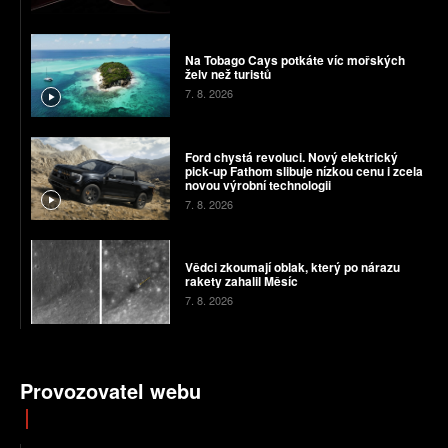
Na Tobago Cays potkáte víc mořských
želv než turistů
7. 8. 2026
Ford chystá revoluci. Nový elektrický
pick-up Fathom slibuje nízkou cenu i zcela
novou výrobní technologii
7. 8. 2026
Vědci zkoumají oblak, který po nárazu
rakety zahalil Měsíc
7. 8. 2026
Provozovatel webu