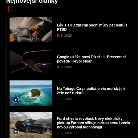
Nejnovější články
Lék s THC zmírnil noční můry pacientů s
PTSD
8. 8. 2026
Google ukáže nový Pixel 11. Prezentaci
povede Trevor Noah
8. 8. 2026
Na Tobago Cays potkáte víc mořských
želv než turistů
7. 8. 2026
Ford chystá revoluci. Nový elektrický
pick-up Fathom slibuje nízkou cenu i zcela
novou výrobní technologii
7. 8. 2026