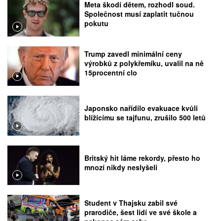
Meta škodí dětem, rozhodl soud.
Společnost musí zaplatit tučnou
pokutu
Trump zavedl minimální ceny
výrobků z polykřemíku, uvalil na ně
15procentní clo
Japonsko nařídilo evakuace kvůli
blížícímu se tajfunu, zrušilo 500 letů
Britský hit láme rekordy, přesto ho
mnozí nikdy neslyšeli
Student v Thajsku zabil své
prarodiče, šest lidí ve své škole a