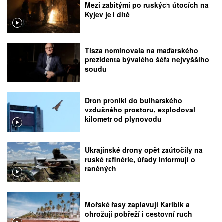
Mezi zabitými po ruských útocích na
Kyjev je i dítě
Tisza nominovala na maďarského
prezidenta bývalého šéfa nejvyššího
soudu
Dron pronikl do bulharského
vzdušného prostoru, explodoval
kilometr od plynovodu
Ukrajinské drony opět zaútočily na
ruské rafinérie, úřady informují o
raněných
Mořské řasy zaplavují Karibik a
ohrožují pobřeží i cestovní ruch