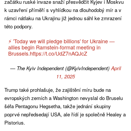
začátku ruské invaze snaží přesvědčit Kyjev i Moskvu
k uzavření příměří s vyhlídkou na dlouhodobý mír a v
rámci nátlaku na Ukrajinu již jednou sáhl ke zmrazení
této podpory.
⚡️ 'Today we will pledge billions' for Ukraine —
allies begin Ramstein-format meeting in
Brussels.
https://t.co/UdZ7nAQJcZ
— The Kyiv Independent (@KyivIndependent)
April
11, 2025
Trump také prohlašuje, že zajištění míru bude na
evropských zemích a Washington nevyslal do Bruselu
šéfa Pentagonu Hegsetha, takže jednání skupiny
poprvé nepředsedají USA, ale řídí je společně Healey a
Pistorius.