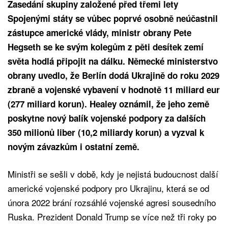
Zasedání skupiny založené před třemi lety
Spojenými státy se vůbec poprvé osobně neúčastnil
zástupce americké vlády, ministr obrany Pete
Hegseth se ke svým kolegům z pěti desítek zemí
světa hodlá připojit na dálku. Německé ministerstvo
obrany uvedlo, že Berlín dodá Ukrajině do roku 2029
zbraně a vojenské vybavení v hodnotě 11 miliard eur
(277 miliard korun). Healey oznámil, že jeho země
poskytne nový balík vojenské podpory za dalších
350 milionů liber (10,2 miliardy korun) a vyzval k
novým závazkům i ostatní země.
Ministři se sešli v době, kdy je nejistá budoucnost další
americké vojenské podpory pro Ukrajinu, která se od
února 2022 brání rozsáhlé vojenské agresi sousedního
Ruska. Prezident Donald Trump se více než tři roky po