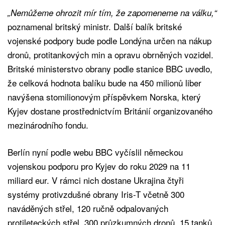
„Nemůžeme ohrozit mír tím, že zapomeneme na válku,“
poznamenal britský ministr. Další balík britské
vojenské podpory bude podle Londýna určen na nákup
dronů, protitankových min a opravu obrněných vozidel.
Britské ministerstvo obrany podle stanice BBC uvedlo,
že celková hodnota balíku bude na 450 milionů liber
navýšena stomilionovým příspěvkem Norska, který
Kyjev dostane prostřednictvím Británií organizovaného
mezinárodního fondu.
Berlín nyní podle webu BBC vyčíslil německou
vojenskou podporu pro Kyjev do roku 2029 na 11
miliard eur. V rámci nich dostane Ukrajina čtyři
systémy protivzdušné obrany Iris-T včetně 300
naváděných střel, 120 ručně odpalovaných
protileteckých střel, 300 průzkumných dronů, 15 tanků