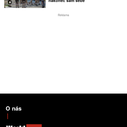
nakonec sám sebe
Reklama
O nás