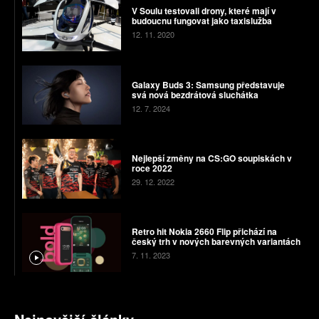
V Soulu testovali drony, které mají v
budoucnu fungovat jako taxislužba
12. 11. 2020
Galaxy Buds 3: Samsung představuje
svá nová bezdrátová sluchátka
12. 7. 2024
Nejlepší změny na CS:GO soupiskách v
roce 2022
29. 12. 2022
Retro hit Nokia 2660 Flip přichází na
český trh v nových barevných variantách
7. 11. 2023