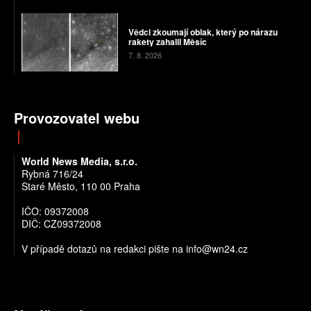
Vědci zkoumají oblak, který po nárazu
rakety zahalil Měsíc
7. 8. 2026
Provozovatel webu
World News Media, s.r.o.
Rybná 716/24
Staré Město, 110 00 Praha
IČO: 09372008
DIČ: CZ09372008
V případě dotazů na redakci pište na info@wn24.cz