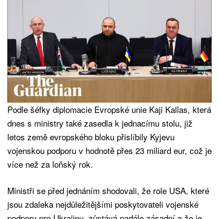
Podle šéfky diplomacie Evropské unie Kaji Kallas, která
dnes s ministry také zasedla k jednacímu stolu, již
letos země evropského bloku přislíbily Kyjevu
vojenskou podporu v hodnotě přes 23 miliard eur, což je
více než za loňský rok.
Ministři se před jednáním shodovali, že role USA, které
jsou zdaleka nejdůležitějšími poskytovateli vojenské
podpory pro Ukrajinu, zůstává nadále zásadní a že je