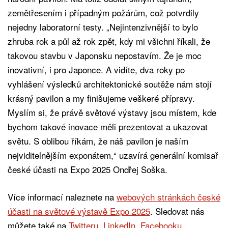
zemětřesením i případným požárům, což potvrdily
nejedny laboratorní testy. „Nejintenzivnější to bylo
zhruba rok a půl až rok zpět, kdy mi všichni říkali, že
takovou stavbu v Japonsku nepostavím. Že je moc
inovativní, i pro Japonce. A vidíte, dva roky po
vyhlášení výsledků architektonické soutěže nám stojí
krásný pavilon a my finišujeme veškeré přípravy.
Myslím si, že právě světové výstavy jsou místem, kde
bychom takové inovace měli prezentovat a ukazovat
světu. S oblibou říkám, že náš pavilon je naším
nejviditelnějším exponátem,“ uzavírá generální komisař
české účasti na Expo 2025 Ondřej Soška.
Více informací naleznete na
webových stránkách české
účasti na světové výstavě Expo 2025
. Sledovat nás
můžete také na
Twitteru
,
LinkedIn
,
Facebooku
,