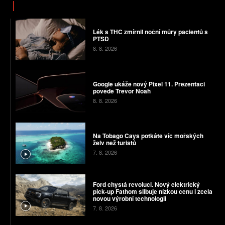
Lék s THC zmírnil noční můry pacientů s
PTSD
8. 8. 2026
Google ukáže nový Pixel 11. Prezentaci
povede Trevor Noah
8. 8. 2026
Na Tobago Cays potkáte víc mořských
želv než turistů
7. 8. 2026
Ford chystá revoluci. Nový elektrický
pick-up Fathom slibuje nízkou cenu i zcela
novou výrobní technologii
7. 8. 2026