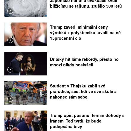
Japonsko nařídilo evakuace kvůli
blížícímu se tajfunu, zrušilo 500 letů
Trump zavedl minimální ceny
výrobků z polykřemíku, uvalil na ně
15procentní clo
Britský hit láme rekordy, přesto ho
mnozí nikdy neslyšeli
Student v Thajsku zabil své
prarodiče, šest lidí ve své škole a
nakonec sám sebe
Trump opět posunul termín dohody s
Íránem. Teď tvrdí, že bude
podepsána brzy