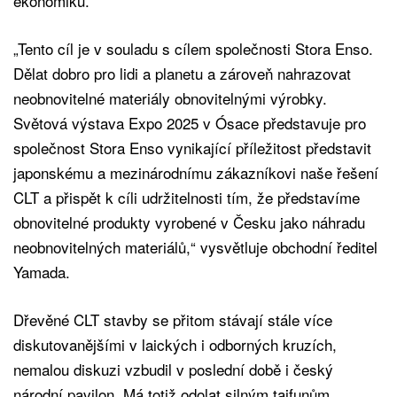
ekonomiku.
„Tento cíl je v souladu s cílem společnosti Stora Enso.
Dělat dobro pro lidi a planetu a zároveň nahrazovat
neobnovitelné materiály obnovitelnými výrobky.
Světová výstava Expo 2025 v Ósace představuje pro
společnost Stora Enso vynikající příležitost představit
japonskému a mezinárodnímu zákazníkovi naše řešení
CLT a přispět k cíli udržitelnosti tím, že představíme
obnovitelné produkty vyrobené v Česku jako náhradu
neobnovitelných materiálů,“ vysvětluje obchodní ředitel
Yamada.
Dřevěné CLT stavby se přitom stávají stále více
diskutovanějšími v laických i odborných kruzích,
nemalou diskuzi vzbudil v poslední době i český
národní pavilon. Má totiž odolat silným tajfunům,