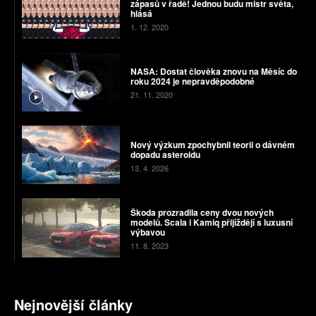
zápasů v řadě! Jednou budu mistr světa,
hlásá
1. 12. 2020
NASA: Dostat člověka znovu na Měsíc do
roku 2024 je nepravděpodobné
21. 11. 2020
Nový výzkum zpochybnil teorii o dávném
dopadu asteroidu
13. 4. 2026
Škoda prozradila ceny dvou nových
modelů. Scala i Kamiq přijíždějí s luxusní
výbavou
11. 8. 2023
Nejnovější články