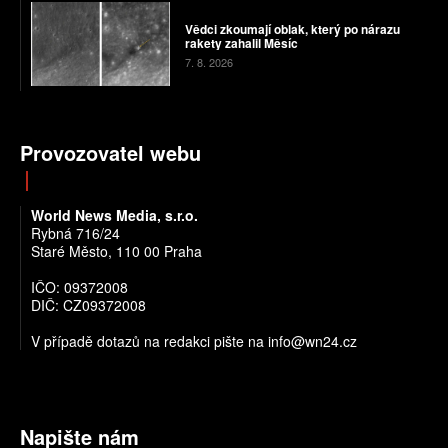
Vědci zkoumají oblak, který po nárazu
rakety zahalil Měsíc
7. 8. 2026
Provozovatel webu
World News Media, s.r.o.
Rybná 716/24
Staré Město, 110 00 Praha
IČO: 09372008
DIČ: CZ09372008
V případě dotazů na redakci pište na info@wn24.cz
Napište nám