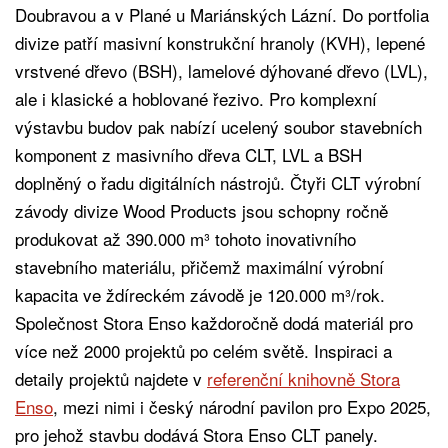
Doubravou a v Plané u Mariánských Lázní. Do portfolia
divize patří masivní konstrukční hranoly (KVH), lepené
vrstvené dřevo (BSH), lamelové dýhované dřevo (LVL),
ale i klasické a hoblované řezivo. Pro komplexní
výstavbu budov pak nabízí ucelený soubor stavebních
komponent z masivního dřeva CLT, LVL a BSH
doplněný o řadu digitálních nástrojů. Čtyři CLT výrobní
závody divize Wood Products jsou schopny ročně
produkovat až 390.000 m³ tohoto inovativního
stavebního materiálu, přičemž maximální výrobní
kapacita ve ždíreckém závodě je 120.000 m³/rok.
Společnost Stora Enso každoročně dodá materiál pro
více než 2000 projektů po celém světě. Inspiraci a
detaily projektů najdete v
referenční knihovně Stora
Enso
, mezi nimi i český národní pavilon pro Expo 2025,
pro jehož stavbu dodává Stora Enso CLT panely.