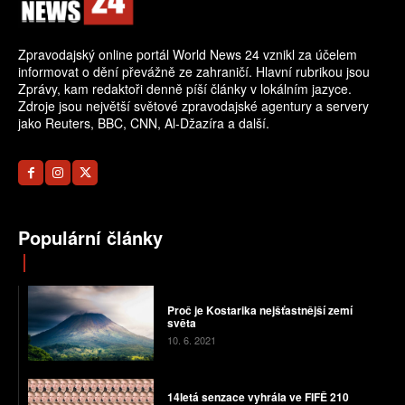
Zpravodajský online portál World News 24 vznikl za účelem
informovat o dění převážně ze zahraničí. Hlavní rubrikou jsou
Zprávy, kam redaktoři denně píší články v lokálním jazyce.
Zdroje jsou největší světové zpravodajské agentury a servery
jako Reuters, BBC, CNN, Al-Džazíra a další.
Populární články
Proč je Kostarika nejšťastnější zemí
světa
10. 6. 2021
14letá senzace vyhrála ve FIFĚ 210