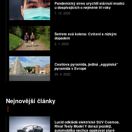
Pandemický stres urychlil stárnutí mozků
u dospívajících o nejméně tři roky
7. 12. 2022
Šetřete svá kolena: Cvičení s nízkým
dopadem
2. 1. 2023
Cestiova pyramida, jediná „egyptská“
pyramida v Evropě
20. 4. 2022
Nejnovější články
Lucid odkládá elektrické SUV Cosmos.
Rival Tesly Model Y dorazí později,
automobilka nechce opakovat staré