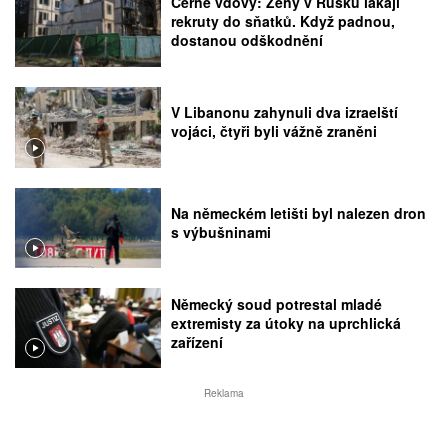
Černé vdovy: Ženy v Rusku lákají
rekruty do sňatků. Když padnou,
dostanou odškodnění
V Libanonu zahynuli dva izraelští
vojáci, čtyři byli vážně zraněni
Na německém letišti byl nalezen dron
s výbušninami
Německý soud potrestal mladé
extremisty za útoky na uprchlická
zařízení
Reklama