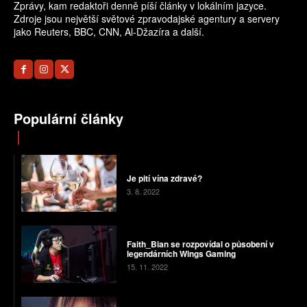
Zprávy, kam redaktoři denně píší články v lokálním jazyce.
Zdroje jsou největší světové zpravodajské agentury a servery
jako Reuters, BBC, CNN, Al-Džazíra a další.
Populární články
Je pití vína zdravé?
3. 8. 2022
Faith_Bian se rozpovídal o působení v
legendárních Wings Gaming
15. 11. 2022