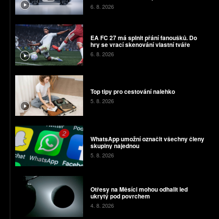
chyby
6. 8. 2026
EA FC 27 má splnit přání fanoušků. Do
hry se vrací skenování vlastní tváře
6. 8. 2026
Top tipy pro cestování nalehko
5. 8. 2026
WhatsApp umožní označit všechny členy
skupiny najednou
5. 8. 2026
Otřesy na Měsíci mohou odhalit led
ukrytý pod povrchem
4. 8. 2026