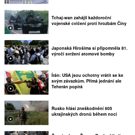
Tchaj-wan zahájil každoroční
vojenské cvičení proti hrozbám Číny
Japonská Hirošima si připomněla 81.
výročí svržení atomové bomby
Írán: USA jsou ochotny vrátit se ke
svým závazkům. Přímá jednání ale
Teherán popírá
Rusko hlásí zneškodnění 605
ukrajinských dronů během noci