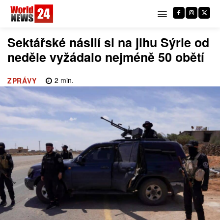
Sektářské násilí si na jihu Sýrie od
neděle vyžádalo nejméně 50 obětí
2
min.
ZPRÁVY