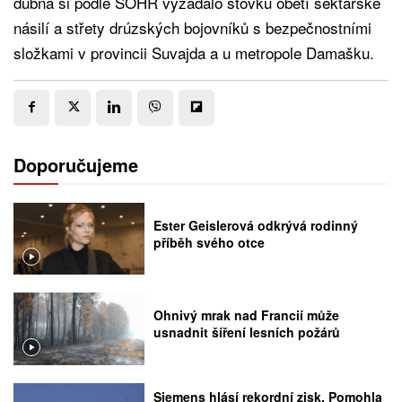
dubna si podle SOHR vyžádalo stovku obětí sektářské
násilí a střety drúzských bojovníků s bezpečnostními
složkami v provincii Suvajda a u metropole Damašku.
Doporučujeme
Ester Geislerová odkrývá rodinný
příběh svého otce
Ohnivý mrak nad Francií může
usnadnit šíření lesních požárů
Siemens hlásí rekordní zisk. Pomohla