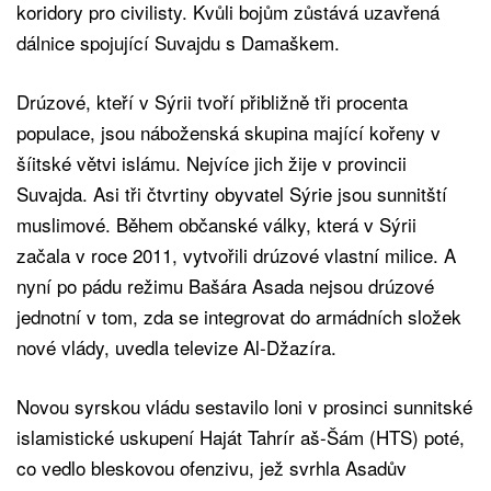
koridory pro civilisty. Kvůli bojům zůstává uzavřená
dálnice spojující Suvajdu s Damaškem.
Drúzové, kteří v Sýrii tvoří přibližně tři procenta
populace, jsou náboženská skupina mající kořeny v
šíitské větvi islámu. Nejvíce jich žije v provincii
Suvajda. Asi tři čtvrtiny obyvatel Sýrie jsou sunnitští
muslimové. Během občanské války, která v Sýrii
začala v roce 2011, vytvořili drúzové vlastní milice. A
nyní po pádu režimu Bašára Asada nejsou drúzové
jednotní v tom, zda se integrovat do armádních složek
nové vlády, uvedla televize Al-Džazíra.
Novou syrskou vládu sestavilo loni v prosinci sunnitské
islamistické uskupení Haját Tahrír aš-Šám (HTS) poté,
co vedlo bleskovou ofenzivu, jež svrhla Asadův