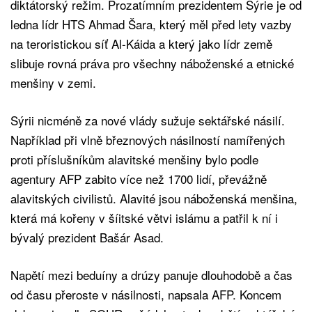
diktátorský režim. Prozatímním prezidentem Sýrie je od
ledna lídr HTS Ahmad Šara, který měl před lety vazby
na teroristickou síť Al-Káida a který jako lídr země
slibuje rovná práva pro všechny náboženské a etnické
menšiny v zemi.
Sýrii nicméně za nové vlády sužuje sektářské násilí.
Například při vlně březnových násilností namířených
proti příslušníkům alavitské menšiny bylo podle
agentury AFP zabito více než 1700 lidí, převážně
alavitských civilistů. Alavité jsou náboženská menšina,
která má kořeny v šíitské větvi islámu a patřil k ní i
bývalý prezident Bašár Asad.
Napětí mezi beduíny a drúzy panuje dlouhodobě a čas
od času přeroste v násilnosti, napsala AFP. Koncem