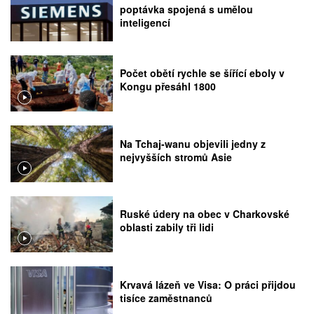
poptávka spojená s umělou
inteligencí
Počet obětí rychle se šířící eboly v
Kongu přesáhl 1800
Na Tchaj-wanu objevili jedny z
nejvyšších stromů Asie
Ruské údery na obec v Charkovské
oblasti zabily tři lidi
Krvavá lázeň ve Visa: O práci přijdou
tisíce zaměstnanců