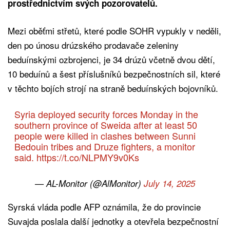
prostřednictvím svých pozorovatelů.
Mezi oběťmi střetů, které podle SOHR vypukly v neděli,
den po únosu drúzského prodavače zeleniny
beduínskými ozbrojenci, je 34 drúzů včetně dvou dětí,
10 beduínů a šest příslušníků bezpečnostních sil, které
v těchto bojích strojí na straně beduínských bojovníků.
Syria deployed security forces Monday in the
southern province of Sweida after at least 50
people were killed in clashes between Sunni
Bedouin tribes and Druze fighters, a monitor
said.
https://t.co/NLPMY9v0Ks
— AL-Monitor (@AlMonitor)
July 14, 2025
Syrská vláda podle AFP oznámila, že do provincie
Suvajda poslala další jednotky a otevřela bezpečnostní