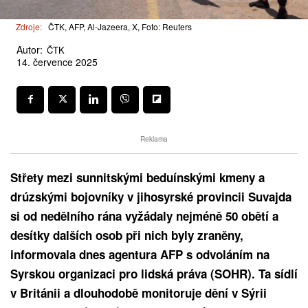
Zdroje:
ČTK, AFP, Al-Jazeera, X, Foto: Reuters
Autor:
ČTK
14. července 2025
Reklama
Střety mezi sunnitskými beduínskými kmeny a
drúzskými bojovníky v jihosyrské provincii Suvajda
si od nedělního rána vyžádaly nejméně 50 obětí a
desítky dalších osob při nich byly zraněny,
informovala dnes agentura AFP s odvoláním na
Syrskou organizaci pro lidská práva (SOHR). Ta sídlí
v Británii a dlouhodobě monitoruje dění v Sýrii