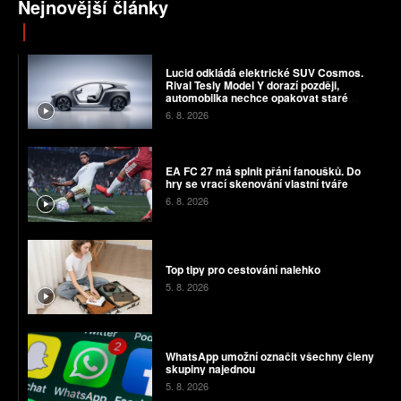
Nejnovější články
Lucid odkládá elektrické SUV Cosmos.
Rival Tesly Model Y dorazí později,
automobilka nechce opakovat staré
chyby
6. 8. 2026
EA FC 27 má splnit přání fanoušků. Do
hry se vrací skenování vlastní tváře
6. 8. 2026
Top tipy pro cestování nalehko
5. 8. 2026
WhatsApp umožní označit všechny členy
skupiny najednou
5. 8. 2026