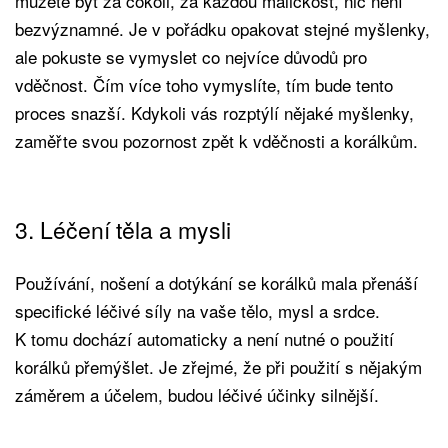
můžete být za cokoli, za každou maličkost, nic není
bezvýznamné. Je v pořádku opakovat stejné myšlenky,
ale pokuste se vymyslet co nejvíce důvodů pro
vděčnost. Čím více toho vymyslíte, tím bude tento
proces snazší. Kdykoli vás rozptýlí nějaké myšlenky,
zaměřte svou pozornost zpět k vděčnosti a korálkům.
3. Léčení těla a mysli
Používání, nošení a dotýkání se korálků mala přenáší
specifické léčivé síly na vaše tělo, mysl a srdce.
K tomu dochází automaticky a není nutné o použití
korálků přemýšlet. Je zřejmé, že při použití s nějakým
záměrem a účelem, budou léčivé účinky silnější.