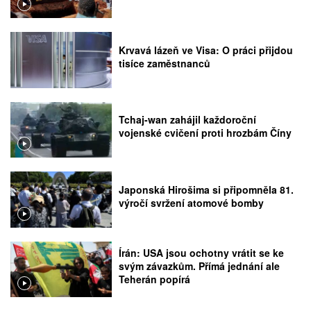
Krvavá lázeň ve Visa: O práci přijdou
tisíce zaměstnanců
Tchaj-wan zahájil každoroční
vojenské cvičení proti hrozbám Číny
Japonská Hirošima si připomněla 81.
výročí svržení atomové bomby
Írán: USA jsou ochotny vrátit se ke
svým závazkům. Přímá jednání ale
Teherán popírá