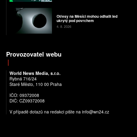
Otřesy na Měsíci mohou odhalit led
ukrytý pod povrchem
4. 8. 2026
Provozovatel webu
World News Media, s.r.o.
Rybná 716/24
Staré Město, 110 00 Praha
IČO: 09372008
DIČ: CZ09372008
V případě dotazů na redakci pište na info@wn24.cz