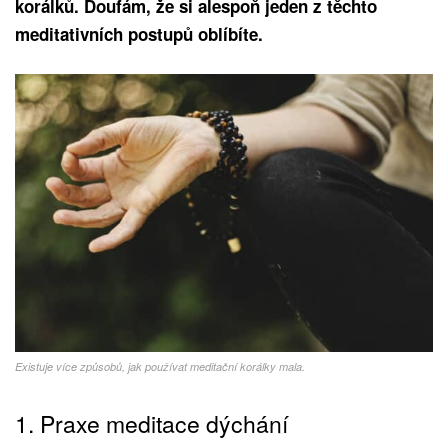
korálků. Doufám, že si alespoň jeden z těchto
meditativních postupů oblíbíte.
Existuje více způsobů, jak používat meditační korálky mala.
1. Praxe meditace dýchání