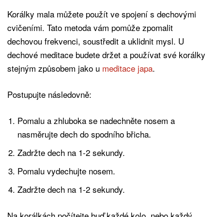
Korálky mala můžete použít ve spojení s dechovými
cvičeními. Tato metoda vám pomůže zpomalit
dechovou frekvenci, soustředit a uklidnit mysl. U
dechové meditace budete držet a používat své korálky
stejným způsobem jako u
meditace japa
.
Postupujte následovně:
Pomalu a zhluboka se nadechněte nosem a
nasměrujte dech do spodního břicha.
Zadržte dech na 1-2 sekundy.
Pomalu vydechujte nosem.
Zadržte dech na 1-2 sekundy.
Na korálkách počítejte buď každé kolo, nebo každý