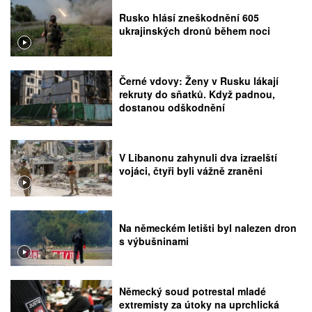
Rusko hlásí zneškodnění 605
ukrajinských dronů během noci
Černé vdovy: Ženy v Rusku lákají
rekruty do sňatků. Když padnou,
dostanou odškodnění
V Libanonu zahynuli dva izraelští
vojáci, čtyři byli vážně zraněni
Na německém letišti byl nalezen dron
s výbušninami
Německý soud potrestal mladé
extremisty za útoky na uprchlická