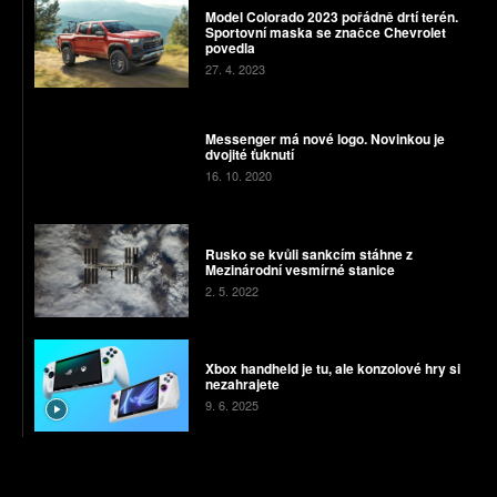
Model Colorado 2023 pořádně drtí terén.
Sportovní maska se značce Chevrolet
povedla
27. 4. 2023
Messenger má nové logo. Novinkou je
dvojité ťuknutí
16. 10. 2020
Rusko se kvůli sankcím stáhne z
Mezinárodní vesmírné stanice
2. 5. 2022
Xbox handheld je tu, ale konzolové hry si
nezahrajete
9. 6. 2025