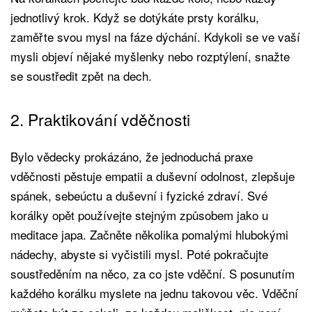
jednotlivý krok. Když se dotýkáte prsty korálku,
zaměřte svou mysl na fáze dýchání. Kdykoli se ve vaší
mysli objeví nějaké myšlenky nebo rozptýlení, snažte
se soustředit zpět na dech.
2. Praktikování vděčnosti
Bylo vědecky prokázáno, že jednoduchá praxe
vděčnosti pěstuje empatii a duševní odolnost, zlepšuje
spánek, sebeúctu a duševní i fyzické zdraví. Své
korálky opět používejte stejným způsobem jako u
meditace japa. Začněte několika pomalými hlubokými
nádechy, abyste si vyčistili mysl. Poté pokračujte
soustředěním na něco, za co jste vděční. S posunutím
každého korálku myslete na jednu takovou věc. Vděční