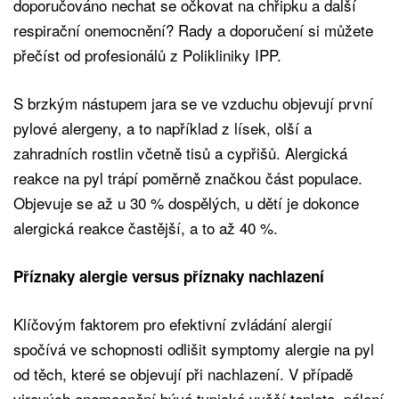
doporučováno nechat se očkovat na chřipku a další
respirační onemocnění? Rady a doporučení si můžete
přečíst od profesionálů z Polikliniky IPP.
S brzkým nástupem jara se ve vzduchu objevují první
pylové alergeny, a to například z lísek, olší a
zahradních rostlin včetně tisů a cypřišů. Alergická
reakce na pyl trápí poměrně značkou část populace.
Objevuje se až u 30 % dospělých, u dětí je dokonce
alergická reakce častější, a to až 40 %.
Příznaky alergie versus příznaky nachlazení
Klíčovým faktorem pro efektivní zvládání alergií
spočívá ve schopnosti odlišit symptomy alergie na pyl
od těch, které se objevují při nachlazení. V případě
virových onemocnění bývá typická vyšší teplota, pálení