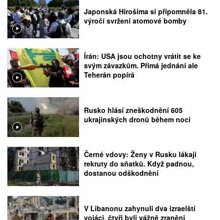
Japonská Hirošima si připomněla 81.
výročí svržení atomové bomby
Írán: USA jsou ochotny vrátit se ke
svým závazkům. Přímá jednání ale
Teherán popírá
Rusko hlásí zneškodnění 605
ukrajinských dronů během noci
Černé vdovy: Ženy v Rusku lákají
rekruty do sňatků. Když padnou,
dostanou odškodnění
V Libanonu zahynuli dva izraelští
vojáci, čtyři byli vážně zraněni