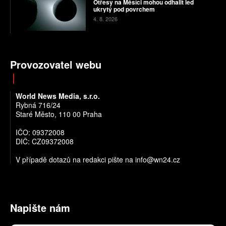
Otřesy na Měsíci mohou odhalit led
ukrytý pod povrchem
4. 8. 2026
Provozovatel webu
World News Media, s.r.o.
Rybná 716/24
Staré Město, 110 00 Praha
IČO: 09372008
DIČ: CZ09372008
V případě dotazů na redakci pište na info@wn24.cz
Napište nám