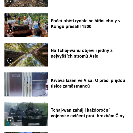
Počet obětí rychle se šířící eboly v
Kongu přesáhl 1800
Na Tchaj-wanu objevili jedny z
nejvyšších stromů Asie
Krvavá lázeň ve Visa: O práci přijdou
tisíce zaměstnanců
Tchaj-wan zahájil každoroční
vojenské cvičení proti hrozbám Číny