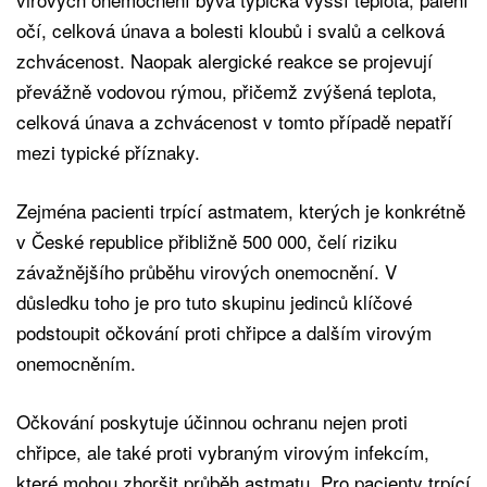
očí, celková únava a bolesti kloubů i svalů a celková
zchvácenost. Naopak alergické reakce se projevují
převážně vodovou rýmou, přičemž zvýšená teplota,
celková únava a zchvácenost v tomto případě nepatří
mezi typické příznaky.
Zejména pacienti trpící astmatem, kterých je konkrétně
v České republice přibližně 500 000, čelí riziku
závažnějšího průběhu virových onemocnění. V
důsledku toho je pro tuto skupinu jedinců klíčové
podstoupit očkování proti chřipce a dalším virovým
onemocněním.
Očkování poskytuje účinnou ochranu nejen proti
chřipce, ale také proti vybraným virovým infekcím,
které mohou zhoršit průběh astmatu. Pro pacienty trpící