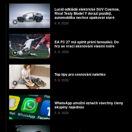
Lucid odkládá elektrické SUV Cosmos.
Rival Tesly Model Y dorazí později,
automobilka nechce opakovat staré
chyby
6. 8. 2026
EA FC 27 má splnit přání fanoušků. Do
hry se vrací skenování vlastní tváře
6. 8. 2026
Top tipy pro cestování nalehko
5. 8. 2026
WhatsApp umožní označit všechny členy
skupiny najednou
5. 8. 2026