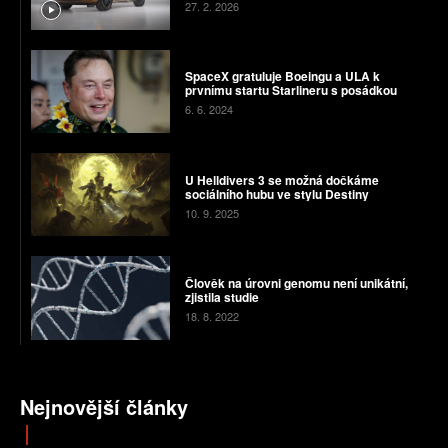
27. 2. 2026
SpaceX gratuluje Boeingu a ULA k
prvnímu startu Starlineru s posádkou
6. 6. 2024
U Helldivers 3 se možná dočkáme
sociálního hubu ve stylu Destiny
10. 9. 2025
Člověk na úrovni genomu není unikátní,
zjistila studie
18. 8. 2022
Nejnovější články