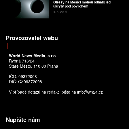
Otřesy na Měsíci mohou odhalit led
ukrytý pod povrchem
4. 8. 2026
Provozovatel webu
World News Media, s.r.o.
Rybná 716/24
Staré Město, 110 00 Praha
IČO: 09372008
DIČ: CZ09372008
V případě dotazů na redakci pište na info@wn24.cz
Napište nám