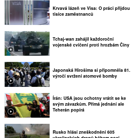
Krvavá lázeň ve Visa: O práci přijdou
tisíce zaměstnanců
Tchaj-wan zahájil každoroční
vojenské cvičení proti hrozbám Číny
Japonská Hirošima si připomněla 81.
výročí svržení atomové bomby
Írán: USA jsou ochotny vrátit se ke
svým závazkům. Přímá jednání ale
Teherán popírá
Rusko hlásí zneškodnění 605
ukrajinských dronů během noci