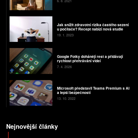
6. 8. 2021
Jak snížit zdravotní rizika častého sezení
u počítače? Recept nabízí nová studie
19. 1. 2023
Google Fotky dohánějí rest a přidávají
rychlost přehrávání videí
7. 4. 2026
Microsoft představil Teams Premium s AI
a lepší bezpečností
13. 10. 2022
Nejnovější články