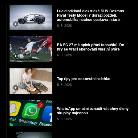
Lucid odkládá elektrické SUV Cosmos.
Rival Tesly Model Y dorazí později,
automobilka nechce opakovat staré
chyby
6. 8. 2026
EA FC 27 má splnit přání fanoušků. Do
hry se vrací skenování vlastní tváře
6. 8. 2026
Top tipy pro cestování nalehko
5. 8. 2026
WhatsApp umožní označit všechny členy
skupiny najednou
5. 8. 2026