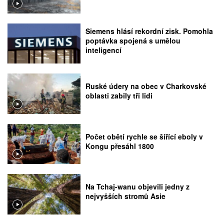
Siemens hlásí rekordní zisk. Pomohla
poptávka spojená s umělou
inteligencí
Ruské údery na obec v Charkovské
oblasti zabily tři lidi
Počet obětí rychle se šířící eboly v
Kongu přesáhl 1800
Na Tchaj-wanu objevili jedny z
nejvyšších stromů Asie