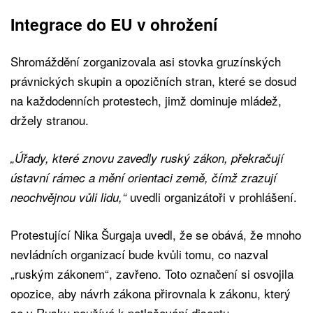
Integrace do EU v ohrožení
Shromáždění zorganizovala asi stovka gruzínských
právnických skupin a opozičních stran, které se dosud
na každodenních protestech, jimž dominuje mládež,
držely stranou.
„Úřady, které znovu zavedly ruský zákon, překračují
ústavní rámec a mění orientaci země, čímž zrazují
uvedli organizátoři v prohlášení.
neochvějnou vůli lidu,“
Protestující Nika Šurgaja uvedl, že se obává, že mnoho
nevládních organizací bude kvůli tomu, co nazval
„ruským zákonem“, zavřeno. Toto označení si osvojila
opozice, aby návrh zákona přirovnala k zákonu, který
se v Rusku používá k potlačování disentu.