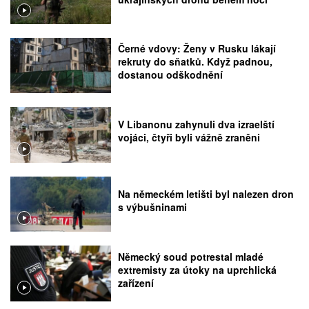
Černé vdovy: Ženy v Rusku lákají
rekruty do sňatků. Když padnou,
dostanou odškodnění
V Libanonu zahynuli dva izraelští
vojáci, čtyři byli vážně zraněni
Na německém letišti byl nalezen dron
s výbušninami
Německý soud potrestal mladé
extremisty za útoky na uprchlická
zařízení