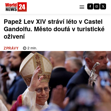
Papež Lev XIV stráví léto v Castel
Gandolfu. Město doufá v turistické
oživení
2
min.
ZPRÁVY