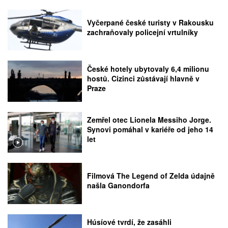
Vyčerpané české turisty v Rakousku
zachraňovaly policejní vrtulníky
České hotely ubytovaly 6,4 milionu
hostů. Cizinci zůstávají hlavně v
Praze
Zemřel otec Lionela Messiho Jorge.
Synovi pomáhal v kariéře od jeho 14
let
Filmová The Legend of Zelda údajně
našla Ganondorfa
Húsíové tvrdí, že zasáhli