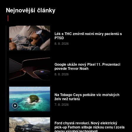
Nejnovější články
Lék s THC zmírnil noční můry pacientů s
PTSD
8. 8. 2026
Google ukáže nový Pixel 11. Prezentaci
povede Trevor Noah
8. 8. 2026
Na Tobago Cays potkáte víc mořských
želv než turistů
7. 8. 2026
Ford chystá revoluci. Nový elektrický
pick-up Fathom slibuje nízkou cenu i zcela
novou výrobní technologii