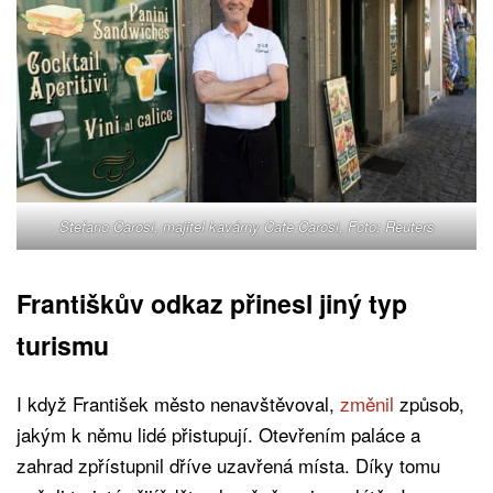
Stefano Carosi, majitel kavárny Cafe Carosi, Foto: Reuters
Františkův odkaz přinesl jiný typ
turismu
I když František město nenavštěvoval,
změnil
způsob,
jakým k němu lidé přistupují. Otevřením paláce a
zahrad zpřístupnil dříve uzavřená místa. Díky tomu