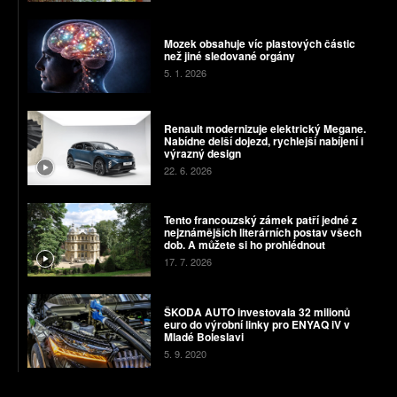
Mozek obsahuje víc plastových částic
než jiné sledované orgány
5. 1. 2026
Renault modernizuje elektrický Megane.
Nabídne delší dojezd, rychlejší nabíjení i
výrazný design
22. 6. 2026
Tento francouzský zámek patří jedné z
nejznámějších literárních postav všech
dob. A můžete si ho prohlédnout
17. 7. 2026
ŠKODA AUTO investovala 32 milionů
euro do výrobní linky pro ENYAQ iV v
Mladé Boleslavi
5. 9. 2020