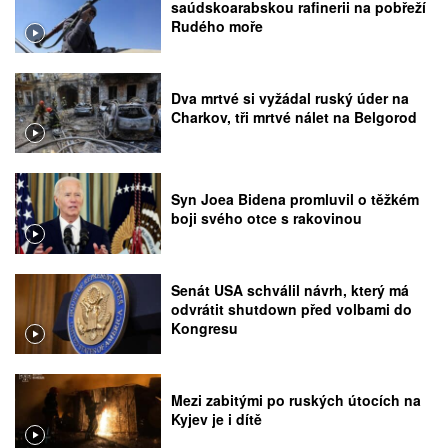
saúdskoarabskou rafinerii na pobřeží
Rudého moře
Dva mrtvé si vyžádal ruský úder na
Charkov, tři mrtvé nálet na Belgorod
Syn Joea Bidena promluvil o těžkém
boji svého otce s rakovinou
Senát USA schválil návrh, který má
odvrátit shutdown před volbami do
Kongresu
Mezi zabitými po ruských útocích na
Kyjev je i dítě