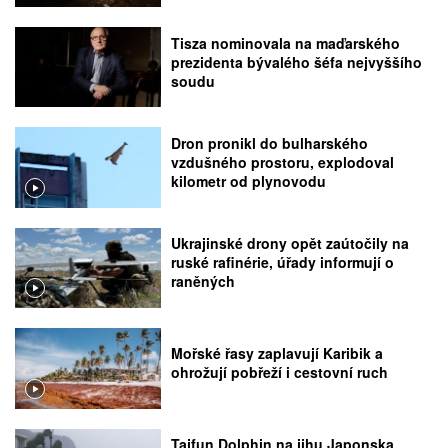
Tisza nominovala na maďarského
prezidenta bývalého šéfa nejvyššího
soudu
Dron pronikl do bulharského
vzdušného prostoru, explodoval
kilometr od plynovodu
Ukrajinské drony opět zaútočily na
ruské rafinérie, úřady informují o
raněných
Mořské řasy zaplavují Karibik a
ohrožují pobřeží i cestovní ruch
Tajfun Dolphin na jihu Japonska