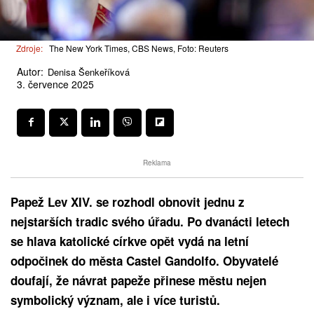
Zdroje:
The New York Times, CBS News, Foto: Reuters
Autor:
Denisa Šenkeříková
3. července 2025
Reklama
Papež Lev XIV. se rozhodl obnovit jednu z
nejstarších tradic svého úřadu. Po dvanácti letech
se hlava katolické církve opět vydá na letní
odpočinek do města Castel Gandolfo. Obyvatelé
doufají, že návrat papeže přinese městu nejen
symbolický význam, ale i více turistů.