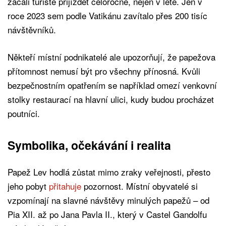
začali turisté přijíždět celoročně, nejen v létě. Jen v
roce 2023 sem podle Vatikánu zavítalo přes 200 tisíc
návštěvníků.
Někteří místní podnikatelé ale upozorňují, že papežova
přítomnost nemusí být pro všechny přínosná. Kvůli
bezpečnostním opatřením se například omezí venkovní
stolky restaurací na hlavní ulici, kudy budou procházet
poutníci.
Symbolika, očekávání i realita
Papež Lev hodlá zůstat mimo zraky veřejnosti, přesto
jeho pobyt
přitahuje
pozornost. Místní obyvatelé si
vzpomínají na slavné návštěvy minulých papežů – od
Pia XII. až po Jana Pavla II., který v Castel Gandolfu