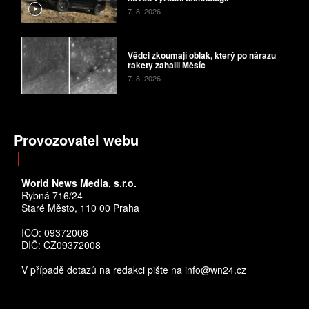
7. 8. 2026
Vědci zkoumají oblak, který po nárazu
rakety zahalil Měsíc
7. 8. 2026
Provozovatel webu
World News Media, s.r.o.
Rybná 716/24
Staré Město, 110 00 Praha
IČO: 09372008
DIČ: CZ09372008
V případě dotazů na redakci pište na info@wn24.cz