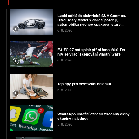
Lucid odkládá elektrické SUV Cosmos.
Rival Tesly Model Y dorazí později,
automobilka nechce opakovat staré
chyby
6. 8. 2026
EA FC 27 má splnit přání fanoušků. Do
hry se vrací skenování vlastní tváře
6. 8. 2026
Top tipy pro cestování nalehko
5. 8. 2026
WhatsApp umožní označit všechny členy
skupiny najednou
5. 8. 2026