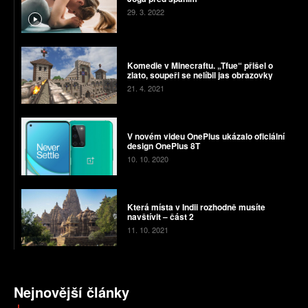
29. 3. 2022
Komedie v Minecraftu. „Tfue“ přišel o
zlato, soupeři se nelíbil jas obrazovky
21. 4. 2021
V novém videu OnePlus ukázalo oficiální
design OnePlus 8T
10. 10. 2020
Která místa v Indii rozhodně musíte
navštívit – část 2
11. 10. 2021
Nejnovější články