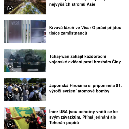
nejvyšších stromů Asie
Krvavá lázeň ve Visa: O práci přijdou
tisíce zaměstnanců
Tchaj-wan zahájil každoroční
vojenské cvičení proti hrozbám Číny
Japonská Hirošima si připomněla 81.
výročí svržení atomové bomby
Írán: USA jsou ochotny vrátit se ke
svým závazkům. Přímá jednání ale
Teherán popírá