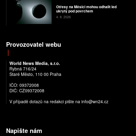
Otřesy na Měsíci mohou odhalit led
ukrytý pod povrchem
4. 8. 2026
Provozovatel webu
World News Media, s.r.o.
Rybná 716/24
Staré Město, 110 00 Praha
IČO: 09372008
DIČ: CZ09372008
V případě dotazů na redakci pište na info@wn24.cz
Napište nám