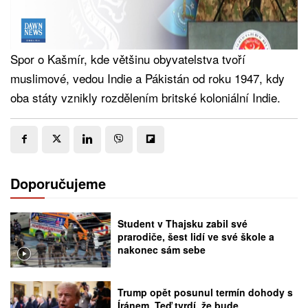
Spor o Kašmír, kde většinu obyvatelstva tvoří
muslimové, vedou Indie a Pákistán od roku 1947, kdy
oba státy vznikly rozdělením britské koloniální Indie.
Doporučujeme
Student v Thajsku zabil své
prarodiče, šest lidí ve své škole a
nakonec sám sebe
Trump opět posunul termín dohody s
Íránem. Teď tvrdí, že bude