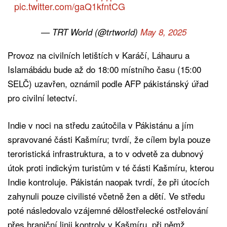
pic.twitter.com/gaQ1kfntCG
— TRT World (@trtworld)
May 8, 2025
Provoz na civilních letištích v Karáčí, Láhauru a
Islamábádu bude až do 18:00 místního času (15:00
SELČ) uzavřen, oznámil podle AFP pákistánský úřad
pro civilní letectví.
Indie v noci na středu zaútočila v Pákistánu a jím
spravované části Kašmíru; tvrdí, že cílem byla pouze
teroristická infrastruktura, a to v odvetě za dubnový
útok proti indickým turistům v té části Kašmíru, kterou
Indie kontroluje. Pákistán naopak tvrdí, že při útocích
zahynuli pouze civilisté včetně žen a dětí. Ve středu
poté následovalo vzájemné dělostřelecké ostřelování
přes hraniční linii kontroly v Kašmíru, při němž