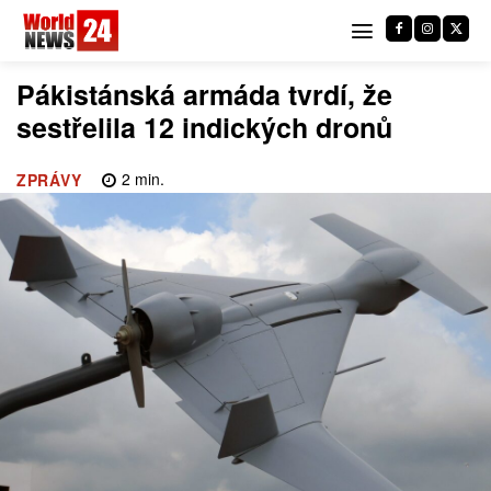
Pákistánská armáda tvrdí, že
sestřelila 12 indických dronů
2
min.
ZPRÁVY