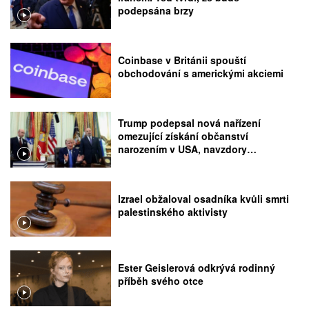
podepsána brzy
Coinbase v Británii spouští
obchodování s americkými akciemi
Trump podepsal nová nařízení
omezující získání občanství
narozením v USA, navzdory
rozhodnutí Nejvyššího soudu
Izrael obžaloval osadníka kvůli smrti
palestinského aktivisty
Ester Geislerová odkrývá rodinný
příběh svého otce