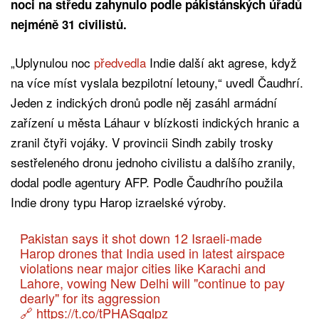
noci na středu zahynulo podle pákistánských úřadů
nejméně 31 civilistů.
„Uplynulou noc
předvedla
Indie další akt agrese, když
na více míst vyslala bezpilotní letouny,“ uvedl Čaudhrí.
Jeden z indických dronů podle něj zasáhl armádní
zařízení u města Láhaur v blízkosti indických hranic a
zranil čtyři vojáky. V provincii Sindh zabily trosky
sestřeleného dronu jednoho civilistu a dalšího zranily,
dodal podle agentury AFP. Podle Čaudhrího použila
Indie drony typu Harop izraelské výroby.
Pakistan says it shot down 12 Israeli-made
Harop drones that India used in latest airspace
violations near major cities like Karachi and
Lahore, vowing New Delhi will "continue to pay
dearly" for its aggression
🔗
https://t.co/tPHASqqlpz