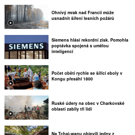
Ohnivý mrak nad Francií může
usnadnit šíření lesních požárů
Siemens hlásí rekordní zisk. Pomohla
poptávka spojená s umělou
inteligencí
Počet obětí rychle se šířící eboly v
Kongu přesáhl 1800
Ruské údery na obec v Charkovské
oblasti zabily tři lidi
Na Tchaj-wanu objevili jedny z