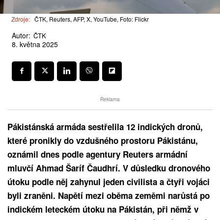
Zdroje:
ČTK, Reuters, AFP, X, YouTube, Foto: Flickr
Autor:
ČTK
8. května 2025
Reklama
Pákistánská armáda sestřelila 12 indických dronů,
které pronikly do vzdušného prostoru Pákistánu,
oznámil dnes podle agentury Reuters armádní
mluvčí Ahmad Šaríf Čaudhrí. V důsledku dronového
útoku podle něj zahynul jeden civilista a čtyři vojáci
byli zraněni. Napětí mezi oběma zeměmi narůstá po
indickém leteckém útoku na Pákistán, při němž v