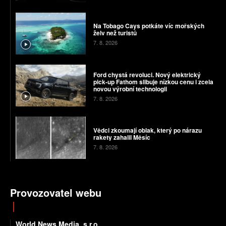
Na Tobago Cays potkáte víc mořských
želv než turistů
7. 8. 2026
Ford chystá revoluci. Nový elektrický
pick-up Fathom slibuje nízkou cenu i zcela
novou výrobní technologii
7. 8. 2026
Vědci zkoumají oblak, který po nárazu
rakety zahalil Měsíc
7. 8. 2026
Provozovatel webu
World News Media, s.r.o.