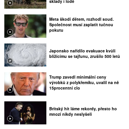
sklady i lodě
Meta škodí dětem, rozhodl soud.
Společnost musí zaplatit tučnou
pokutu
Japonsko nařídilo evakuace kvůli
blížícímu se tajfunu, zrušilo 500 letů
Trump zavedl minimální ceny
výrobků z polykřemíku, uvalil na ně
15procentní clo
Britský hit láme rekordy, přesto ho
mnozí nikdy neslyšeli