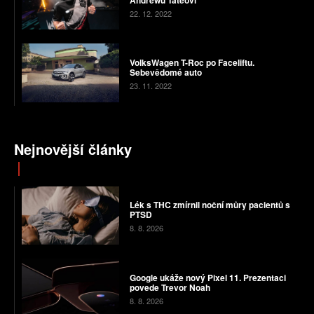
22. 12. 2022
VolksWagen T-Roc po Faceliftu.
Sebevědomé auto
23. 11. 2022
Nejnovější články
Lék s THC zmírnil noční můry pacientů s
PTSD
8. 8. 2026
Google ukáže nový Pixel 11. Prezentaci
povede Trevor Noah
8. 8. 2026