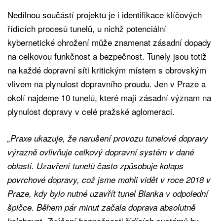
Nedílnou součástí projektu je i identifikace klíčových
řídících procesů tunelů, u nichž potenciální
kybernetické ohrožení může znamenat zásadní dopady
na celkovou funkčnost a bezpečnost. Tunely jsou totiž
na každé dopravní síti kritickým místem s obrovským
vlivem na plynulost dopravního proudu. Jen v Praze a
okolí najdeme 10 tunelů, které mají zásadní význam na
plynulost dopravy v celé pražské aglomeraci.
„Praxe ukazuje, že narušení provozu tunelové dopravy
výrazně ovlivňuje celkový dopravní systém v dané
oblasti. Uzavření tunelů často způsobuje kolaps
povrchové dopravy, což jsme mohli vidět v roce 2018 v
Praze, kdy bylo nutné uzavřít tunel Blanka v odpolední
špičce. Během pár minut začala doprava absolutně
kolabovat. Zvýšení bezpečnosti řídících systémů by