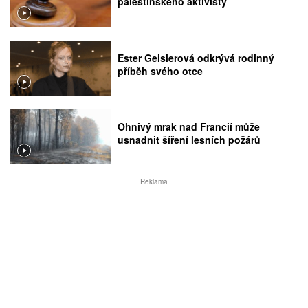
palestinského aktivisty
Ester Geislerová odkrývá rodinný
příběh svého otce
Ohnivý mrak nad Francií může
usnadnit šíření lesních požárů
Reklama