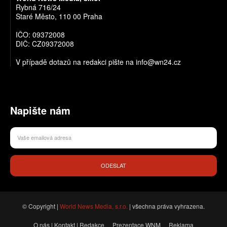
Rybná 716/24
Staré Město, 110 00 Praha
IČO: 09372008
DIČ: CZ09372008
V případě dotazů na redakci pište na info@wn24.cz
Napište nám
ODESLAT
© Copyright |
World News Media, s.r.o.
| všechna práva vyhrazena.
O nás | Kontakt | Redakce
Prezentace WNM
Reklama