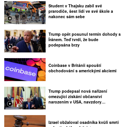
Student v Thajsku zabil své
prarodiče, šest lidí ve své škole a
nakonec sám sebe
Trump opět posunul termín dohody s
Íránem. Teď tvrdí, že bude
podepsána brzy
Coinbase v Británii spouští
obchodování s americkými akciemi
Trump podepsal nová nařízení
omezující získání občanství
narozením v USA, navzdory
rozhodnutí Nejvyššího soudu
Izrael obžaloval osadníka kvůli smrti