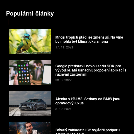
Populární články
Mnozí tropičtí ptáci se zmenšují. Na vině
by mohla být klimatická změna
17. 11. 2021
Google představil novou sadu SDK pro
vývojáře. Má usnadnit propojení aplikací s
různými zařízeními
30. 8. 2022
Alenka v říši M3. Sedany od BMW jsou
opravdový luxus
8. 12. 2021
Bývalý zakladatel G2 vyjádřil podporu
Andrewu Tateovi