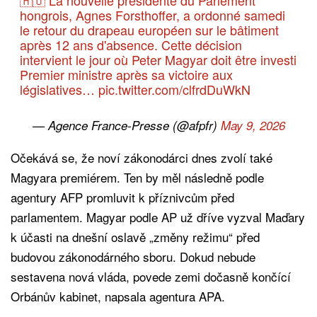
hongrois, Agnes Forsthoffer, a ordonné samedi
le retour du drapeau européen sur le bâtiment
après 12 ans d'absence. Cette décision
intervient le jour où Peter Magyar doit être investi
Premier ministre après sa victoire aux
législatives…
pic.twitter.com/clfrdDuWkN
— Agence France-Presse (@afpfr)
May 9, 2026
Očekává se, že noví zákonodárci dnes zvolí také
Magyara premiérem. Ten by měl následně podle
agentury AFP promluvit k příznivcům před
parlamentem. Magyar podle AP už dříve vyzval Maďary
k účasti na dnešní oslavě „změny režimu“ před
budovou zákonodárného sboru. Dokud nebude
sestavena nová vláda, povede zemi dočasně končící
Orbánův kabinet, napsala agentura APA.