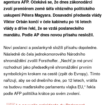
agentura AFP. Očekává se, že dnes zákonodárci
zvolí premiérem země šéfa vítězného politického
uskupení Pétera Magyara. Dosavadní předseda vlády
Viktor Orbán končí v čele kabinetu po 16 letech
vlády a dříve řekl, že se vzdá poslaneckého
mandátu. Podle AP dnes novou přísahu nesložil.
Noví poslanci a poslankyně složili přísahu dopoledne.
Následně do čela jednokomorového Národního
shromáždění zvolili Forsthoffer. „Nechť je mé první
rozhodnutí jako předsedkyně shromáždění prvním
symbolickým krokem na cestě (zpět do Evropy). Tímto
nařizuji, aby se od dnešního dne, po 12 letech, vrátila
na budovu maďarského parlamentu vlajka EU,“ řekla
podle AFP politička krátce po svém zvolení.
🇭🇺 La nouvelle présidente du Parlement