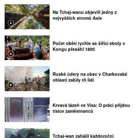
Na Tchaj-wanu objevili jedny z
nejvyšších stromů Asie
Počet obětí rychle se šířící eboly v
Kongu přesáhl 1800
Ruské údery na obec v Charkovské
oblasti zabily tři lidi
Krvavá lázeň ve Visa: O práci přijdou
tisíce zaměstnanců
Tchaj-wan zahájil každoroční