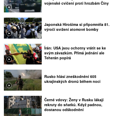
vojenské cvičení proti hrozbám Číny
Japonská Hirošima si připomněla 81.
výročí svržení atomové bomby
Írán: USA jsou ochotny vrátit se ke
svým závazkům. Přímá jednání ale
Teherán popírá
Rusko hlásí zneškodnění 605
ukrajinských dronů během noci
Černé vdovy: Ženy v Rusku lákají
rekruty do sňatků. Když padnou,
dostanou odškodnění