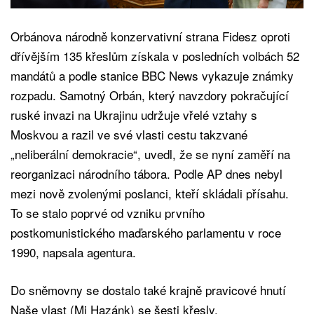
Orbánova národně konzervativní strana Fidesz oproti
dřívějším 135 křeslům získala v posledních volbách 52
mandátů a podle stanice BBC News vykazuje známky
rozpadu. Samotný Orbán, který navzdory pokračující
ruské invazi na Ukrajinu udržuje vřelé vztahy s
Moskvou a razil ve své vlasti cestu takzvané
„neliberální demokracie“, uvedl, že se nyní zaměří na
reorganizaci národního tábora. Podle AP dnes nebyl
mezi nově zvolenými poslanci, kteří skládali přísahu.
To se stalo poprvé od vzniku prvního
postkomunistického maďarského parlamentu v roce
1990, napsala agentura.
Do sněmovny se dostalo také krajně pravicové hnutí
Naše vlast (Mi Hazánk) se šesti křesly.