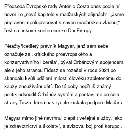
Předseda Evropské rady António Costa dnes podle ní
hovořil o „nové kapitole v maďarských dějinách“. „Jsme
připraveni spolupracovat s novou maďarskou vládou,“
řekl na tiskové konferenci ke Dni Evropy.
Pětačtyřicetiletý právník Magyar, jenž sám sebe
označuje za „kritického proevropského a
konzervativního liberála“, býval Orbánovým spojencem,
ale s jeho stranou Fidesz se rozešel v roce 2024 po
skandálu kvůli udělení milosti člověku zapletenému do
kauzy zneužívání dětí. Do té doby nepříliš známý
politik odsoudil Orbánův systém a postavil se do čela
strany Tisza, která pak rychle získala podporu Maďarů.
Magyar mimo jiné navrhnul zlepšit veřejné služby, jako
je zdravotnictví a školství, a avizoval boj proti korupci.