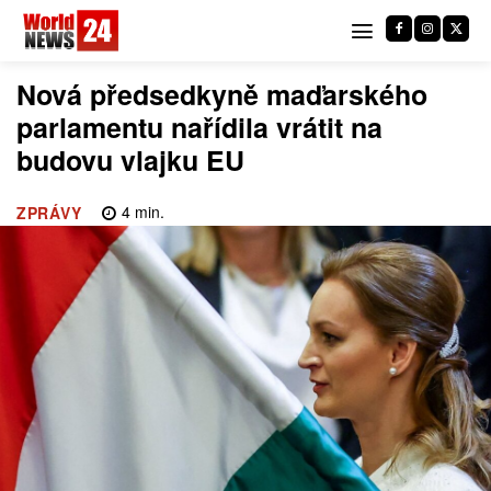
Nová předsedkyně maďarského
parlamentu nařídila vrátit na
budovu vlajku EU
4
min.
ZPRÁVY