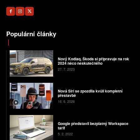
Populární články
Nový Kodiaq. Škoda si připravuje na rok
2024 něco neskutečného
27. 7. 2023
Nová Siri se zpozdila kvůli kompletní
přestavbě
16. 6. 2026
Google představil bezplatný Workspace
tarif
5. 2. 2022