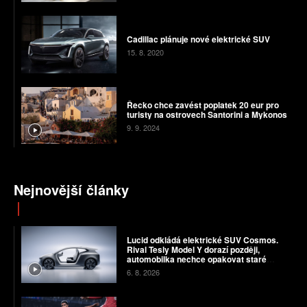
Cadillac plánuje nové elektrické SUV
15. 8. 2020
Řecko chce zavést poplatek 20 eur pro
turisty na ostrovech Santorini a Mykonos
9. 9. 2024
Nejnovější články
Lucid odkládá elektrické SUV Cosmos.
Rival Tesly Model Y dorazí později,
automobilka nechce opakovat staré
chyby
6. 8. 2026