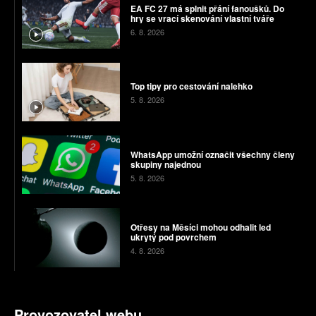
EA FC 27 má splnit přání fanoušků. Do
hry se vrací skenování vlastní tváře
6. 8. 2026
Top tipy pro cestování nalehko
5. 8. 2026
WhatsApp umožní označit všechny členy
skupiny najednou
5. 8. 2026
Otřesy na Měsíci mohou odhalit led
ukrytý pod povrchem
4. 8. 2026
Provozovatel webu