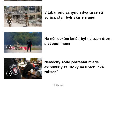
V Libanonu zahynuli dva izraelští
vojáci, čtyři byli vážně zraněni
Na německém letišti byl nalezen dron
s výbušninami
Německý soud potrestal mladé
extremisty za útoky na uprchlická
zařízení
Reklama