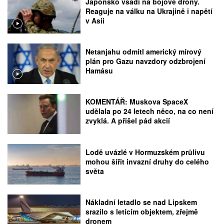
Japonsko vsadí na bojové drony.
Reaguje na válku na Ukrajině i napětí
v Asii
Netanjahu odmítl americký mírový
plán pro Gazu navzdory odzbrojení
Hamásu
KOMENTÁŘ: Muskova SpaceX
udělala po 24 letech něco, na co není
zvyklá. A přišel pád akcií
Lodě uvázlé v Hormuzském průlivu
mohou šířit invazní druhy do celého
světa
Nákladní letadlo se nad Lipskem
srazilo s letícím objektem, zřejmě
dronem