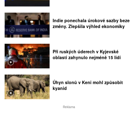
Indie ponechala úrokové sazby beze
změny. Zlepšila výhled ekonomiky
Při ruských úderech v Kyjevské
oblasti zahynulo nejméně 15 lidí
Úhyn slonů v Keni mohl způsobit
kyanid
Reklama