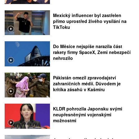
Mexický influencer byl zastřelen
přímo uprostřed živého vysílání na
TikToku
Do Měsíce nejspíše narazila část
rakety firmy SpaceX, Zemi nebezpečí
nehrozilo
Pákistán omezil zpravodajství
zahraničních médií. Důvodem je
kritika zásahů v Kašmíru
KLDR pohrozila Japonsku svými
neupřesněnými vojenskými
možnostmi