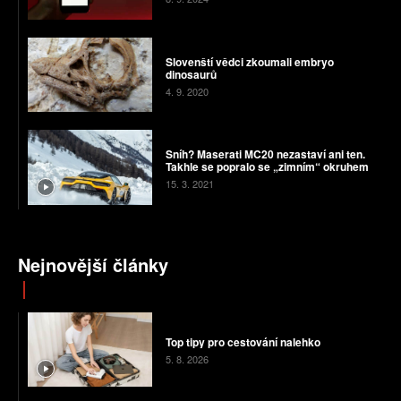
Slovenští vědci zkoumali embryo
dinosaurů
4. 9. 2020
Sníh? Maserati MC20 nezastaví ani ten.
Takhle se popralo se „zimním“ okruhem
15. 3. 2021
Nejnovější články
Top tipy pro cestování nalehko
5. 8. 2026