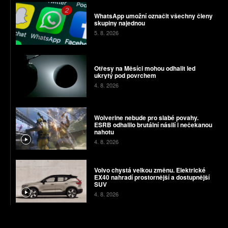
WhatsApp umožní označit všechny členy
skupiny najednou
5. 8. 2026
Otřesy na Měsíci mohou odhalit led
ukrytý pod povrchem
4. 8. 2026
Wolverine nebude pro slabé povahy.
ESRB odhalilo brutální násilí i nečekanou
nahotu
4. 8. 2026
Volvo chystá velkou změnu. Elektrické
EX40 nahradí prostornější a dostupnější
SUV
4. 8. 2026