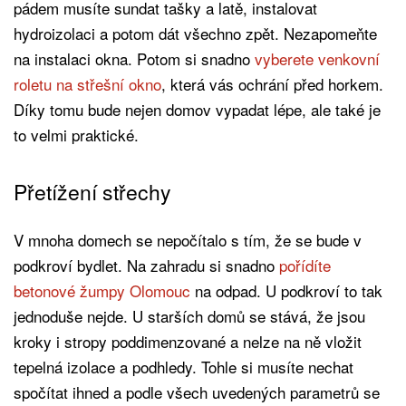
pádem musíte sundat tašky a latě, instalovat
hydroizolaci a potom dát všechno zpět. Nezapomeňte
na instalaci okna. Potom si snadno
vyberete venkovní
roletu na střešní okno
, která vás ochrání před horkem.
Díky tomu bude nejen domov vypadat lépe, ale také je
to velmi praktické.
Přetížení střechy
V mnoha domech se nepočítalo s tím, že se bude v
podkroví bydlet. Na zahradu si snadno
pořídíte
betonové žumpy Olomouc
na odpad. U podkroví to tak
jednoduše nejde. U starších domů se stává, že jsou
kroky i stropy poddimenzované a nelze na ně vložit
tepelná izolace a podhledy. Tohle si musíte nechat
spočítat ihned a podle všech uvedených parametrů se