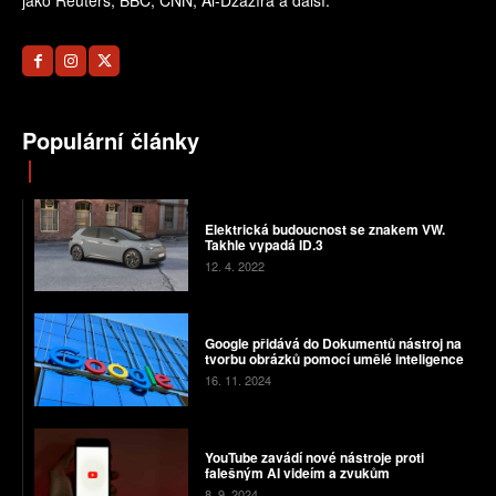
jako Reuters, BBC, CNN, Al-Džazíra a další.
Populární články
Elektrická budoucnost se znakem VW.
Takhle vypadá ID.3
12. 4. 2022
Google přidává do Dokumentů nástroj na
tvorbu obrázků pomocí umělé inteligence
16. 11. 2024
YouTube zavádí nové nástroje proti
falešným AI videím a zvukům
8. 9. 2024