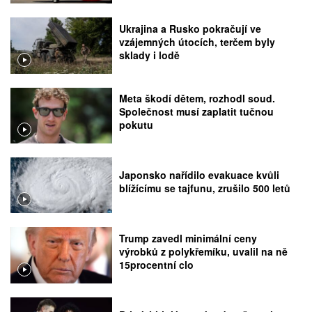
Ukrajina a Rusko pokračují ve
vzájemných útocích, terčem byly
sklady i lodě
Meta škodí dětem, rozhodl soud.
Společnost musí zaplatit tučnou
pokutu
Japonsko nařídilo evakuace kvůli
blížícímu se tajfunu, zrušilo 500 letů
Trump zavedl minimální ceny
výrobků z polykřemíku, uvalil na ně
15procentní clo