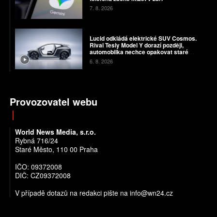
7. 8. 2026
Lucid odkládá elektrické SUV Cosmos.
Rival Tesly Model Y dorazí později,
automobilka nechce opakovat staré
chyby
6. 8. 2026
Provozovatel webu
World News Media, s.r.o.
Rybná 716/24
Staré Město, 110 00 Praha
IČO: 09372008
DIČ: CZ09372008
V případě dotazů na redakci pište na info@wn24.cz