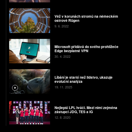
Věž v korunách stromů na německém
ostrově Rügen
9. 6. 2022
Microsoft přidává do svého prohlížeče
Edge bezplatné VPN
30. 4. 2022
Líbání je starší než lidstvo, ukazuje
evoluční analýza
19. 11. 2025
Nejlepší LPL hráči. Mezi nimi zejména
zástupci JDG, TES a iG
12. 8. 2020