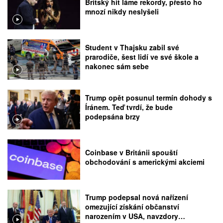
Britský hit láme rekordy, přesto ho
mnozí nikdy neslyšeli
Student v Thajsku zabil své
prarodiče, šest lidí ve své škole a
nakonec sám sebe
Trump opět posunul termín dohody s
Íránem. Teď tvrdí, že bude
podepsána brzy
Coinbase v Británii spouští
obchodování s americkými akciemi
Trump podepsal nová nařízení
omezující získání občanství
narozením v USA, navzdory