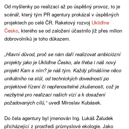
Od myšlenky po realizaci až po úspěšný provoz, to je
scénář, který tým PR agentury prokázal v úspěšných
projektech po celé ČR. Raketový rozvoj
Ukliďme
Česko
, kterého se od založení účastnilo již přes milion
dobrovolníků je toho důkazem.
„Hlavní důvod, proč se nám daří realizovat ambiciózní
projekty jako je Ukliďme Česko, ale třeba i náš nový
projekt Kam s ním? je náš tým. Každý přinášíme něco
unikátního na stůl, od technických dovedností po
projektové řízení či nepřenositelné zkušenosti, což je
nezbytné pro realizaci našich vizí a k dosažení
uvedl Miroslav Kubásek.
požadovaných cílů,“
Do čela agentury byl jmenován Ing. Lukáš Žaludek
přicházející z prostředí průmyslové ekologie. Jako