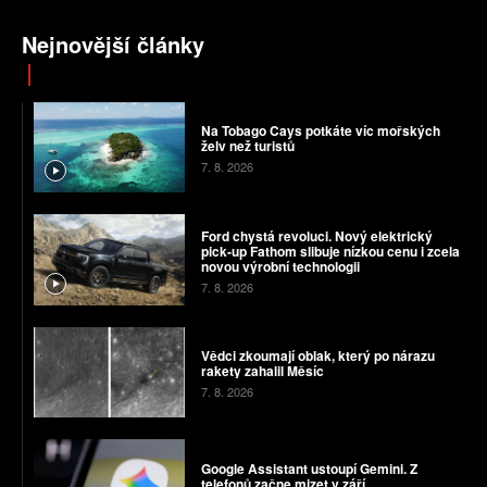
Nejnovější články
Na Tobago Cays potkáte víc mořských
želv než turistů
7. 8. 2026
Ford chystá revoluci. Nový elektrický
pick-up Fathom slibuje nízkou cenu i zcela
novou výrobní technologii
7. 8. 2026
Vědci zkoumají oblak, který po nárazu
rakety zahalil Měsíc
7. 8. 2026
Google Assistant ustoupí Gemini. Z
telefonů začne mizet v září