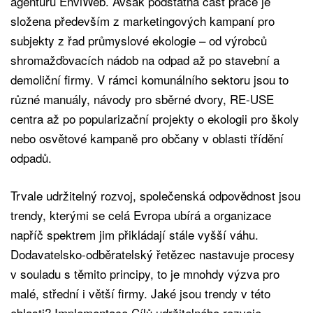
agenturu EnviWeb. Avšak podstatná část práce je
složena především z marketingových kampaní pro
subjekty z řad průmyslové ekologie – od výrobců
shromažďovacích nádob na odpad až po stavební a
demoliční firmy. V rámci komunálního sektoru jsou to
různé manuály, návody pro sběrné dvory, RE-USE
centra až po popularizační projekty o ekologii pro školy
nebo osvětové kampaně pro občany v oblasti třídění
odpadů.
Trvale udržitelný rozvoj, společenská odpovědnost jsou
trendy, kterými se celá Evropa ubírá a organizace
napříč spektrem jim přikládají stále vyšší váhu.
Dodavatelsko-odběratelský řetězec nastavuje procesy
v souladu s těmito principy, to je mnohdy výzva pro
malé, střední i větší firmy. Jaké jsou trendy v této
oblasti? Implementace Cílů udržitelného rozvoje