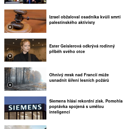
rozhodnutí Nejvyššího soudu
Izrael obžaloval osadníka kvůli smrti
palestinského aktivisty
Ester Geislerová odkrývá rodinný
příběh svého otce
Ohnivý mrak nad Francií může
usnadnit šíření lesních požárů
Siemens hlásí rekordní zisk. Pomohla
poptávka spojená s umělou
inteligencí