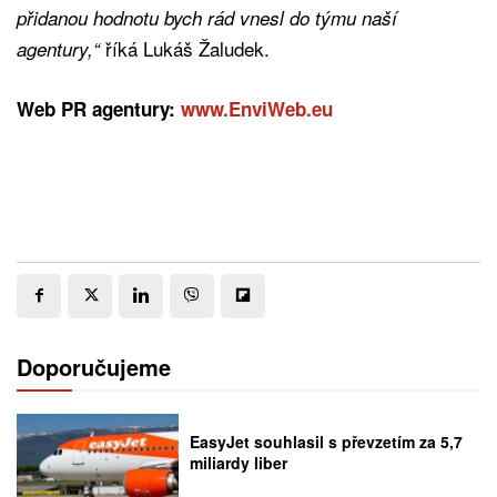
přidanou hodnotu bych rád vnesl do týmu naší
říká Lukáš Žaludek.
agentury,“
Web PR agentury:
www.EnviWeb.eu
Doporučujeme
EasyJet souhlasil s převzetím za 5,7
miliardy liber