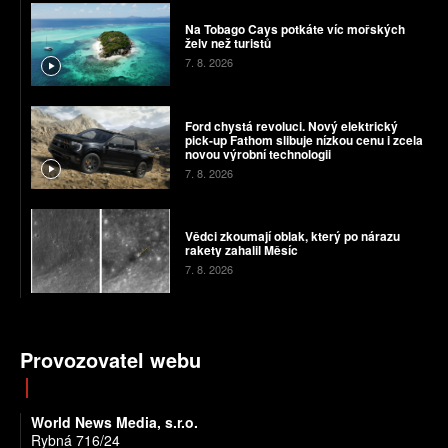
Na Tobago Cays potkáte víc mořských
želv než turistů
7. 8. 2026
Ford chystá revoluci. Nový elektrický
pick-up Fathom slibuje nízkou cenu i zcela
novou výrobní technologii
7. 8. 2026
Vědci zkoumají oblak, který po nárazu
rakety zahalil Měsíc
7. 8. 2026
Provozovatel webu
World News Media, s.r.o.
Rybná 716/24