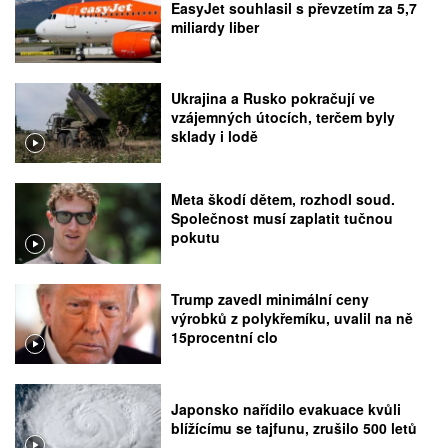
EasyJet souhlasil s převzetím za 5,7
miliardy liber
Ukrajina a Rusko pokračují ve
vzájemných útocích, terčem byly
sklady i lodě
Meta škodí dětem, rozhodl soud.
Společnost musí zaplatit tučnou
pokutu
Trump zavedl minimální ceny
výrobků z polykřemíku, uvalil na ně
15procentní clo
Japonsko nařídilo evakuace kvůli
blížícímu se tajfunu, zrušilo 500 letů