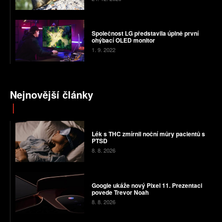
Společnost LG představila úplně první
ohýbací OLED monitor
1. 9. 2022
Nejnovější články
Lék s THC zmírnil noční můry pacientů s
PTSD
8. 8. 2026
Google ukáže nový Pixel 11. Prezentaci
povede Trevor Noah
8. 8. 2026