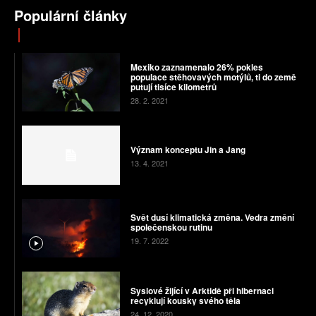
Populární články
Mexiko zaznamenalo 26% pokles
populace stěhovavých motýlů, ti do země
putují tisíce kilometrů
28. 2. 2021
Význam konceptu Jin a Jang
13. 4. 2021
Svět dusí klimatická změna. Vedra změní
společenskou rutinu
19. 7. 2022
Syslové žijící v Arktidě při hibernaci
recyklují kousky svého těla
24. 12. 2020