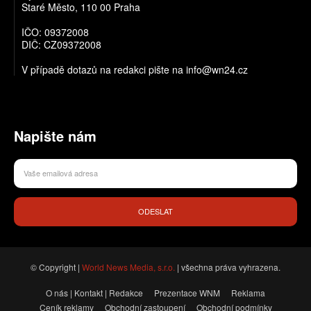
Staré Město, 110 00 Praha
IČO: 09372008
DIČ: CZ09372008
V případě dotazů na redakci pište na info@wn24.cz
Napište nám
ODESLAT
© Copyright |
World News Media, s.r.o.
| všechna práva vyhrazena.
O nás | Kontakt | Redakce
Prezentace WNM
Reklama
Ceník reklamy
Obchodní zastoupení
Obchodní podmínky