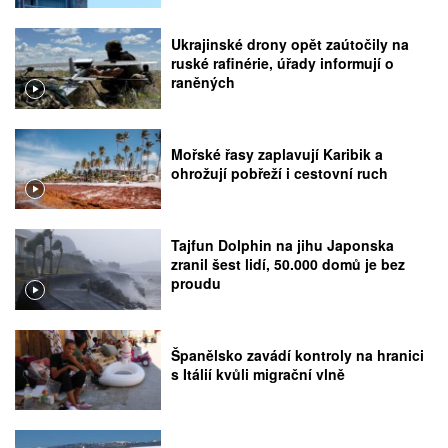
Ukrajinské drony opět zaútočily na
ruské rafinérie, úřady informují o
raněných
Mořské řasy zaplavují Karibik a
ohrožují pobřeží i cestovní ruch
Tajfun Dolphin na jihu Japonska
zranil šest lidí, 50.000 domů je bez
proudu
Španělsko zavádí kontroly na hranici
s Itálií kvůli migrační vlně