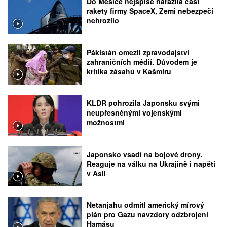
Do Měsíce nejspíše narazila část
rakety firmy SpaceX, Zemi nebezpečí
nehrozilo
Pákistán omezil zpravodajství
zahraničních médií. Důvodem je
kritika zásahů v Kašmíru
KLDR pohrozila Japonsku svými
neupřesněnými vojenskými
možnostmi
Japonsko vsadí na bojové drony.
Reaguje na válku na Ukrajině i napětí
v Asii
Netanjahu odmítl americký mírový
plán pro Gazu navzdory odzbrojení
Hamásu