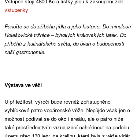
Vstupné stojí 4800 Kč a lístky jsou k zakoupení zde:
vstupenky
Ponořte se do příběhu jídla a jeho historie. Do minulosti
Holešovické tržnice – bývalých královských jatek. Do
příběhů z kulinářského světa, do úvah o budoucnosti
naší gastronomie.
Výstava ve věži
U příležitosti výročí bude rovněž zpřístupněno
vyhlídkové patro vodárenské věže. Nepůjde však jen o
možnost podívat se do okolí areálu, ale o patro níže
také prostřednictvím vizualizací nahlédnout na podobu
území před 130 lety, na krajinu, která byla z věže vidět