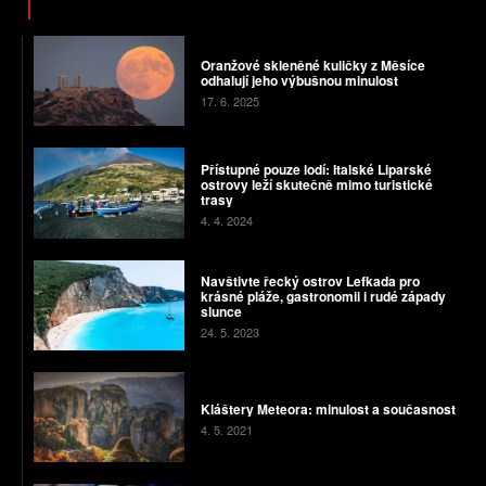
Oranžové skleněné kuličky z Měsíce
odhalují jeho výbušnou minulost
17. 6. 2025
Přístupné pouze lodí: Italské Liparské
ostrovy leží skutečně mimo turistické
trasy
4. 4. 2024
Navštivte řecký ostrov Lefkada pro
krásné pláže, gastronomii i rudé západy
slunce
24. 5. 2023
Kláštery Meteora: minulost a současnost
4. 5. 2021