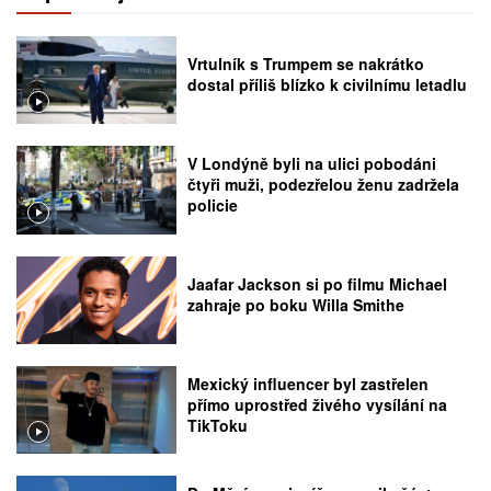
Vrtulník s Trumpem se nakrátko
dostal příliš blízko k civilnímu letadlu
V Londýně byli na ulici pobodáni
čtyři muži, podezřelou ženu zadržela
policie
Jaafar Jackson si po filmu Michael
zahraje po boku Willa Smithe
Mexický influencer byl zastřelen
přímo uprostřed živého vysílání na
TikToku