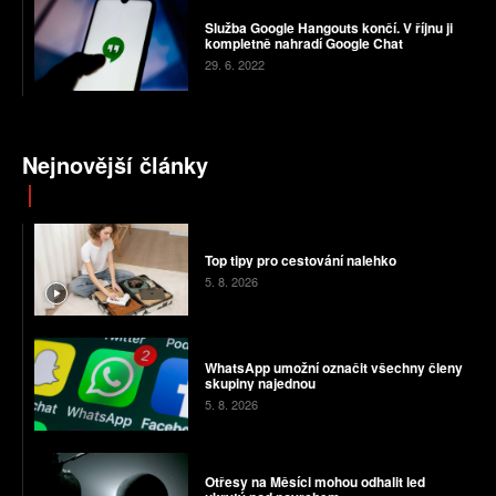
Služba Google Hangouts končí. V říjnu ji
kompletně nahradí Google Chat
29. 6. 2022
Nejnovější články
Top tipy pro cestování nalehko
5. 8. 2026
WhatsApp umožní označit všechny členy
skupiny najednou
5. 8. 2026
Otřesy na Měsíci mohou odhalit led