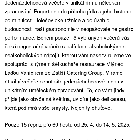
Jedenáctichodová večeře v unikátním uměleckém
zpracování. Ponořte se do příběhu jídla a jeho historie,
do minulosti Holešovické tržnice a do úvah o
budoucnosti naší gastronomie v neopakovatelné gastro
performance. Během pouze 15 vybraných večerů vás
čeká degustační večeře s balíčkem alkoholických a
nealkoholických nápojů, kterou vám naservírujeme ve
spolupráci s týmem šéfkuchaře restaurace Mlýnec
Láďou Vaníčkem ze Zátiší Catering Group. V rámci
rituální večeře ochutnáte jedenáctichodové menu v
unikátním uměleckém zpracování. To, co vám jindy
přijde jako obyčejná květina, uvidíte jako delikatesu,
která pošimrá vaše smysly. Nejen ty chuťové.
Pouze 15 repríz pro 60 hostů od 25. 4. do 14. 5. 2025.