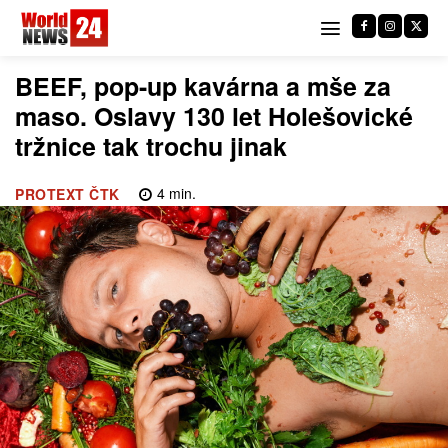
BEEF, pop-up kavárna a mše za
maso. Oslavy 130 let Holešovické
tržnice tak trochu jinak
4
min.
PROTEXT ČTK