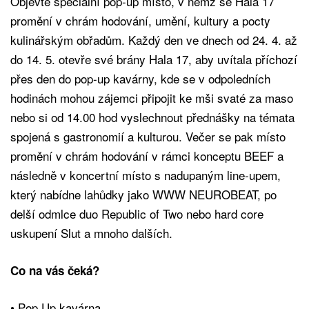
Objevte speciální pop-up místo, v němž se Hala 17
promění v chrám hodování, umění, kultury a pocty
kulinářským obřadům. Každý den ve dnech od 24. 4. až
do 14. 5. otevře své brány Hala 17, aby uvítala příchozí
přes den do pop-up kavárny, kde se v odpoledních
hodinách mohou zájemci připojit ke mši svaté za maso
nebo si od 14.00 hod vyslechnout přednášky na témata
spojená s gastronomií a kulturou. Večer se pak místo
promění v chrám hodování v rámci konceptu BEEF a
následně v koncertní místo s nadupaným line-upem,
který nabídne lahůdky jako WWW NEUROBEAT, po
delší odmlce duo Republic of Two nebo hard core
uskupení Slut a mnoho dalších.
Co na vás čeká?
• Pop Up kavárna