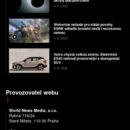
ukrytý pod povrchem
4. 8. 2026
Wolverine nebude pro slabé povahy.
ESRB odhalilo brutální násilí i nečekanou
nahotu
4. 8. 2026
Volvo chystá velkou změnu. Elektrické
EX40 nahradí prostornější a dostupnější
SUV
4. 8. 2026
Provozovatel webu
World News Media, s.r.o.
Rybná 716/24
Staré Město, 110 00 Praha