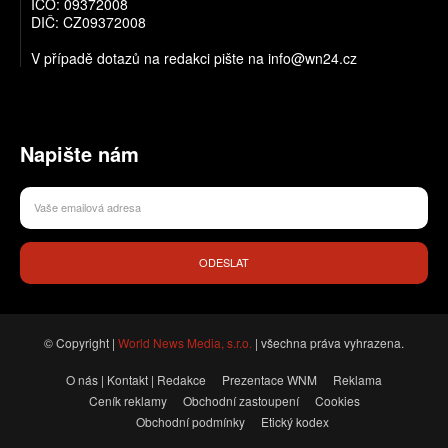
IČO: 09372008
DIČ: CZ09372008
V případě dotazů na redakci pište na info@wn24.cz
Napište nám
ODESLAT
© Copyright |
World News Media, s.r.o.
| všechna práva vyhrazena.
O nás | Kontakt | Redakce
Prezentace WNM
Reklama
Ceník reklamy
Obchodní zastoupení
Cookies
Obchodní podmínky
Etický kodex