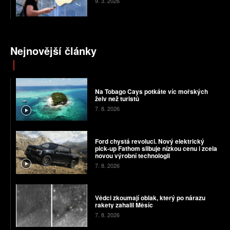
9. 3. 2026
Nejnovější články
Na Tobago Cays potkáte víc mořských
želv než turistů
7. 8. 2026
Ford chystá revoluci. Nový elektrický
pick-up Fathom slibuje nízkou cenu i zcela
novou výrobní technologii
7. 8. 2026
Vědci zkoumají oblak, který po nárazu
rakety zahalil Měsíc
7. 8. 2026