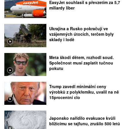
EasyJet souhlasil s převzetím za 5,7
miliardy liber
Ukrajina a Rusko pokračují ve
vzájemných útocích, terčem byly
sklady i lodě
Meta škodí dětem, rozhodl soud.
Společnost musí zaplatit tučnou
pokutu
Trump zavedl minimální ceny
výrobků z polykřemíku, uvalil na ně
15procentní clo
Japonsko nařídilo evakuace kvůli
blížícímu se tajfunu, zrušilo 500 letů