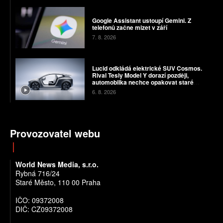
Google Assistant ustoupí Gemini. Z
telefonů začne mizet v září
7. 8. 2026
Lucid odkládá elektrické SUV Cosmos.
Rival Tesly Model Y dorazí později,
automobilka nechce opakovat staré
chyby
6. 8. 2026
Provozovatel webu
World News Media, s.r.o.
Rybná 716/24
Staré Město, 110 00 Praha
IČO: 09372008
DIČ: CZ09372008