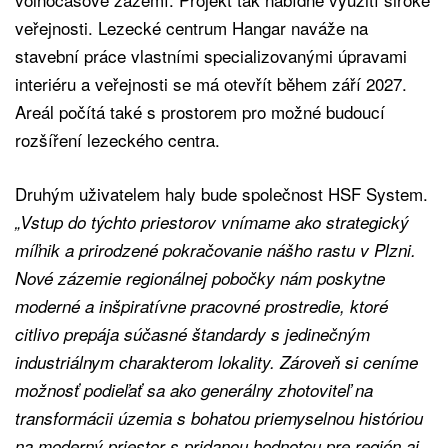
veřejnosti. Lezecké centrum Hangar naváže na
stavební práce vlastními specializovanými úpravami
interiéru a veřejnosti se má otevřít během září 2027.
Areál počítá také s prostorem pro možné budoucí
rozšíření lezeckého centra.
Druhým uživatelem haly bude společnost HSF System.
„Vstup do týchto priestorov vnímame ako strategický
míľnik a prirodzené pokračovanie nášho rastu v Plzni.
Nové zázemie regionálnej pobočky nám poskytne
moderné a inšpiratívne pracovné prostredie, ktoré
citlivo prepája súčasné štandardy s jedinečným
industriálnym charakterom lokality. Zároveň si ceníme
možnosť podieľať sa ako generálny zhotoviteľ na
transformácii územia s bohatou priemyselnou históriou
na moderný priestor s pridanou hodnotou pre región aj