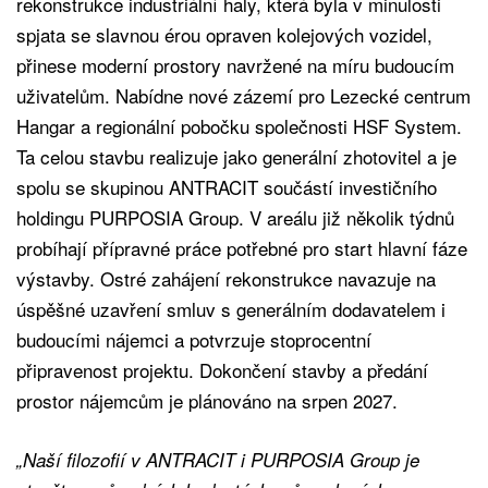
rekonstrukce industriální haly, která byla v minulosti
spjata se slavnou érou opraven kolejových vozidel,
přinese moderní prostory navržené na míru budoucím
uživatelům. Nabídne nové zázemí pro Lezecké centrum
Hangar a regionální pobočku společnosti HSF System.
Ta celou stavbu realizuje jako generální zhotovitel a je
spolu se skupinou ANTRACIT součástí investičního
holdingu PURPOSIA Group. V areálu již několik týdnů
probíhají přípravné práce potřebné pro start hlavní fáze
výstavby. Ostré zahájení rekonstrukce navazuje na
úspěšné uzavření smluv s generálním dodavatelem i
budoucími nájemci a potvrzuje stoprocentní
připravenost projektu. Dokončení stavby a předání
prostor nájemcům je plánováno na srpen 2027.
„Naší filozofií v ANTRACIT i PURPOSIA Group je