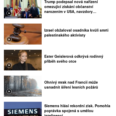
Trump podepsal nová nařízení
omezující získání občanství
narozením v USA, navzdory
rozhodnutí Nejvyššího soudu
Izrael obžaloval osadníka kvůli smrti
palestinského aktivisty
Ester Geislerová odkrývá rodinný
příběh svého otce
Ohnivý mrak nad Francií může
usnadnit šíření lesních požárů
Siemens hlásí rekordní zisk. Pomohla
poptávka spojená s umělou
inteligencí