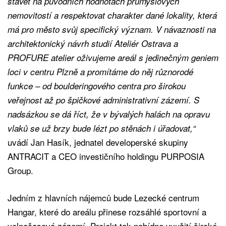
stavět na původních hodnotách průmyslových
nemovitostí a respektovat charakter dané lokality, která
má pro město svůj specifický význam. V návaznosti na
architektonický návrh studií Ateliér Ostrava a
PROFURE atelier oživujeme areál s jedinečným geniem
loci v centru Plzně a promítáme do něj různorodé
funkce – od boulderingového centra pro širokou
veřejnost až po špičkové administrativní zázemí. S
nadsázkou se dá říct, že v bývalých halách na opravu
vlaků se už brzy bude lézt po stěnách i úřadovat,“
uvádí Jan Hasík, jednatel developerské skupiny
ANTRACIT a CEO investičního holdingu PURPOSIA
Group.
Jedním z hlavních nájemců bude Lezecké centrum
Hangar, které do areálu přinese rozsáhlé sportovní a
volnočasové zázemí. Projekt tak nabídne využití široké