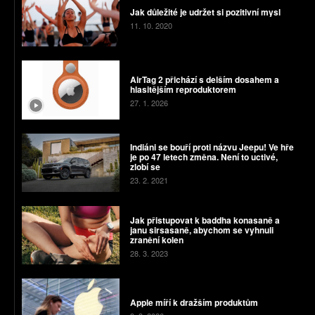
Jak důležité je udržet si pozitivní mysl
11. 10. 2020
AirTag 2 přichází s delším dosahem a
hlasitějším reproduktorem
27. 1. 2026
Indiáni se bouří proti názvu Jeepu! Ve hře
je po 47 letech změna. Není to uctivé,
zlobí se
23. 2. 2021
Jak přistupovat k baddha konasaně a
janu sirsasaně, abychom se vyhnuli
zranění kolen
28. 3. 2023
Apple míří k dražším produktům