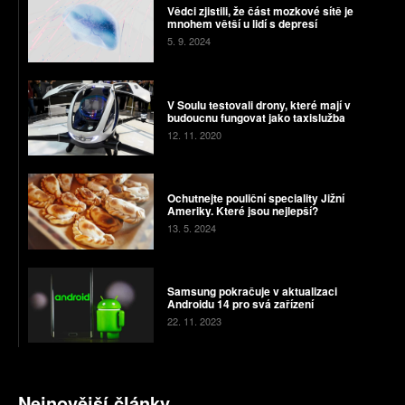
Vědci zjistili, že část mozkové sítě je
mnohem větší u lidí s depresí
5. 9. 2024
V Soulu testovali drony, které mají v
budoucnu fungovat jako taxislužba
12. 11. 2020
Ochutnejte pouliční speciality Jižní
Ameriky. Které jsou nejlepší?
13. 5. 2024
Samsung pokračuje v aktualizaci
Androidu 14 pro svá zařízení
22. 11. 2023
Nejnovější články