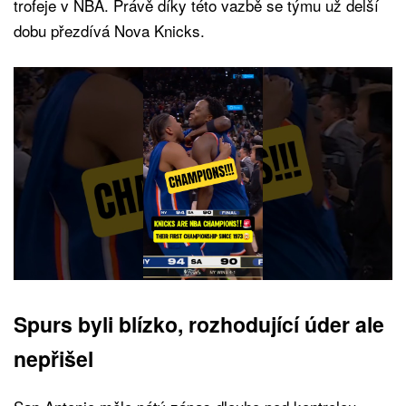
trofeje v NBA. Právě díky této vazbě se týmu už delší
dobu přezdívá Nova Knicks.
Spurs byli blízko, rozhodující úder ale
nepřišel