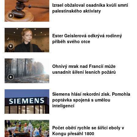
Izrael obžaloval osadníka kvůli smrti
palestinského aktivisty
Ester Geislerová odkrývá rodinný
příběh svého otce
Ohnivý mrak nad Francií může
usnadnit šíření lesních požárů
Siemens hlásí rekordní zisk. Pomohla
poptávka spojená s umělou
inteligencí
Počet obětí rychle se šířící eboly v
Kongu přesáhl 1800