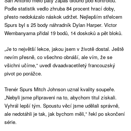
San Antonio mělo pátý zápas dlouho pod kontrolou.
Podle statistik vedlo zhruba 84 procent hrací doby,
přesto nedokázalo náskok udržet. Nejlepším střelcem
Spurs byl s 25 body náhradník Dylan Harper. Victor
Wembanyama přidal 19 bodů, 14 doskoků a pět bloků.
„Je to největší lekce, jakou jsem v životě dostal. Ještě
nevím přesně, co všechno obnáší, ale vím, že se
všichni učíme,“ uvedl dvaadvacetiletý francouzský
pivot po porážce.
Trenér Spurs Mitch Johnson uznal kvality soupeře.
„Nebyli jsme připraveni na to, abychom titul získali.
Vyhrál lepší tým. Spoustu věcí jsme udělali správně,
ale nedotáhli je tak, jak bychom měli,“ řekl po skončení
série.