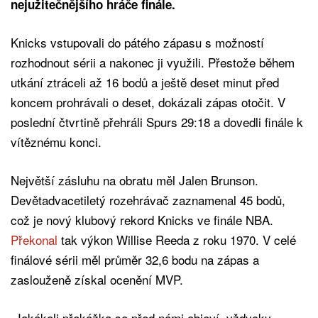
nejužitečnějšího hráče finále.
Knicks vstupovali do pátého zápasu s možností
rozhodnout sérii a nakonec ji využili. Přestože během
utkání ztráceli až 16 bodů a ještě deset minut před
koncem prohrávali o deset, dokázali zápas otočit. V
poslední čtvrtině přehráli Spurs 29:18 a dovedli finále k
vítěznému konci.
Největší zásluhu na obratu měl Jalen Brunson.
Devětadvacetiletý rozehrávač zaznamenal 45 bodů,
což je nový klubový rekord Knicks ve finále NBA.
Překonal
tak výkon Willise Reeda z roku 1970. V celé
finálové sérii měl průměr 32,6 bodu na zápas a
zaslouženě získal ocenění MVP.
„Jakákoli překážka se před námi objeví, vždycky