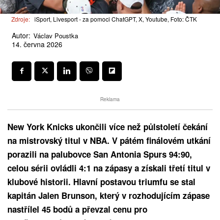
Zdroje:
iSport, Livesport - za pomoci ChatGPT, X, Youtube, Foto: ČTK
Autor:
Václav Poustka
14. června 2026
Reklama
New York Knicks ukončili více než půlstoletí čekání
na mistrovský titul v NBA. V pátém finálovém utkání
porazili na palubovce San Antonia Spurs 94:90,
celou sérii ovládli 4:1 na zápasy a získali třetí titul v
klubové historii. Hlavní postavou triumfu se stal
kapitán Jalen Brunson, který v rozhodujícím zápase
nastřílel 45 bodů a převzal cenu pro