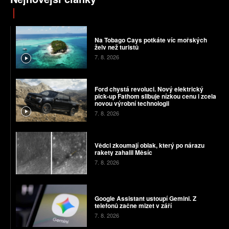
Na Tobago Cays potkáte víc mořských
želv než turistů
7. 8. 2026
Ford chystá revoluci. Nový elektrický
pick-up Fathom slibuje nízkou cenu i zcela
novou výrobní technologii
7. 8. 2026
Vědci zkoumají oblak, který po nárazu
rakety zahalil Měsíc
7. 8. 2026
Google Assistant ustoupí Gemini. Z
telefonů začne mizet v září
7. 8. 2026