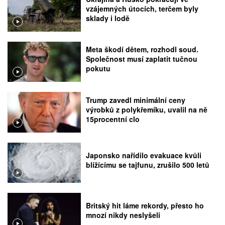
vzájemných útocích, terčem byly
sklady i lodě
Meta škodí dětem, rozhodl soud.
Společnost musí zaplatit tučnou
pokutu
Trump zavedl minimální ceny
výrobků z polykřemíku, uvalil na ně
15procentní clo
Japonsko nařídilo evakuace kvůli
blížícímu se tajfunu, zrušilo 500 letů
Britský hit láme rekordy, přesto ho
mnozí nikdy neslyšeli