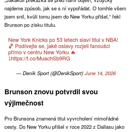
najdeme způsob, jak se s ní vypořádat. O tomhle všem
jsem snil, kvůli tomu jsem do New Yorku přišel,“ řekl
Brunson po zisku titulu.
New York Knicks po 53 letech slaví titul v NBA!
🏀 Podívejte se, jaké oslavy rozjeli fanoušci
přímo v centru New Yorku 🔥
⤵️
https://t.co/MuachSb9RG
— Deník Sport (@DenikSport)
June 14, 2026
Brunson znovu potvrdil svou
výjimečnost
Pro Brunsona znamená titul vyvrcholení mimořádné
cesty. Do New Yorku přišel v roce 2022 z Dallasu jako