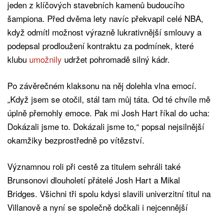
jeden z klíčových stavebních kamenů budoucího
šampiona. Před dvěma lety navíc překvapil celé NBA,
když odmítl možnost výrazně lukrativnější smlouvy a
podepsal prodloužení kontraktu za podmínek, které
klubu
umožnily
udržet pohromadě silný kádr.
Po závěrečném klaksonu na něj dolehla vlna emocí.
„Když jsem se otočil, stál tam můj táta. Od té chvíle mě
úplně přemohly emoce. Pak mi Josh Hart říkal do ucha:
Dokázali jsme to. Dokázali jsme to,“ popsal nejsilnější
okamžiky bezprostředně po vítězství.
Významnou roli při cestě za titulem sehráli také
Brunsonovi dlouholetí přátelé Josh Hart a Mikal
Bridges. Všichni tři spolu kdysi slavili univerzitní titul na
Villanově a nyní se společně dočkali i nejcennější