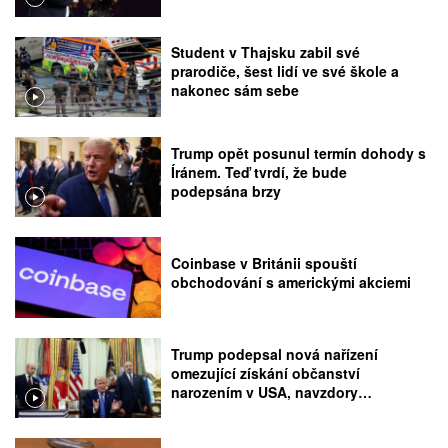
Student v Thajsku zabil své
prarodiče, šest lidí ve své škole a
nakonec sám sebe
Trump opět posunul termín dohody s
Íránem. Teď tvrdí, že bude
podepsána brzy
Coinbase v Británii spouští
obchodování s americkými akciemi
Trump podepsal nová nařízení
omezující získání občanství
narozením v USA, navzdory
rozhodnutí Nejvyššího soudu