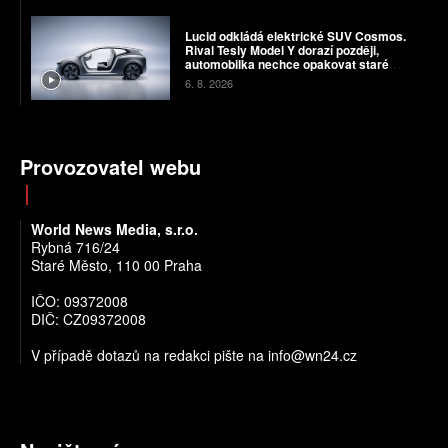
Lucid odkládá elektrické SUV Cosmos.
Rival Tesly Model Y dorazí později,
automobilka nechce opakovat staré
chyby
6. 8. 2026
Provozovatel webu
World News Media, s.r.o.
Rybná 716/24
Staré Město, 110 00 Praha
IČO: 09372008
DIČ: CZ09372008
V případě dotazů na redakci pište na info@wn24.cz