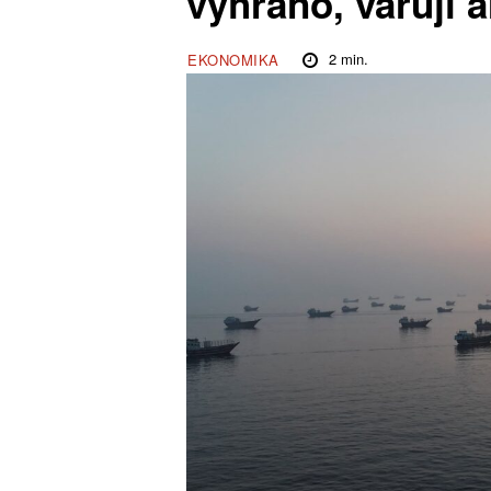
vyhráno, varují a
2
min.
EKONOMIKA