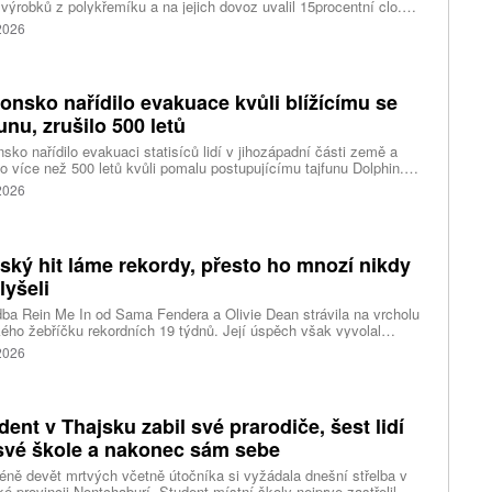
výrobků z polykřemíku a na jejich dovoz uvalil 15procentní clo.
řemík se používá při výrobě polovodičů a je hlavní složkou
 2026
oltaických panelů, jeho největším světovým producentem je Čína.
 chce opatřeními podpořit domácí dodavatelské řetězce pro
u čipů a solárních panelů, a posílit tak pozici Spojených států v
ření s Čínou v oblasti umělé inteligence (AI) a energetiky, uvedla
onsko nařídilo evakuace kvůli blížícímu se
ura Reuters.
funu, zrušilo 500 letů
sko nařídilo evakuaci statisíců lidí v jihozápadní části země a
lo více než 500 letů kvůli pomalu postupujícímu tajfunu Dolphin.
 meteorologů přinese tajfun do oblasti silný vítr, prudký déšť a
 2026
é vlny, píše agentura Reuters. Dolphin je tajfunem první, tedy
abší kategorie s maximální rychlostí větru 144 kilometrů v hodině
árazy dosahujícími téměř 200 kilometrů v hodině. Blíží se k
ci ostrovů mezi oblasti Kjúšú a prefekturou Okinawa, uvedla
tský hit láme rekordy, přesto ho mnozí nikdy
ská meteorologická agentura (JMA).
lyšeli
ba Rein Me In od Sama Fendera a Olivie Dean strávila na vrcholu
kého žebříčku rekordních 19 týdnů. Její úspěch však vyvolal
anou reakci. Řada lidí tvrdí, že píseň nikdy neslyšela. Hudební
 2026
se totiž rozdělil do menších skupin, které poslouchají úplně jiné
dent v Thajsku zabil své prarodiče, šest lidí
své škole a nakonec sám sebe
ně devět mrtvých včetně útočníka si vyžádala dnešní střelba v
ké provincii Nontchaburí. Student místní školy nejprve zastřelil