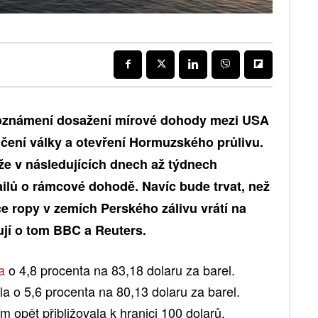
 oznámení dosažení mírové dohody mezi USA
nčení války a otevření Hormuzského průlivu.
e v následujících dnech až týdnech
ilů o rámcové dohodě. Navíc bude trvat, než
e ropy v zemích Perského zálivu vrátí na
jí o tom BBC a Reuters.
la
o 4,8 procenta na 83,18 dolaru za barel.
a o 5,6 procenta na 80,13 dolaru za barel.
m opět přibližovala k hranici 100 dolarů.