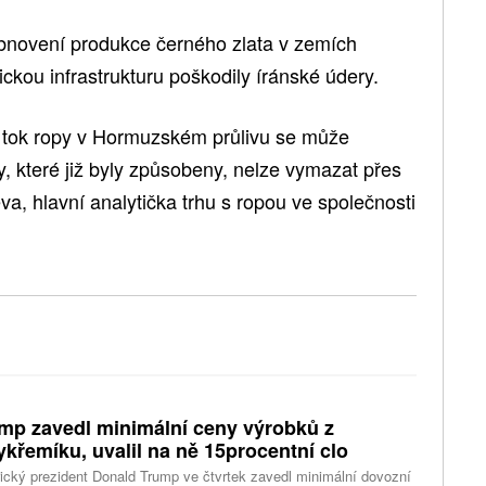
bnovení produkce černého zlata v zemích
ickou infrastrukturu poškodily íránské údery.
 a tok ropy v Hormuzském průlivu se může
y, které již byly způsobeny, nelze vymazat přes
a, hlavní analytička trhu s ropou ve společnosti
mp zavedl minimální ceny výrobků z
ykřemíku, uvalil na ně 15procentní clo
cký prezident Donald Trump ve čtvrtek zavedl minimální dovozní