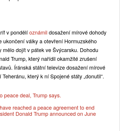
íf v pondělí
oznámil
dosažení mírové dohody
e ukončení války a otevření Hormuzského
by mělo dojít v pátek ve Švýcarsku. Dohodu
nald Trump, který nařídil okamžité zrušení
tavů. Íránská státní televize dosažení mírové
 Teheránu, který k ní Spojené státy „donutil“.
to peace deal, Trump says.
 have reached a peace agreement to end
President Donald Trump announced on June