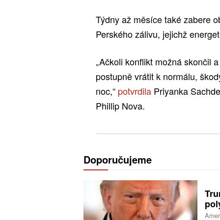
Týdny až měsíce také zabere o
Perského zálivu, jejichž energet
„Ačkoli konflikt možná skončil
postupně vrátit k normálu, škod
noc,“
potvrdila
Priyanka Sachdev
Phillip Nova.
Doporučujeme
Tru
pol
Ameri