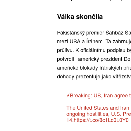
Válka skončila
Pákistánský premiér Šahbáz Šar
mezi USA a Íránem. Ta zahrnuj
průlivu. K oficiálnímu podpisu 
potvrdil i americký prezident Do
americké blokády íránských přís
dohody prezentuje jako vítězství
⚡️Breaking: US, Iran agree 
The United States and Iran
ongoing hostilities, U.S. 
14.
https://t.co/8c1Lc0L0Y0