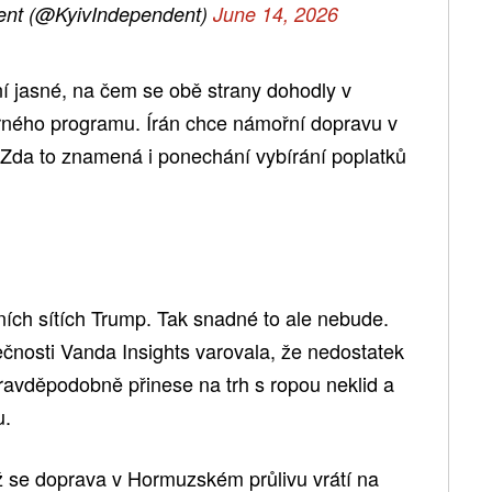
ent (@KyivIndependent)
June 14, 2026
ní jasné, na čem se obě strany dohodly v
rného programu. Írán chce námořní dopravu v
Zda to znamená i ponechání vybírání poplatků
lních sítích Trump. Tak snadné to ale nebude.
ečnosti Vanda Insights varovala, že nedostatek
avděpodobně přinese na trh s ropou neklid a
u.
ž se doprava v Hormuzském průlivu vrátí na