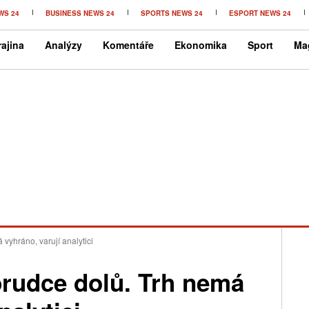
WS 24
BUSINESS NEWS 24
SPORTS NEWS 24
ESPORT NEWS 24
ajina
Analýzy
Komentáře
Ekonomika
Sport
Ma
vyhráno, varují analytici
prudce dolů. Trh nemá