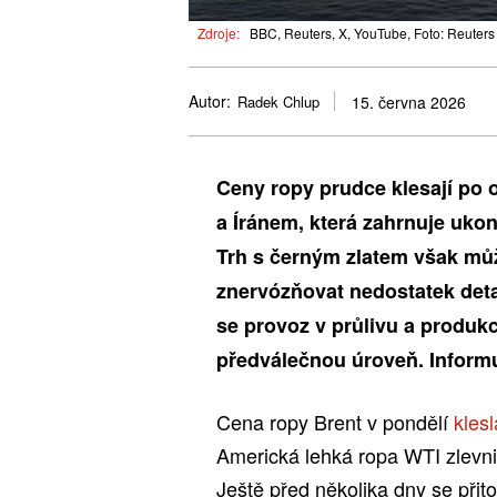
Zdroje:
BBC, Reuters, X, YouTube, Foto: Reuters
Autor:
Radek Chlup
15. června 2026
Ceny ropy prudce klesají po
a Íránem, která zahrnuje uko
Trh s černým zlatem však můž
znervózňovat nedostatek deta
se provoz v průlivu a produkc
předválečnou úroveň. Informu
Cena ropy Brent v pondělí
kles
Americká lehká ropa WTI zlevnil
Ještě před několika dny se přito