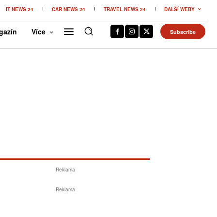
IT NEWS 24
CAR NEWS 24
TRAVEL NEWS 24
DALŠÍ WEBY
gazín
Více
Subscribe
Reklama
Reklama