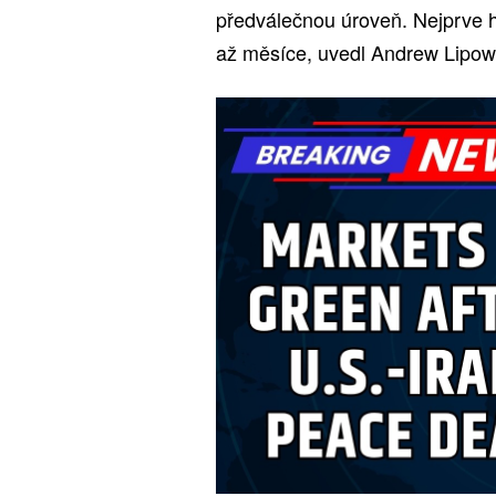
předválečnou úroveň. Nejprve h
až měsíce, uvedl Andrew Lipow 