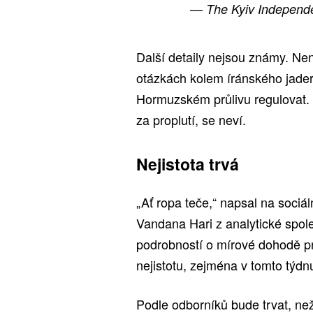
— The Kyiv Independ
Další detaily nejsou známy. Ne
otázkách kolem íránského jade
Hormuzském průlivu regulovat. 
za proplutí, se neví.
Nejistota trvá
„Ať ropa teče,“ napsal na sociá
Vandana Hari z analytické spol
podrobností o mírové dohodě pr
nejistotu, zejména v tomto týdn
Podle odborníků bude trvat, ne