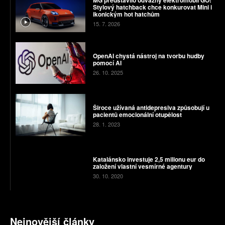
MG představilo odvážný elektromobil GO!
Stylový hatchback chce konkurovat Mini i
ikonickým hot hatchům
15. 7. 2026
OpenAI chystá nástroj na tvorbu hudby
pomocí AI
26. 10. 2025
Široce užívaná antidepresiva způsobují u
pacientů emocionální otupělost
28. 1. 2023
Katalánsko investuje 2,5 milionu eur do
založení vlastní vesmírné agentury
30. 10. 2020
Nejnovější články