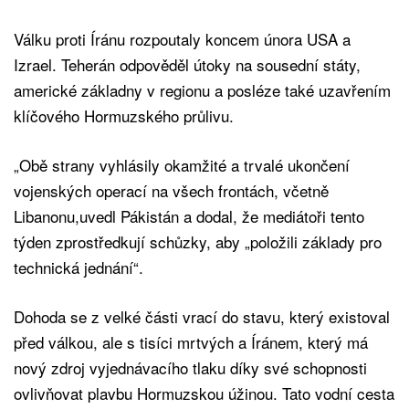
Válku proti Íránu rozpoutaly koncem února USA a
Izrael. Teherán odpověděl útoky na sousední státy,
americké základny v regionu a posléze také uzavřením
klíčového Hormuzského průlivu.
„Obě strany vyhlásily okamžité a trvalé ukončení
vojenských operací na všech frontách, včetně
Libanonu,uvedl Pákistán a dodal, že mediátoři tento
týden zprostředkují schůzky, aby „položili základy pro
technická jednání“.
Dohoda se z velké části vrací do stavu, který existoval
před válkou, ale s tisíci mrtvých a Íránem, který má
nový zdroj vyjednávacího tlaku díky své schopnosti
ovlivňovat plavbu Hormuzskou úžinou. Tato vodní cesta