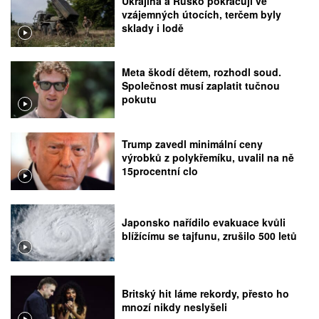
Ukrajina a Rusko pokračují ve
vzájemných útocích, terčem byly
sklady i lodě
Meta škodí dětem, rozhodl soud.
Společnost musí zaplatit tučnou
pokutu
Trump zavedl minimální ceny
výrobků z polykřemíku, uvalil na ně
15procentní clo
Japonsko nařídilo evakuace kvůli
blížícímu se tajfunu, zrušilo 500 letů
Britský hit láme rekordy, přesto ho
mnozí nikdy neslyšeli