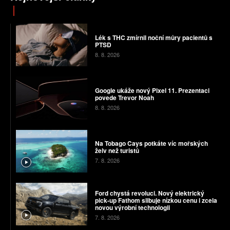
Lék s THC zmírnil noční můry pacientů s
PTSD
8. 8. 2026
Google ukáže nový Pixel 11. Prezentaci
povede Trevor Noah
8. 8. 2026
Na Tobago Cays potkáte víc mořských
želv než turistů
7. 8. 2026
Ford chystá revoluci. Nový elektrický
pick-up Fathom slibuje nízkou cenu i zcela
novou výrobní technologii
7. 8. 2026