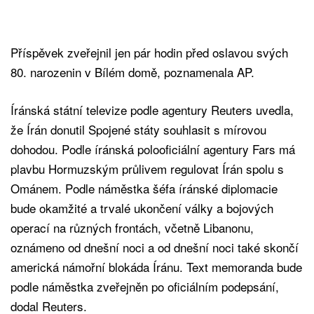
Příspěvek zveřejnil jen pár hodin před oslavou svých
80. narozenin v Bílém domě, poznamenala AP.
Íránská státní televize podle agentury Reuters uvedla,
že Írán donutil Spojené státy souhlasit s mírovou
dohodou. Podle íránská polooficiální agentury Fars má
plavbu Hormuzským průlivem regulovat Írán spolu s
Ománem. Podle náměstka šéfa íránské diplomacie
bude okamžité a trvalé ukončení války a bojových
operací na různých frontách, včetně Libanonu,
oznámeno od dnešní noci a od dnešní noci také skončí
americká námořní blokáda Íránu. Text memoranda bude
podle náměstka zveřejněn po oficiálním podepsání,
dodal Reuters.