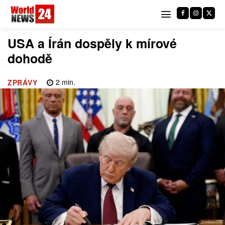
USA a Írán dospěly k mírové
dohodě
2
min.
ZPRÁVY