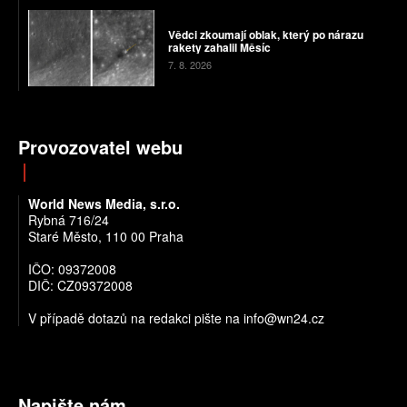
Vědci zkoumají oblak, který po nárazu
rakety zahalil Měsíc
7. 8. 2026
Provozovatel webu
World News Media, s.r.o.
Rybná 716/24
Staré Město, 110 00 Praha
IČO: 09372008
DIČ: CZ09372008
V případě dotazů na redakci pište na info@wn24.cz
Napište nám