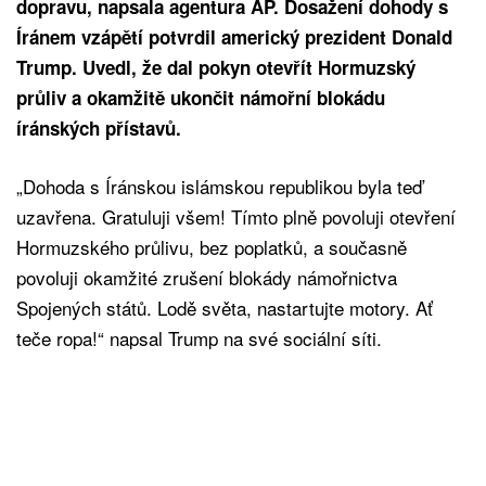
dopravu, napsala agentura AP. Dosažení dohody s
Íránem vzápětí potvrdil americký prezident Donald
Trump. Uvedl, že dal pokyn otevřít Hormuzský
průliv a okamžitě ukončit námořní blokádu
íránských přístavů.
„Dohoda s Íránskou islámskou republikou byla teď
uzavřena. Gratuluji všem! Tímto plně povoluji otevření
Hormuzského průlivu, bez poplatků, a současně
povoluji okamžité zrušení blokády námořnictva
Spojených států. Lodě světa, nastartujte motory. Ať
teče ropa!“ napsal Trump na své sociální síti.