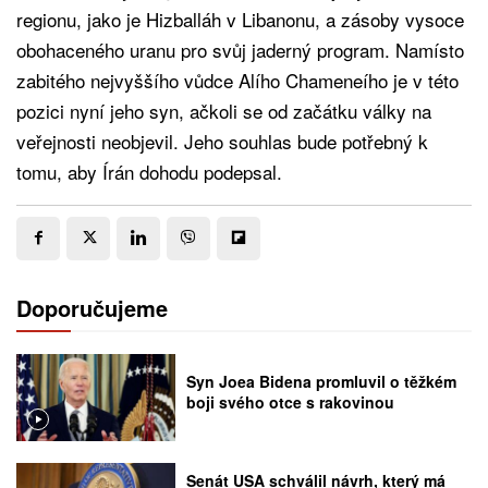
regionu, jako je Hizballáh v Libanonu, a zásoby vysoce
obohaceného uranu pro svůj jaderný program. Namísto
zabitého nejvyššího vůdce Alího Chameneího je v této
pozici nyní jeho syn, ačkoli se od začátku války na
veřejnosti neobjevil. Jeho souhlas bude potřebný k
tomu, aby Írán dohodu podepsal.
Doporučujeme
Syn Joea Bidena promluvil o těžkém
boji svého otce s rakovinou
Senát USA schválil návrh, který má