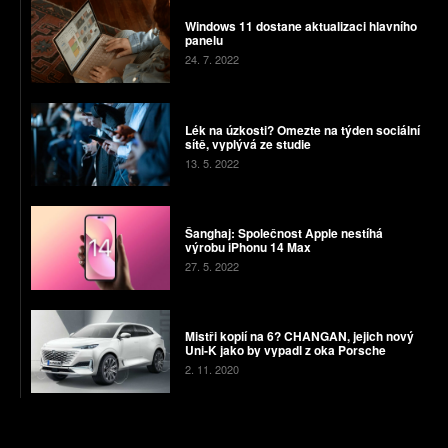
Windows 11 dostane aktualizaci hlavního
panelu
24. 7. 2022
Lék na úzkosti? Omezte na týden sociální
sítě, vyplývá ze studie
13. 5. 2022
Šanghaj: Společnost Apple nestíhá
výrobu iPhonu 14 Max
27. 5. 2022
Mistři kopií na 6? CHANGAN, jejich nový
Uni-K jako by vypadl z oka Porsche
2. 11. 2020