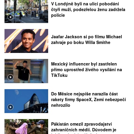
V Londýně byli na ulici pobodáni
čtyři muži, podezřelou ženu zadržela
policie
Jaafar Jackson si po filmu Michael
zahraje po boku Willa Smithe
Mexický influencer byl zastřelen
přímo uprostřed živého vysílání na
TikToku
Do Měsíce nejspíše narazila část
rakety firmy SpaceX, Zemi nebezpečí
nehrozilo
Pákistán omezil zpravodajství
zahraničních médií. Důvodem je