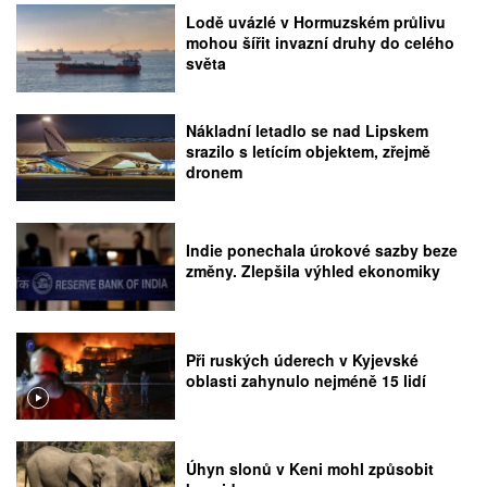
Lodě uvázlé v Hormuzském průlivu
mohou šířit invazní druhy do celého
světa
Nákladní letadlo se nad Lipskem
srazilo s letícím objektem, zřejmě
dronem
Indie ponechala úrokové sazby beze
změny. Zlepšila výhled ekonomiky
Při ruských úderech v Kyjevské
oblasti zahynulo nejméně 15 lidí
Úhyn slonů v Keni mohl způsobit