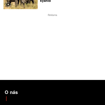
kyanid
Reklama
O nás