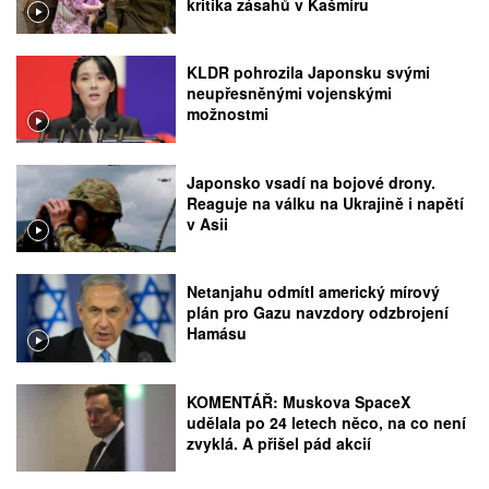
kritika zásahů v Kašmíru
KLDR pohrozila Japonsku svými
neupřesněnými vojenskými
možnostmi
Japonsko vsadí na bojové drony.
Reaguje na válku na Ukrajině i napětí
v Asii
Netanjahu odmítl americký mírový
plán pro Gazu navzdory odzbrojení
Hamásu
KOMENTÁŘ: Muskova SpaceX
udělala po 24 letech něco, na co není
zvyklá. A přišel pád akcií