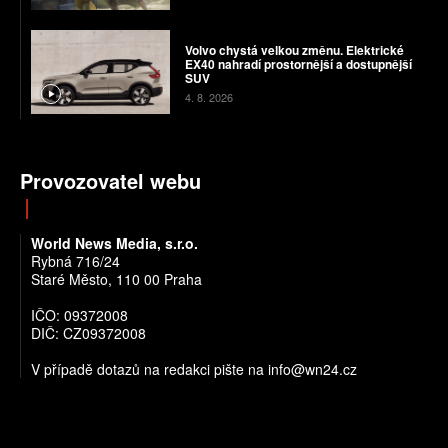
Volvo chystá velkou změnu. Elektrické
EX40 nahradí prostornější a dostupnější
SUV
4. 8. 2026
Provozovatel webu
World News Media, s.r.o.
Rybná 716/24
Staré Město, 110 00 Praha
IČO: 09372008
DIČ: CZ09372008
V případě dotazů na redakci pište na info@wn24.cz