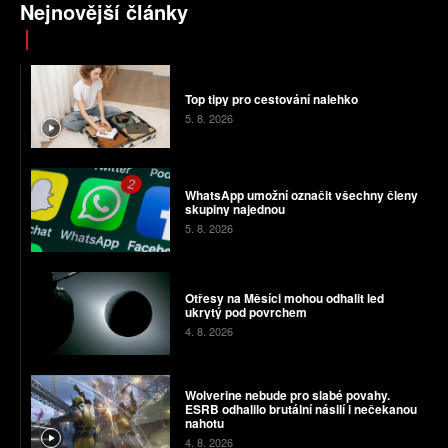
Nejnovější články
Top tipy pro cestování nalehko
5. 8. 2026
WhatsApp umožní označit všechny členy
skupiny najednou
5. 8. 2026
Otřesy na Měsíci mohou odhalit led
ukrytý pod povrchem
4. 8. 2026
Wolverine nebude pro slabé povahy.
ESRB odhalilo brutální násilí i nečekanou
nahotu
4. 8. 2026