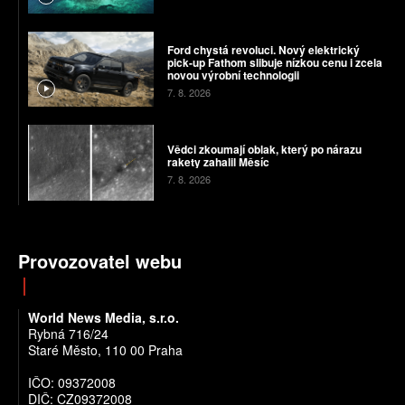
Ford chystá revoluci. Nový elektrický
pick-up Fathom slibuje nízkou cenu i zcela
novou výrobní technologii
7. 8. 2026
Vědci zkoumají oblak, který po nárazu
rakety zahalil Měsíc
7. 8. 2026
Provozovatel webu
World News Media, s.r.o.
Rybná 716/24
Staré Město, 110 00 Praha
IČO: 09372008
DIČ: CZ09372008