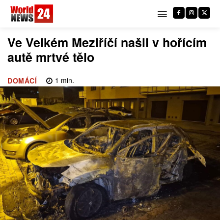
Ve Velkém Meziříčí našli v hořícím
autě mrtvé tělo
1
min.
DOMÁCÍ