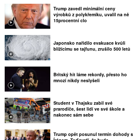
Trump zavedl minimální ceny
výrobků z polykřemíku, uvalil na ně
15procentní clo
Japonsko nařídilo evakuace kvůli
blížícímu se tajfunu, zrušilo 500 letů
Britský hit láme rekordy, přesto ho
mnozí nikdy neslyšeli
Student v Thajsku zabil své
prarodiče, šest lidí ve své škole a
nakonec sám sebe
Trump opět posunul termín dohody s