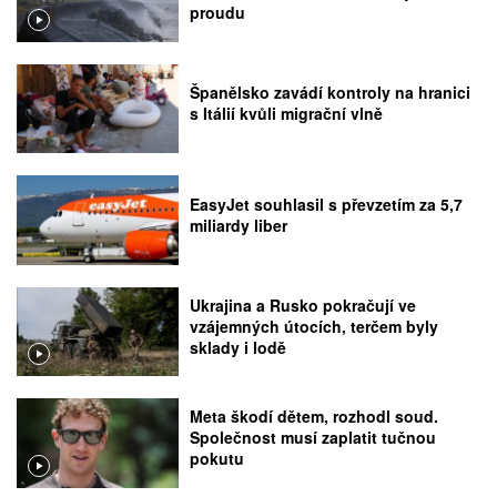
proudu
Španělsko zavádí kontroly na hranici
s Itálií kvůli migrační vlně
EasyJet souhlasil s převzetím za 5,7
miliardy liber
Ukrajina a Rusko pokračují ve
vzájemných útocích, terčem byly
sklady i lodě
Meta škodí dětem, rozhodl soud.
Společnost musí zaplatit tučnou
pokutu