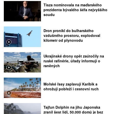
Tisza nominovala na maďarského
prezidenta bývalého šéfa nejvyššího
soudu
Dron pronikl do bulharského
vzdušného prostoru, explodoval
kilometr od plynovodu
Ukrajinské drony opět zaútočily na
ruské rafinérie, úřady informují o
raněných
Mořské řasy zaplavují Karibik a
ohrožují pobřeží i cestovní ruch
Tajfun Dolphin na jihu Japonska
zranil šest lidí, 50.000 domů je bez