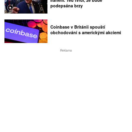
Íránem. Teď tvrdí, že bude
podepsána brzy
Coinbase v Británii spouští
obchodování s americkými akciemi
Reklama