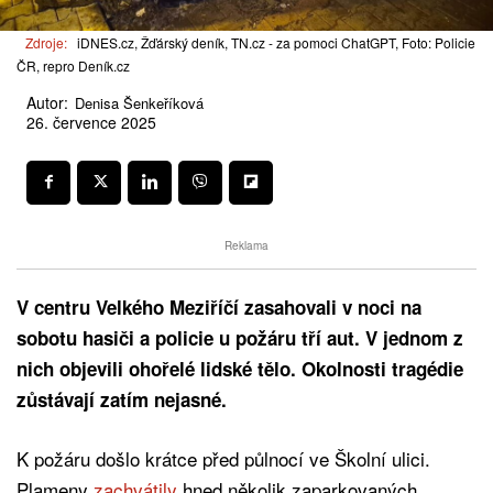
Zdroje:
iDNES.cz, Žďárský deník, TN.cz - za pomoci ChatGPT, Foto: Policie
ČR, repro Deník.cz
Autor:
Denisa Šenkeříková
26. července 2025
Reklama
V centru Velkého Meziříčí zasahovali v noci na
sobotu hasiči a policie u požáru tří aut. V jednom z
nich objevili ohořelé lidské tělo. Okolnosti tragédie
zůstávají zatím nejasné.
K požáru došlo krátce před půlnocí ve Školní ulici.
Plameny
zachvátily
hned několik zaparkovaných