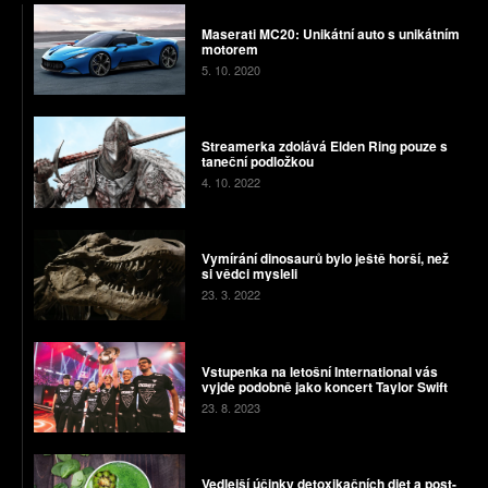
Maserati MC20: Unikátní auto s unikátním
motorem
5. 10. 2020
Streamerka zdolává Elden Ring pouze s
taneční podložkou
4. 10. 2022
Vymírání dinosaurů bylo ještě horší, než
si vědci mysleli
23. 3. 2022
Vstupenka na letošní International vás
vyjde podobně jako koncert Taylor Swift
23. 8. 2023
Vedlejší účinky detoxikačních diet a post-