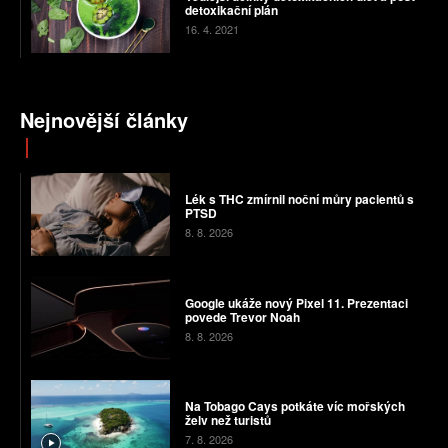
detoxikační plán
16. 4. 2021
Nejnovější články
Lék s THC zmírnil noční můry pacientů s
PTSD
8. 8. 2026
Google ukáže nový Pixel 11. Prezentaci
povede Trevor Noah
8. 8. 2026
Na Tobago Cays potkáte víc mořských
želv než turistů
7. 8. 2026