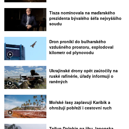
Tisza nominovala na maďarského
prezidenta bývalého šéfa nejvyššího
soudu
Dron pronikl do bulharského
vzdušného prostoru, explodoval
kilometr od plynovodu
Ukrajinské drony opět zaútočily na
ruské rafinérie, úřady informují o
raněných
Mořské řasy zaplavují Karibik a
ohrožují pobřeží i cestovní ruch
Tajfun Dolphin na jihu Japonska