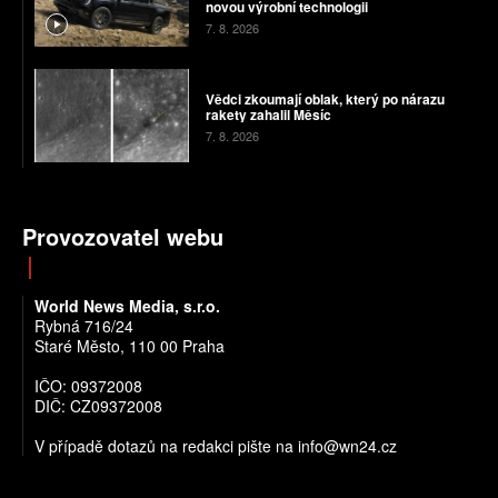
novou výrobní technologii
7. 8. 2026
Vědci zkoumají oblak, který po nárazu
rakety zahalil Měsíc
7. 8. 2026
Provozovatel webu
World News Media, s.r.o.
Rybná 716/24
Staré Město, 110 00 Praha
IČO: 09372008
DIČ: CZ09372008
V případě dotazů na redakci pište na info@wn24.cz