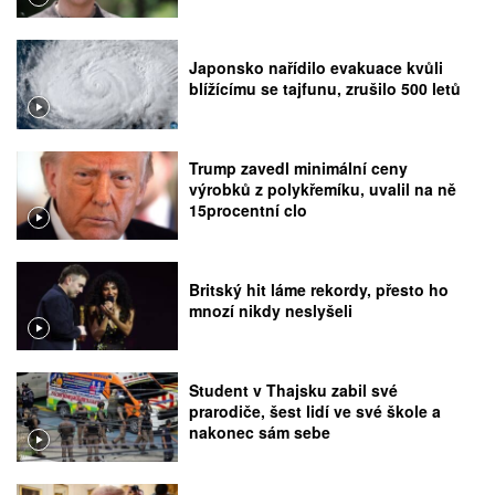
Japonsko nařídilo evakuace kvůli
blížícímu se tajfunu, zrušilo 500 letů
Trump zavedl minimální ceny
výrobků z polykřemíku, uvalil na ně
15procentní clo
Britský hit láme rekordy, přesto ho
mnozí nikdy neslyšeli
Student v Thajsku zabil své
prarodiče, šest lidí ve své škole a
nakonec sám sebe