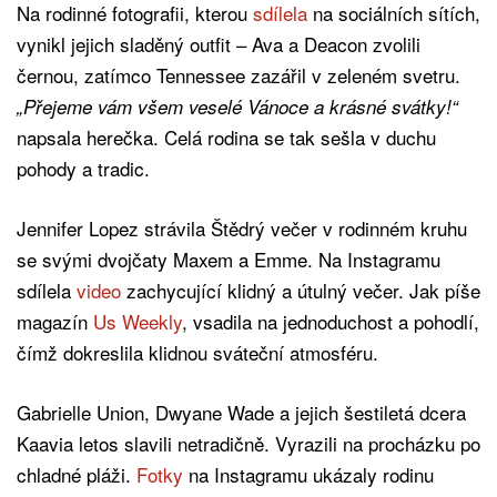
Na rodinné fotografii, kterou
sdílela
na sociálních sítích,
vynikl jejich sladěný outfit – Ava a Deacon zvolili
černou, zatímco Tennessee zazářil v zeleném svetru.
„Přejeme vám všem veselé Vánoce a krásné svátky!“
napsala herečka. Celá rodina se tak sešla v duchu
pohody a tradic.
Jennifer Lopez strávila Štědrý večer v rodinném kruhu
se svými dvojčaty Maxem a Emme. Na Instagramu
sdílela
video
zachycující klidný a útulný večer. Jak píše
magazín
Us Weekly
, vsadila na jednoduchost a pohodlí,
čímž dokreslila klidnou sváteční atmosféru.
Gabrielle Union, Dwyane Wade a jejich šestiletá dcera
Kaavia letos slavili netradičně. Vyrazili na procházku po
chladné pláži.
Fotky
na Instagramu ukázaly rodinu