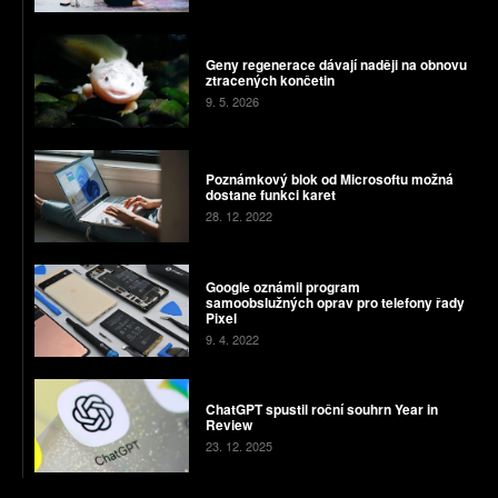
Geny regenerace dávají naději na obnovu
ztracených končetin
9. 5. 2026
Poznámkový blok od Microsoftu možná
dostane funkci karet
28. 12. 2022
Google oznámil program
samoobslužných oprav pro telefony řady
Pixel
9. 4. 2022
ChatGPT spustil roční souhrn Year in
Review
23. 12. 2025