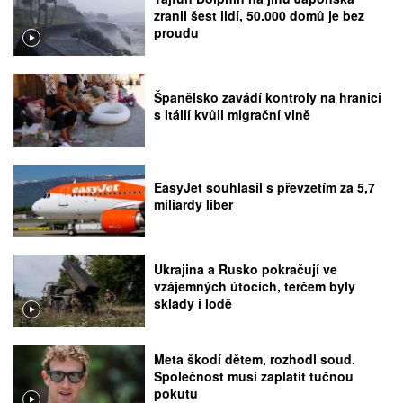
zranil šest lidí, 50.000 domů je bez
proudu
Španělsko zavádí kontroly na hranici
s Itálií kvůli migrační vlně
EasyJet souhlasil s převzetím za 5,7
miliardy liber
Ukrajina a Rusko pokračují ve
vzájemných útocích, terčem byly
sklady i lodě
Meta škodí dětem, rozhodl soud.
Společnost musí zaplatit tučnou
pokutu