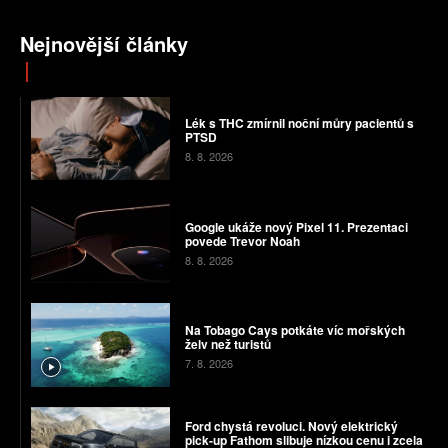
Nejnovější články
Lék s THC zmírnil noční můry pacientů s
PTSD
8. 8. 2026
Google ukáže nový Pixel 11. Prezentaci
povede Trevor Noah
8. 8. 2026
Na Tobago Cays potkáte víc mořských
želv než turistů
7. 8. 2026
Ford chystá revoluci. Nový elektrický
pick-up Fathom slibuje nízkou cenu i zcela