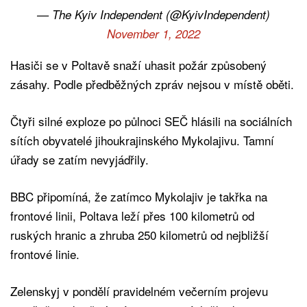
— The Kyiv Independent (@KyivIndependent)
November 1, 2022
Hasiči se v Poltavě snaží uhasit požár způsobený
zásahy. Podle předběžných zpráv nejsou v místě oběti.
Čtyři silné exploze po půlnoci SEČ hlásili na sociálních
sítích obyvatelé jihoukrajinského Mykolajivu. Tamní
úřady se zatím nevyjádřily.
BBC připomíná, že zatímco Mykolajiv je takřka na
frontové linii, Poltava leží přes 100 kilometrů od
ruských hranic a zhruba 250 kilometrů od nejbližší
frontové linie.
Zelenskyj v pondělí pravidelném večerním projevu