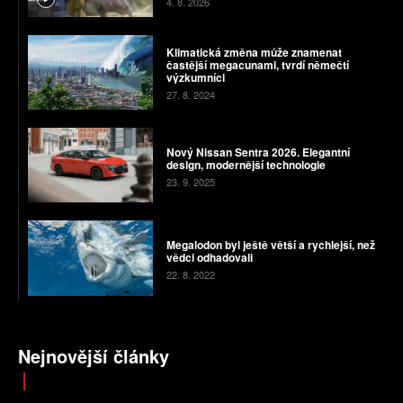
4. 8. 2026
Klimatická změna může znamenat
častější megacunami, tvrdí němečtí
výzkumníci
27. 8. 2024
Nový Nissan Sentra 2026. Elegantní
design, modernější technologie
23. 9. 2025
Megalodon byl ještě větší a rychlejší, než
vědci odhadovali
22. 8. 2022
Nejnovější články