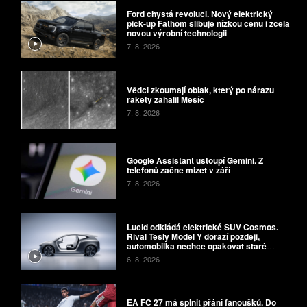
Ford chystá revoluci. Nový elektrický
pick-up Fathom slibuje nízkou cenu i zcela
novou výrobní technologii
7. 8. 2026
Vědci zkoumají oblak, který po nárazu
rakety zahalil Měsíc
7. 8. 2026
Google Assistant ustoupí Gemini. Z
telefonů začne mizet v září
7. 8. 2026
Lucid odkládá elektrické SUV Cosmos.
Rival Tesly Model Y dorazí později,
automobilka nechce opakovat staré
chyby
6. 8. 2026
EA FC 27 má splnit přání fanoušků. Do