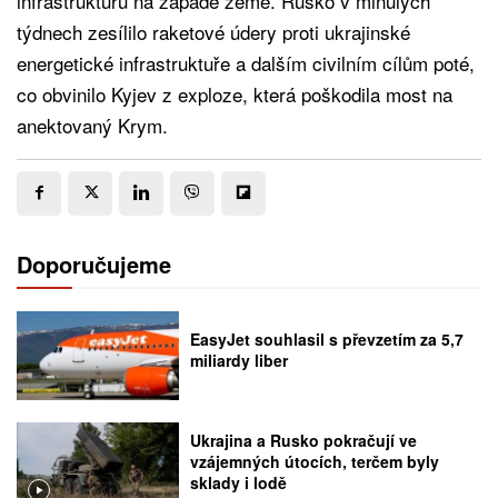
infrastrukturu na západě země. Rusko v minulých
týdnech zesílilo raketové údery proti ukrajinské
energetické infrastruktuře a dalším civilním cílům poté,
co obvinilo Kyjev z exploze, která poškodila most na
anektovaný Krym.
Doporučujeme
EasyJet souhlasil s převzetím za 5,7
miliardy liber
Ukrajina a Rusko pokračují ve
vzájemných útocích, terčem byly
sklady i lodě