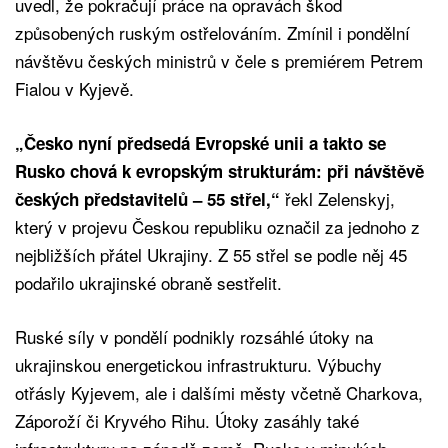
uvedl, že pokračují práce na opravách škod
způsobených ruským ostřelováním. Zmínil i pondělní
návštěvu českých ministrů v čele s premiérem Petrem
Fialou v Kyjevě.
„Česko nyní předsedá Evropské unii a takto se
Rusko chová k evropským strukturám: při návštěvě
řekl Zelenskyj,
českých představitelů – 55 střel,“
který v projevu Českou republiku označil za jednoho z
nejbližších přátel Ukrajiny. Z 55 střel se podle něj 45
podařilo ukrajinské obraně sestřelit.
Ruské síly v pondělí podnikly rozsáhlé útoky na
ukrajinskou energetickou infrastrukturu. Výbuchy
otřásly Kyjevem, ale i dalšími městy včetně Charkova,
Záporoží či Kryvého Rihu. Útoky zasáhly také