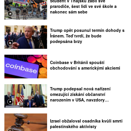
Student v Thajsku zabil své
prarodiče, šest lidí ve své škole a
nakonec sám sebe
Trump opět posunul termín dohody s
Íránem. Teď tvrdí, že bude
podepsána brzy
Coinbase v Británii spouští
obchodování s americkými akciemi
Trump podepsal nová nařízení
omezující získání občanství
narozením v USA, navzdory
rozhodnutí Nejvyššího soudu
Izrael obžaloval osadníka kvůli smrti
palestinského aktivisty