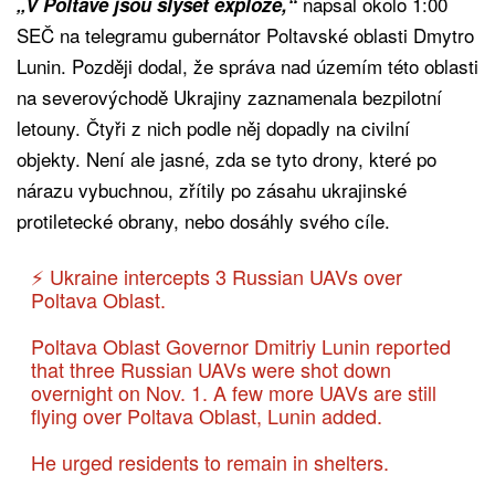
napsal okolo 1:00
„V Poltavě jsou slyšet exploze,“
SEČ na telegramu gubernátor Poltavské oblasti Dmytro
Lunin. Později dodal, že správa nad územím této oblasti
na severovýchodě Ukrajiny zaznamenala bezpilotní
letouny. Čtyři z nich podle něj dopadly na civilní
objekty. Není ale jasné, zda se tyto drony, které po
nárazu vybuchnou, zřítily po zásahu ukrajinské
protiletecké obrany, nebo dosáhly svého cíle.
⚡️ Ukraine intercepts 3 Russian UAVs over
Poltava Oblast.
Poltava Oblast Governor Dmitriy Lunin reported
that three Russian UAVs were shot down
overnight on Nov. 1. A few more UAVs are still
flying over Poltava Oblast, Lunin added.
He urged residents to remain in shelters.