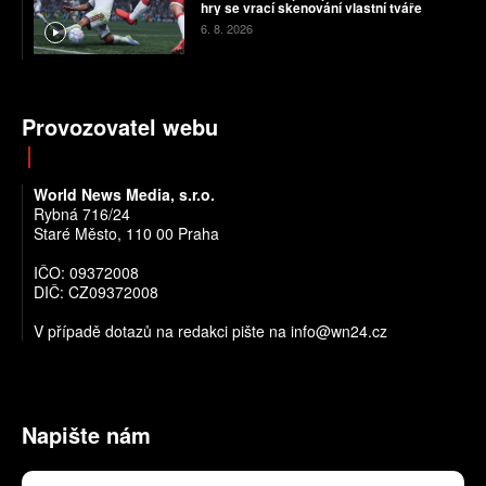
hry se vrací skenování vlastní tváře
6. 8. 2026
Provozovatel webu
World News Media, s.r.o.
Rybná 716/24
Staré Město, 110 00 Praha
IČO: 09372008
DIČ: CZ09372008
V případě dotazů na redakci pište na info@wn24.cz
Napište nám