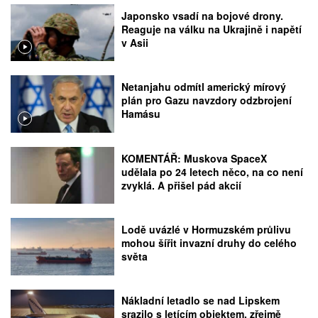
Japonsko vsadí na bojové drony.
Reaguje na válku na Ukrajině i napětí
v Asii
Netanjahu odmítl americký mírový
plán pro Gazu navzdory odzbrojení
Hamásu
KOMENTÁŘ: Muskova SpaceX
udělala po 24 letech něco, na co není
zvyklá. A přišel pád akcií
Lodě uvázlé v Hormuzském průlivu
mohou šířit invazní druhy do celého
světa
Nákladní letadlo se nad Lipskem
srazilo s letícím objektem, zřejmě