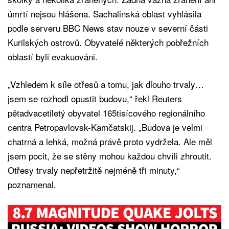
úmrtí nejsou hlášena. Sachalinská oblast vyhlásila
podle serveru BBC News stav nouze v severní části
Kurilských ostrovů. Obyvatelé některých pobřežních
oblastí byli evakuováni.
„Vzhledem k síle otřesů a tomu, jak dlouho trvaly…
jsem se rozhodl opustit budovu,“ řekl Reuters
pětadvacetiletý obyvatel 165tisícového regionálního
centra Petropavlovsk-Kamčatskij. „Budova je velmi
chatrná a lehká, možná právě proto vydržela. Ale měl
jsem pocit, že se stěny mohou každou chvíli zhroutit.
Otřesy trvaly nepřetržitě nejméně tři minuty,“
poznamenal.