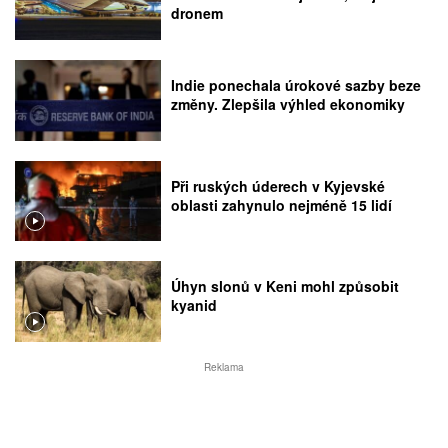
dronem
Indie ponechala úrokové sazby beze
změny. Zlepšila výhled ekonomiky
Při ruských úderech v Kyjevské
oblasti zahynulo nejméně 15 lidí
Úhyn slonů v Keni mohl způsobit
kyanid
Reklama