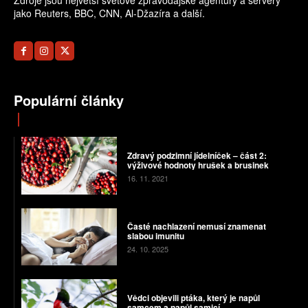
Zdroje jsou největší světové zpravodajské agentury a servery
jako Reuters, BBC, CNN, Al-Džazíra a další.
Populární články
Zdravý podzimní jídelníček – část 2:
výživové hodnoty hrušek a brusinek
16. 11. 2021
Časté nachlazení nemusí znamenat
slabou imunitu
24. 10. 2025
Vědci objevili ptáka, který je napůl
samcem a napůl samicí