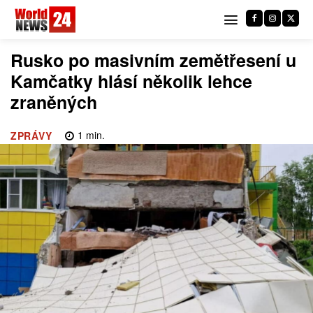
Rusko po masivním zemětřesení u
Kamčatky hlásí několik lehce
zraněných
1
min.
ZPRÁVY