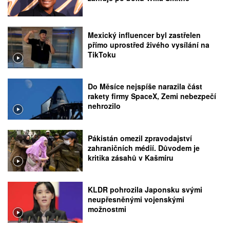
Mexický influencer byl zastřelen
přímo uprostřed živého vysílání na
TikToku
Do Měsíce nejspíše narazila část
rakety firmy SpaceX, Zemi nebezpečí
nehrozilo
Pákistán omezil zpravodajství
zahraničních médií. Důvodem je
kritika zásahů v Kašmíru
KLDR pohrozila Japonsku svými
neupřesněnými vojenskými
možnostmi