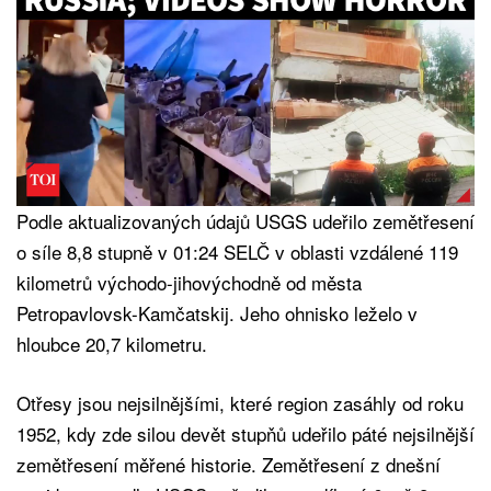
Podle aktualizovaných údajů USGS udeřilo zemětřesení
o síle 8,8 stupně v 01:24 SELČ v oblasti vzdálené 119
kilometrů východo-jihovýchodně od města
Petropavlovsk-Kamčatskij. Jeho ohnisko leželo v
hloubce 20,7 kilometru.
Otřesy jsou nejsilnějšími, které region zasáhly od roku
1952, kdy zde silou devět stupňů udeřilo páté nejsilnější
zemětřesení měřené historie. Zemětřesení z dnešní