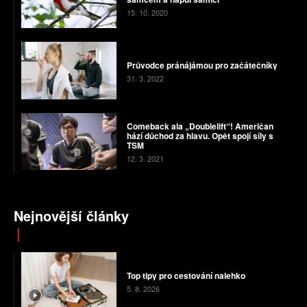
15. 10. 2020
Průvodce pránájámou pro začátečníky
31. 3. 2022
Comeback ala „Doublelift“! Američan
hází důchod za hlavu. Opět spojí síly s
TSM
12. 3. 2021
Nejnovější články
Top tipy pro cestování nalehko
5. 8. 2026