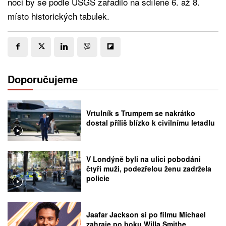
noci by se podle USGS zařadilo na sdílené 6. až 8.
místo historických tabulek.
Doporučujeme
Vrtulník s Trumpem se nakrátko
dostal příliš blízko k civilnímu letadlu
V Londýně byli na ulici pobodáni
čtyři muži, podezřelou ženu zadržela
policie
Jaafar Jackson si po filmu Michael
zahraje po boku Willa Smithe