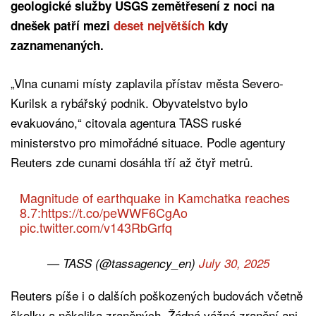
geologické služby USGS zemětřesení z noci na
dnešek patří mezi
deset největších
kdy
zaznamenaných.
„Vlna cunami místy zaplavila přístav města Severo-
Kurilsk a rybářský podnik. Obyvatelstvo bylo
evakuováno,“ citovala agentura TASS ruské
ministerstvo pro mimořádné situace. Podle agentury
Reuters zde cunami dosáhla tří až čtyř metrů.
Magnitude of earthquake in Kamchatka reaches
8.7:
https://t.co/peWWF6CgAo
pic.twitter.com/v143RbGrfq
— TASS (@tassagency_en)
July 30, 2025
Reuters píše i o dalších poškozených budovách včetně
školky a několika zraněných. Žádná vážná zranění ani