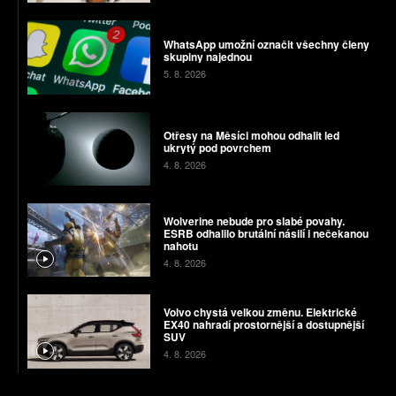
WhatsApp umožní označit všechny členy
skupiny najednou
5. 8. 2026
Otřesy na Měsíci mohou odhalit led
ukrytý pod povrchem
4. 8. 2026
Wolverine nebude pro slabé povahy.
ESRB odhalilo brutální násilí i nečekanou
nahotu
4. 8. 2026
Volvo chystá velkou změnu. Elektrické
EX40 nahradí prostornější a dostupnější
SUV
4. 8. 2026