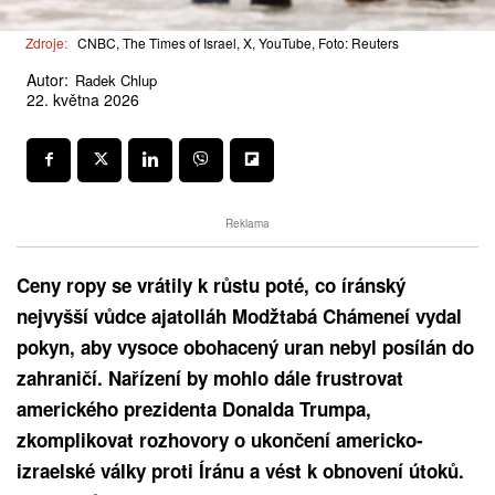
Zdroje:
CNBC, The Times of Israel, X, YouTube, Foto: Reuters
Autor:
Radek Chlup
22. května 2026
Reklama
Ceny ropy se vrátily k růstu poté, co íránský
nejvyšší vůdce ajatolláh Modžtabá Chámeneí vydal
pokyn, aby vysoce obohacený uran nebyl posílán do
zahraničí. Nařízení by mohlo dále frustrovat
amerického prezidenta Donalda Trumpa,
zkomplikovat rozhovory o ukončení americko-
izraelské války proti Íránu a vést k obnovení útoků.