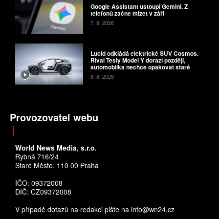
Google Assistant ustoupí Gemini. Z
telefonů začne mizet v září
7. 8. 2026
Lucid odkládá elektrické SUV Cosmos.
Rival Tesly Model Y dorazí později,
automobilka nechce opakovat staré
chyby
6. 8. 2026
Provozovatel webu
World News Media, s.r.o.
Rybná 716/24
Staré Město, 110 00 Praha
IČO: 09372008
DIČ: CZ09372008
V případě dotazů na redakci pište na info@wn24.cz