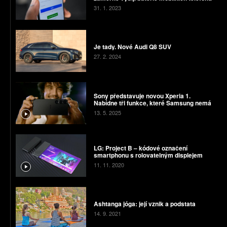
31. 1. 2023
Je tady. Nové Audi Q8 SUV
27. 2. 2024
Sony představuje novou Xperia 1.
Nabídne tři funkce, které Samsung nemá
13. 5. 2025
LG: Project B – kódové označení
smartphonu s rolovatelným displejem
11. 11. 2020
Ashtanga jóga: její vznik a podstata
14. 9. 2021