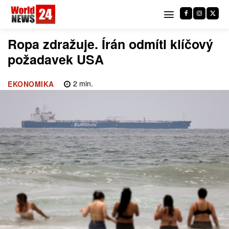
Ropa zdražuje. Írán odmítl klíčový
požadavek USA
2
min.
EKONOMIKA