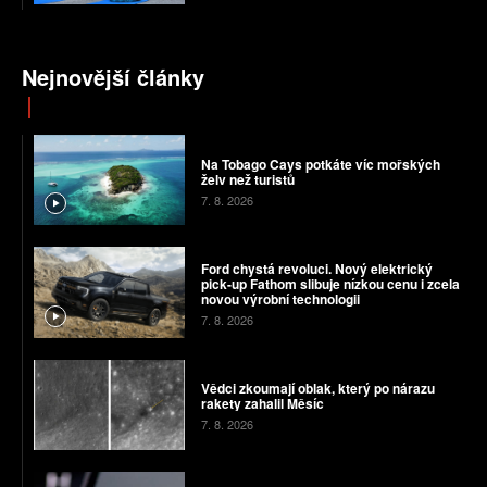
Nejnovější články
Na Tobago Cays potkáte víc mořských
želv než turistů
7. 8. 2026
Ford chystá revoluci. Nový elektrický
pick-up Fathom slibuje nízkou cenu i zcela
novou výrobní technologii
7. 8. 2026
Vědci zkoumají oblak, který po nárazu
rakety zahalil Měsíc
7. 8. 2026