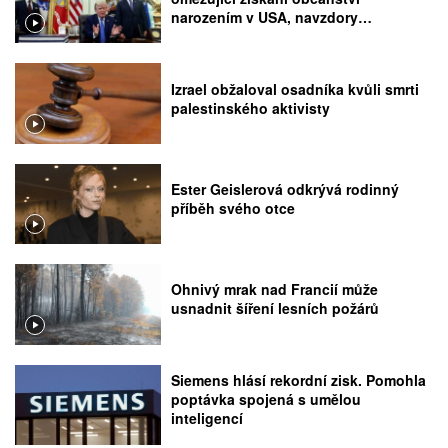
narozením v USA, navzdory
rozhodnutí Nejvyššího soudu
Izrael obžaloval osadníka kvůli smrti
palestinského aktivisty
Ester Geislerová odkrývá rodinný
příběh svého otce
Ohnivý mrak nad Francií může
usnadnit šíření lesních požárů
Siemens hlásí rekordní zisk. Pomohla
poptávka spojená s umělou
inteligencí