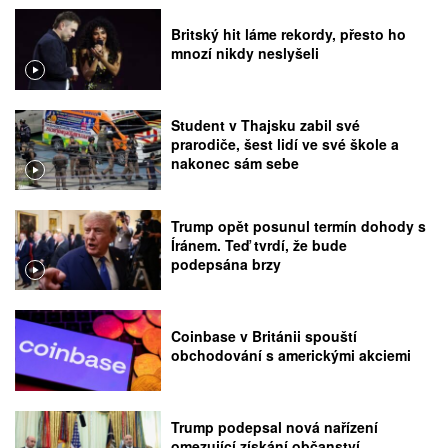
Britský hit láme rekordy, přesto ho
mnozí nikdy neslyšeli
Student v Thajsku zabil své
prarodiče, šest lidí ve své škole a
nakonec sám sebe
Trump opět posunul termín dohody s
Íránem. Teď tvrdí, že bude
podepsána brzy
Coinbase v Británii spouští
obchodování s americkými akciemi
Trump podepsal nová nařízení
omezující získání občanství