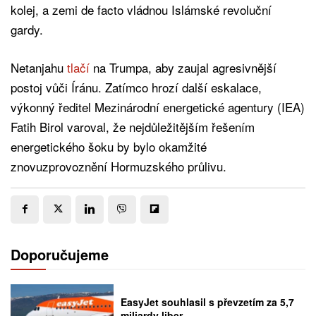
kolej, a zemi de facto vládnou Islámské revoluční
gardy.
Netanjahu
tlačí
na Trumpa, aby zaujal agresivnější
postoj vůči Íránu. Zatímco hrozí další eskalace,
výkonný ředitel Mezinárodní energetické agentury (IEA)
Fatih Birol varoval, že nejdůležitějším řešením
energetického šoku by bylo okamžité
znovuzprovoznění Hormuzského průlivu.
Doporučujeme
EasyJet souhlasil s převzetím za 5,7
miliardy liber