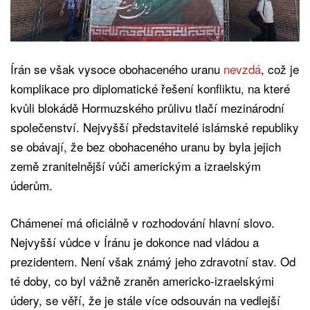
Írán se však vysoce obohaceného uranu
nevzdá
, což je
komplikace pro diplomatické řešení konfliktu, na které
kvůli blokádě Hormuzského průlivu tlačí mezinárodní
společenství. Nejvyšší představitelé islámské republiky
se obávají, že bez obohaceného uranu by byla jejich
země zranitelnější vůči americkým a izraelským
úderům.
Chámeneí má oficiálně v rozhodování hlavní slovo.
Nejvyšší vůdce v Íránu je dokonce nad vládou a
prezidentem. Není však známý jeho zdravotní stav. Od
té doby, co byl vážně zraněn americko-izraelskými
údery, se věří, že je stále více odsouván na vedlejší