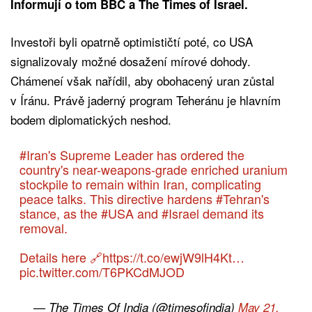
Informují o tom BBC a The Times of Israel.
Investoři byli opatrně optimističtí poté, co USA
signalizovaly možné dosažení mírové dohody.
Chámeneí však nařídil, aby obohacený uran zůstal
v Íránu. Právě jaderný program Teheránu je hlavním
bodem diplomatických neshod.
#Iran
's Supreme Leader has ordered the
country's near-weapons-grade enriched uranium
stockpile to remain within Iran, complicating
peace talks. This directive hardens
#Tehran
's
stance, as the
#USA
and
#Israel
demand its
removal.
Details here 🔗
https://t.co/ewjW9lH4Kt
…
pic.twitter.com/T6PKCdMJOD
— The Times Of India (@timesofindia)
May 21,