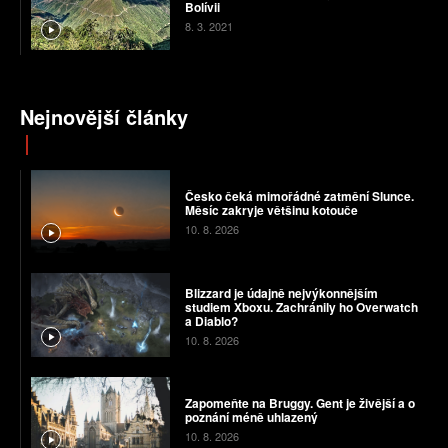
Bolívii
8. 3. 2021
Nejnovější články
Česko čeká mimořádné zatmění Slunce.
Měsíc zakryje většinu kotouče
10. 8. 2026
Blizzard je údajně nejvýkonnějším
studiem Xboxu. Zachránily ho Overwatch
a Diablo?
10. 8. 2026
Zapomeňte na Bruggy. Gent je živější a o
poznání méně uhlazený
10. 8. 2026