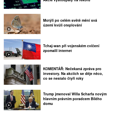
Motýli po celém světě mění svá
území kvůli oteplování
Tchaj-wan při vojenském cvičení
zpomalil internet
KOMENTÁŘ: Nečekaná zpráva pro
investory. Na akciích se děje něco,
co se nestalo čtyři roky
Trump jmenoval Willa Scharfa novým
hlavním právním poradcem Bílého
domu