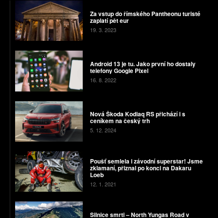
Za vstup do římského Pantheonu turisté
zaplatí pět eur
19. 3. 2023
Android 13 je tu. Jako první ho dostaly
telefony Google Pixel
16. 8. 2022
Nová Škoda Kodiaq RS přichází i s
ceníkem na český trh
5. 12. 2024
Poušť semlela i závodní superstar! Jsme
zklamaní, přiznal po konci na Dakaru
Loeb
12. 1. 2021
Silnice smrti – North Yungas Road v