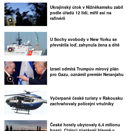
Ukrajinský útok v Nižněkamsku zabil
podle úřadů 12 lidí, mířil asi na
rafinérii
U Sochy svobody v New Yorku se
převrátila loď, zahynula žena a dítě
Izrael odmítá Trumpův mírový plán
pro Gazu, oznámil premiér Netanjahu
Vyčerpané české turisty v Rakousku
zachraňovaly policejní vrtulníky
České hotely ubytovaly 6,4 milionu
hostů. Cizinci zůstávají hlavně v