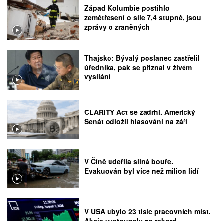
Západ Kolumbie postihlo
zemětřesení o síle 7,4 stupně, jsou
zprávy o zraněných
Thajsko: Bývalý poslanec zastřelil
úředníka, pak se přiznal v živém
vysílání
CLARITY Act se zadrhl. Americký
Senát odložil hlasování na září
V Číně udeřila silná bouře.
Evakuován byl více než milion lidí
V USA ubylo 23 tisíc pracovních míst.
Akcie vystoupaly na rekord