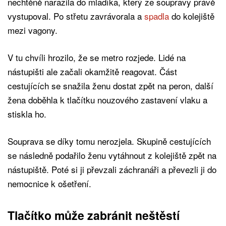
nechtěně narazila do mladíka, který ze soupravy právě
vystupoval. Po střetu zavrávorala a
spadla
do kolejiště
mezi vagony.
V tu chvíli hrozilo, že se metro rozjede. Lidé na
nástupišti ale začali okamžitě reagovat. Část
cestujících se snažila ženu dostat zpět na peron, další
žena doběhla k tlačítku nouzového zastavení vlaku a
stiskla ho.
Souprava se díky tomu nerozjela. Skupině cestujících
se následně podařilo ženu vytáhnout z kolejiště zpět na
nástupiště. Poté si ji převzali záchranáři a převezli ji do
nemocnice k ošetření.
Tlačítko může zabránit neštěstí