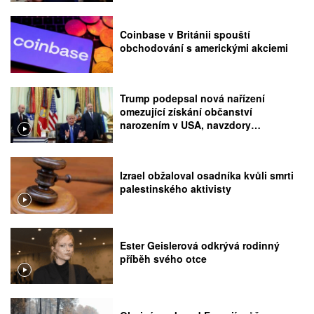
Coinbase v Británii spouští
obchodování s americkými akciemi
Trump podepsal nová nařízení
omezující získání občanství
narozením v USA, navzdory
rozhodnutí Nejvyššího soudu
Izrael obžaloval osadníka kvůli smrti
palestinského aktivisty
Ester Geislerová odkrývá rodinný
příběh svého otce