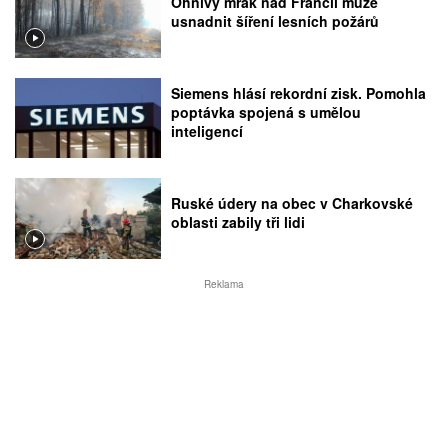
Ohnivý mrak nad Francií může
usnadnit šíření lesních požárů
Siemens hlásí rekordní zisk. Pomohla
poptávka spojená s umělou
inteligencí
Ruské údery na obec v Charkovské
oblasti zabily tři lidi
Reklama