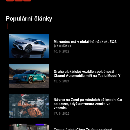
Populární články
Mercedes má v elektřině náskok. EQS
jako důkaz
10. 6. 2022
Druhé elektrické vozidlo společnosti
Xiaomi Automobile míří na Teslu Model Y
13. 5. 2024
Návrat na Zemi po měsících až letech. Co
se stane, když astronaut zemře ve
vesmíru
17. 8. 2023
Cestování do Číny: Zrušení povinné