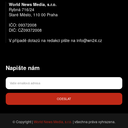
World News Media, s.r.o.
Rybná 716/24
Staré Město, 110 00 Praha
IČO: 09372008
DIČ: CZ09372008
V případě dotazů na redakci pište na info@wn24.cz
Napište nám
ODESLAT
© Copyright |
World News Media, s.r.o.
| všechna práva vyhrazena.