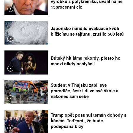
výrobků z polykřemíku, uvalil na ně
15procentní clo
Japonsko nařídilo evakuace kvůli
blížícímu se tajfunu, zrušilo 500 letů
Britský hit láme rekordy, přesto ho
mnozí nikdy neslyšeli
Student v Thajsku zabil své
prarodiče, šest lidí ve své škole a
nakonec sám sebe
Trump opět posunul termín dohody s
Íránem. Teď tvrdí, že bude
podepsána brzy