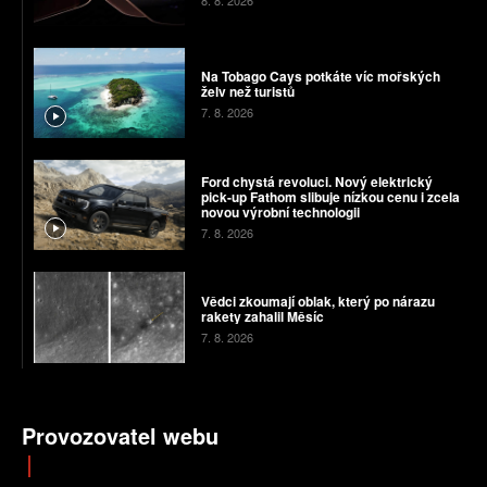
Na Tobago Cays potkáte víc mořských
želv než turistů
7. 8. 2026
Ford chystá revoluci. Nový elektrický
pick-up Fathom slibuje nízkou cenu i zcela
novou výrobní technologii
7. 8. 2026
Vědci zkoumají oblak, který po nárazu
rakety zahalil Měsíc
7. 8. 2026
Provozovatel webu