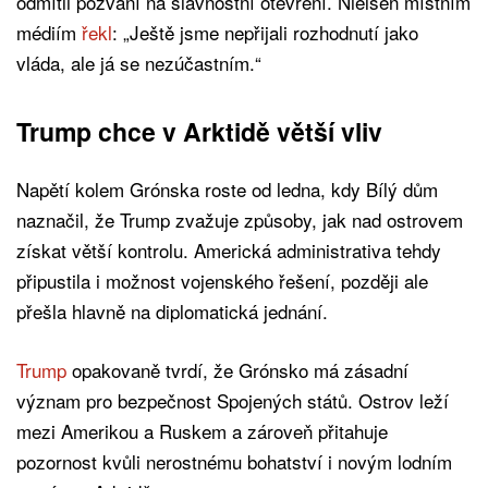
odmítli pozvání na slavnostní otevření. Nielsen místním
médiím
řekl
: „Ještě jsme nepřijali rozhodnutí jako
vláda, ale já se nezúčastním.“
Trump chce v Arktidě větší vliv
Napětí kolem Grónska roste od ledna, kdy Bílý dům
naznačil, že Trump zvažuje způsoby, jak nad ostrovem
získat větší kontrolu. Americká administrativa tehdy
připustila i možnost vojenského řešení, později ale
přešla hlavně na diplomatická jednání.
Trump
opakovaně tvrdí, že Grónsko má zásadní
význam pro bezpečnost Spojených států. Ostrov leží
mezi Amerikou a Ruskem a zároveň přitahuje
pozornost kvůli nerostnému bohatství i novým lodním