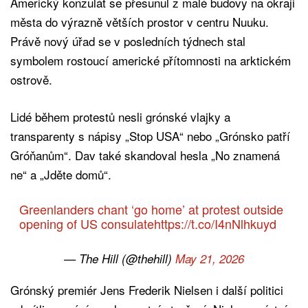
Americký konzulát se přesunul z malé budovy na okraji
města do výrazně větších prostor v centru Nuuku.
Právě nový úřad se v posledních týdnech stal
symbolem rostoucí americké přítomnosti na arktickém
ostrově.
Lidé během protestů nesli grónské vlajky a
transparenty s nápisy „Stop USA“ nebo „Grónsko patří
Gróňanům“. Dav také skandoval hesla „No znamená
ne“ a „Jděte domů“.
Greenlanders chant ‘go home’ at protest outside
opening of US consulate
https://t.co/I4nNlhkuyd
— The Hill (@thehill)
May 21, 2026
Grónský premiér Jens Frederik Nielsen i další politici