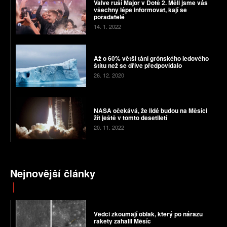
Valve ruší Major v Dotě 2. Měli jsme vás
všechny lépe informovat, kají se
pořadatelé
14. 1. 2022
Až o 60% větší tání grónského ledového
štítu než se dříve předpovídalo
26. 12. 2020
NASA očekává, že lidé budou na Měsíci
žít ještě v tomto desetiletí
20. 11. 2022
Nejnovější články
Vědci zkoumají oblak, který po nárazu
rakety zahalil Měsíc