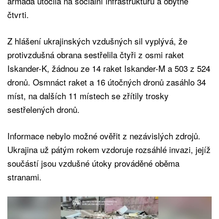
armáda útočila na sociální infrastrukturu a obytné
čtvrti.
Z hlášení ukrajinských vzdušných sil vyplývá, že
protivzdušná obrana sestřelila čtyři z osmi raket
Iskander-K, žádnou ze 14 raket Iskander-M a 503 z 524
dronů. Osmnáct raket a 16 útočných dronů zasáhlo 34
míst, na dalších 11 místech se zřítily trosky
sestřelených dronů.
Informace nebylo možné ověřit z nezávislých zdrojů.
Ukrajina už pátým rokem vzdoruje rozsáhlé invazi, jejíž
součástí jsou vzdušné útoky prováděné oběma
stranami.