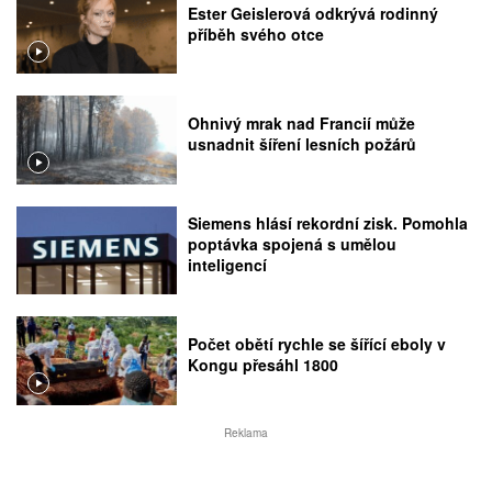
Ester Geislerová odkrývá rodinný
příběh svého otce
Ohnivý mrak nad Francií může
usnadnit šíření lesních požárů
Siemens hlásí rekordní zisk. Pomohla
poptávka spojená s umělou
inteligencí
Počet obětí rychle se šířící eboly v
Kongu přesáhl 1800
Reklama