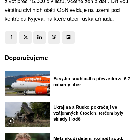
život přes 15.000 civilistů, včetně žen a dětí. Drtivou
většinu civilních obětí OSN eviduje na území pod
kontrolou Kyjeva, na které útočí ruská armáda.
Doporučujeme
EasyJet souhlasil s převzetím za 5,7
miliardy liber
Ukrajina a Rusko pokračují ve
vzájemných útocích, terčem byly
sklady i lodě
Meta škodí dětem, rozhodl soud.