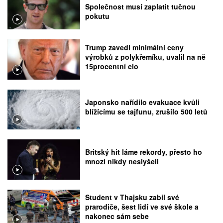
Společnost musí zaplatit tučnou
pokutu
Trump zavedl minimální ceny
výrobků z polykřemíku, uvalil na ně
15procentní clo
Japonsko nařídilo evakuace kvůli
blížícímu se tajfunu, zrušilo 500 letů
Britský hit láme rekordy, přesto ho
mnozí nikdy neslyšeli
Student v Thajsku zabil své
prarodiče, šest lidí ve své škole a
nakonec sám sebe