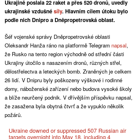
Ukrajině poslala 22 raket a přes 520 dronů, uvedly
ukrajinské vzdušné
síly
. Hlavním cílem útoku bylo
podle nich Dnipro a Dněpropetrovská oblast.
Šéf vojenské správy Dněpropetrovské oblasti
Oleksandr Hanža ráno na platformě Telegram
napsal
,
že Rusko na tento region východně od střední části
Ukrajiny útočilo s nasazením dronů, různých střel,
dělostřelectva a leteckých bomb. Zraněných je celkem
26 lidí. V Dnipru byly poškozeny výškové i rodinné
domy, náboženské zařízení nebo budova vysoké školy
a blíže neurčený podnik. V dřívějším příspěvku napsal,
že zasažena byla obytná čtvrť a že vypuklo několik
požárů.
Ukraine downed or suppressed 507 Russian air
targets overnight into May 18, including 4