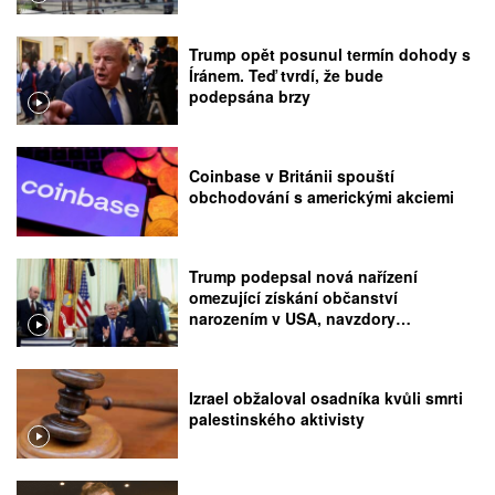
Trump opět posunul termín dohody s
Íránem. Teď tvrdí, že bude
podepsána brzy
Coinbase v Británii spouští
obchodování s americkými akciemi
Trump podepsal nová nařízení
omezující získání občanství
narozením v USA, navzdory
rozhodnutí Nejvyššího soudu
Izrael obžaloval osadníka kvůli smrti
palestinského aktivisty