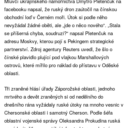
Mluvčí ukrajinského námořnictva Dmytro Pletenčuk na
facebooku napsal, že ruský dron zaútočil na čínskou
obchodní loď v Černém moři. Útok si podle něho
nevyžádal žádné oběti, ale „jde o něco nového“. „Stala
se příšerná chyba, soudruzi?“ napsal Pletenčuk na
adresu Moskvy, kterou pojí s Pekingem strategické
partnerství. Zdroj agentury Reuters uvedl, že šlo o
čínské plavidlo plující pod vlajkou Marshallových
ostrovů, které mířilo pro náklad do přístavu v Oděské
oblasti.
Tři zraněné hlásí úřady Záporožské oblasti, jednoho
mrtvého a devět zraněných si od nedělního do
dnešního rána vyžádaly ruské útoky na mnoho vesnic v
Chersonské oblasti i samotný Cherson. Podle šéfa
oblastní vojenské správy Oleksandra Prokudina ruská