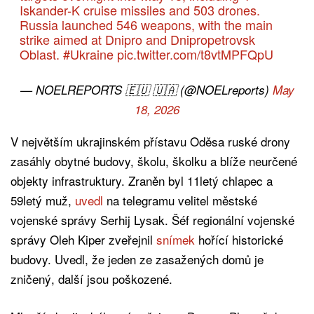
Iskander-K cruise missiles and 503 drones.
Russia launched 546 weapons, with the main
strike aimed at Dnipro and Dnipropetrovsk
Oblast.
#Ukraine
pic.twitter.com/t8vtMPFQpU
— NOELREPORTS 🇪🇺 🇺🇦 (@NOELreports)
May
18, 2026
V největším ukrajinském přístavu Oděsa ruské drony
zasáhly obytné budovy, školu, školku a blíže neurčené
objekty infrastruktury. Zraněn byl 11letý chlapec a
59letý muž,
uvedl
na telegramu velitel městské
vojenské správy Serhij Lysak. Šéf regionální vojenské
správy Oleh Kiper zveřejnil
snímek
hořící historické
budovy. Uvedl, že jeden ze zasažených domů je
zničený, další jsou poškozené.