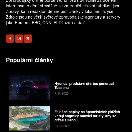
Zpravodajský online portál World News 24 vznikl za účelem
informovat o dění převážně ze zahraničí. Hlavní rubrikou jsou
Zprávy, kam redaktoři denně píší články v lokálním jazyce.
Zdroje jsou největší světové zpravodajské agentury a servery
jako Reuters, BBC, CNN, Al-Džazíra a další.
Populární články
Hyundai představí čtvrtou generaci
Tucsonu
7. 9. 2020
Falešné nápisy na španělských plážích
varují anglicky mluvící turisty, aby se
drželi stranou
24. 8. 2023