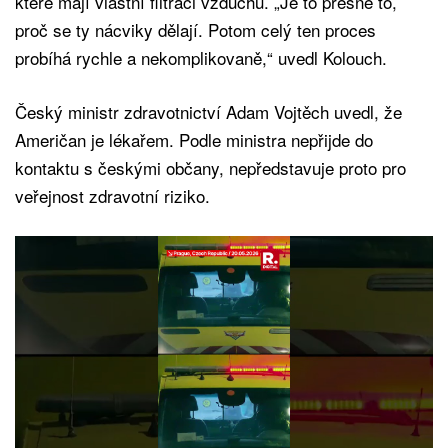
které mají vlastní filtraci vzduchu. „Je to přesně to,
proč se ty nácviky dělají. Potom celý ten proces
probíhá rychle a nekomplikovaně,“ uvedl Kolouch.
Český ministr zdravotnictví Adam Vojtěch uvedl, že
Američan je lékařem. Podle ministra nepřijde do
kontaktu s českými občany, nepředstavuje proto pro
veřejnost zdravotní riziko.