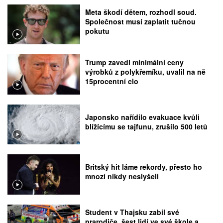
Meta škodí dětem, rozhodl soud.
Společnost musí zaplatit tučnou
pokutu
Trump zavedl minimální ceny
výrobků z polykřemíku, uvalil na ně
15procentní clo
Japonsko nařídilo evakuace kvůli
blížícímu se tajfunu, zrušilo 500 letů
Britský hit láme rekordy, přesto ho
mnozí nikdy neslyšeli
Student v Thajsku zabil své
prarodiče, šest lidí ve své škole a