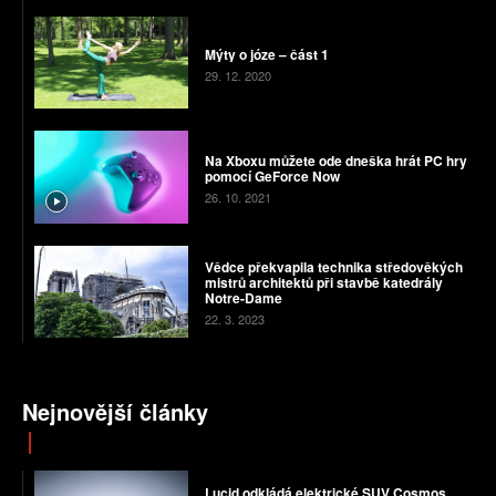
Mýty o józe – část 1
29. 12. 2020
Na Xboxu můžete ode dneška hrát PC hry
pomocí GeForce Now
26. 10. 2021
Vědce překvapila technika středověkých
mistrů architektů při stavbě katedrály
Notre-Dame
22. 3. 2023
Nejnovější články
Lucid odkládá elektrické SUV Cosmos.