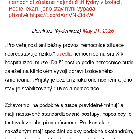
nemocnici zůstane nejméně tři týdny v izolaci.
Podle lékařů jeho stav nyní vypadá
příznivě.
https://t.co/dXmVNk3dxW
— Deník.cz (@denikcz)
May 21, 2026
„Pro veřejnost ani běžný provoz nemocnice situace
nepředstavuje riziko,“
uvedla
nemocnice na síti X k
hospitalizaci muže. Další postup podle nemocnice bude
záležet na klinickém vývoji zdraví izolovaného
Američana. „Přijatý je bez příznaků onemocnění a jeho
stav je stabilizovaný,“ uvedla nemocnice.
Zdravotníci na podobné situace pravidelně trénují a
mají nastavené standardizované postupy, naposledy je
testovali zhruba před měsícem. Pro kontakt s
nakaženým mají speciální obleky podobné skafandrům,