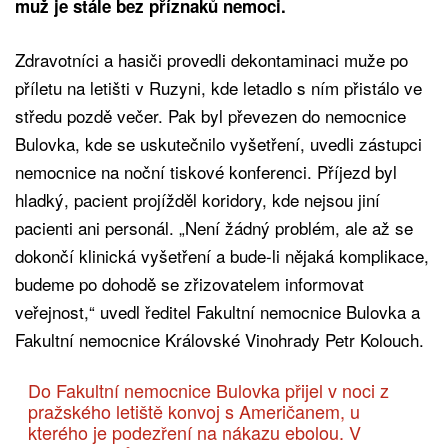
muž je stále bez příznaků nemoci.
Zdravotníci a hasiči provedli dekontaminaci muže po
příletu na letišti v Ruzyni, kde letadlo s ním přistálo ve
středu pozdě večer. Pak byl převezen do nemocnice
Bulovka, kde se uskutečnilo vyšetření, uvedli zástupci
nemocnice na noční tiskové konferenci. Příjezd byl
hladký, pacient projížděl koridory, kde nejsou jiní
pacienti ani personál. „Není žádný problém, ale až se
dokončí klinická vyšetření a bude-li nějaká komplikace,
budeme po dohodě se zřizovatelem informovat
veřejnost,“ uvedl ředitel Fakultní nemocnice Bulovka a
Fakultní nemocnice Královské Vinohrady Petr Kolouch.
Do Fakultní nemocnice Bulovka přijel v noci z
pražského letiště konvoj s Američanem, u
kterého je podezření na nákazu ebolou. V