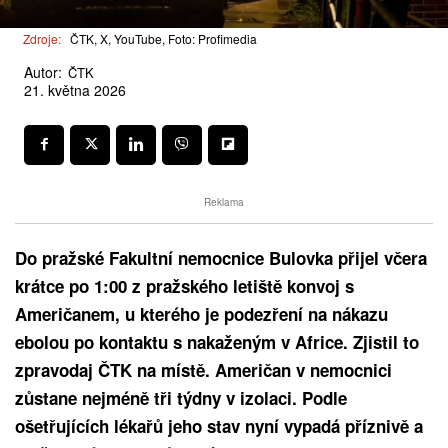
Zdroje:
ČTK, X, YouTube, Foto: Profimedia
Autor:
ČTK
21. května 2026
Reklama
Do pražské Fakultní nemocnice Bulovka přijel včera
krátce po 1:00 z pražského letiště konvoj s
Američanem, u kterého je podezření na nákazu
ebolou po kontaktu s nakaženým v Africe. Zjistil to
zpravodaj ČTK na místě. Američan v nemocnici
zůstane nejméně tři týdny v izolaci. Podle
ošetřujících lékařů jeho stav nyní vypadá příznivě a