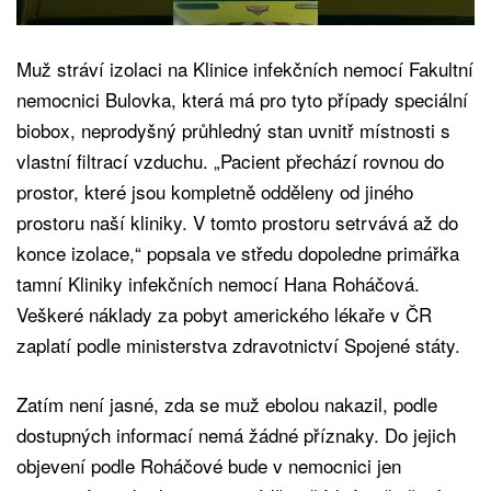
Muž stráví izolaci na Klinice infekčních nemocí Fakultní
nemocnici Bulovka, která má pro tyto případy speciální
biobox, neprodyšný průhledný stan uvnitř místnosti s
vlastní filtrací vzduchu. „Pacient přechází rovnou do
prostor, které jsou kompletně odděleny od jiného
prostoru naší kliniky. V tomto prostoru setrvává až do
konce izolace,“ popsala ve středu dopoledne primářka
tamní Kliniky infekčních nemocí Hana Roháčová.
Veškeré náklady za pobyt amerického lékaře v ČR
zaplatí podle ministerstva zdravotnictví Spojené státy.
Zatím není jasné, zda se muž ebolou nakazil, podle
dostupných informací nemá žádné příznaky. Do jejich
objevení podle Roháčové bude v nemocnici jen