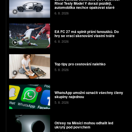
Rival Tesly Model Y dorazí později,
automobilka nechce opakovat staré
chyby
6. 8. 2026
EA FC 27 má splnit přání fanoušků. Do
hry se vrací skenování vlastní tváře
6. 8. 2026
Top tipy pro cestování nalehko
5. 8. 2026
WhatsApp umožní označit všechny členy
skupiny najednou
5. 8. 2026
Otřesy na Měsíci mohou odhalit led
ukrytý pod povrchem