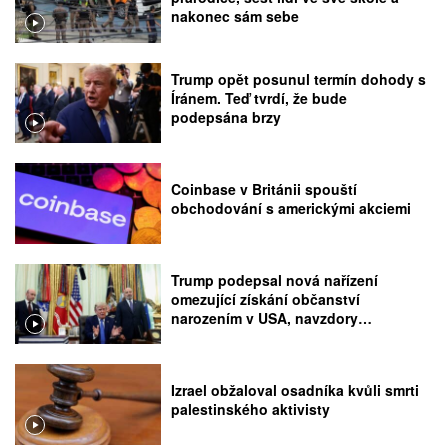
nakonec sám sebe
Trump opět posunul termín dohody s
Íránem. Teď tvrdí, že bude
podepsána brzy
Coinbase v Británii spouští
obchodování s americkými akciemi
Trump podepsal nová nařízení
omezující získání občanství
narozením v USA, navzdory
rozhodnutí Nejvyššího soudu
Izrael obžaloval osadníka kvůli smrti
palestinského aktivisty