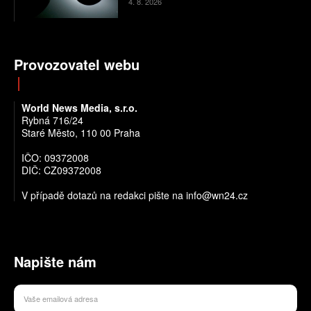
4. 8. 2026
Provozovatel webu
World News Media, s.r.o.
Rybná 716/24
Staré Město, 110 00 Praha
IČO: 09372008
DIČ: CZ09372008
V případě dotazů na redakci pište na info@wn24.cz
Napište nám