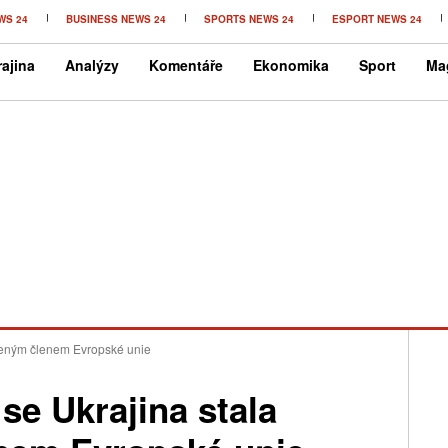
WS 24
BUSINESS NEWS 24
SPORTS NEWS 24
ESPORT NEWS 24
ajina
Analýzy
Komentáře
Ekonomika
Sport
Ma
uženým členem Evropské unie
se Ukrajina stala