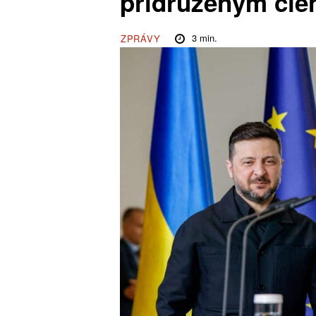
přidruženým čle
3
min.
ZPRÁVY