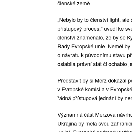
členské země.
„Nebylo by to členství light, al
přístupový proces,“ uvedl ke s
členství znamenalo, že by se K
Rady Evropské unie. Neměl by a
o návratu k původnímu stavu př
oslabila právní stát či ochablo je
Představit by si Merz dokázal p
v Evropské komisi a v Evropsk
řádná přístupová jednání by nem
Významná část Merzova návrhu 
Ukrajina by měla svou zahraničn
unijní. Evropská sedmadvacítka