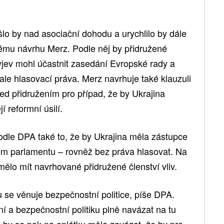
e šlo by nad asociační dohodu a urychlilo by dále
vému návrhu Merz. Podle něj by přidružené
yjev mohl účastnit zasedání Evropské rady a
le hlasovací práva. Merz navrhuje také klauzuli
ed přidružením pro případ, že by Ukrajina
jí reformní úsilí.
odle DPA také to, že by Ukrajina měla zástupce
ém parlamentu – rovněž bez práva hlasovat. Na
ělo mít navrhované přidružené členství vliv.
se věnuje bezpečnostní politice, píše DPA.
í a bezpečnostní politiku plně navázat na tu
 by se pak na oplátku měla zavázat, že by pro