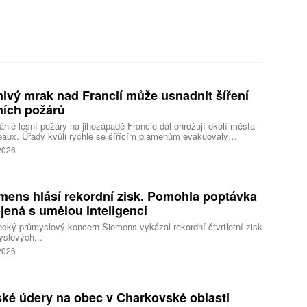
ivý mrak nad Francií může usnadnit šíření
ních požárů
hlé lesní požáry na jihozápadě Francie dál ohrožují okolí města
aux. Úřady kvůli rychle se šířícím plamenům evakuovaly
itisíce lidí a nevylučují ani další rozšiřování bezpečnostních
 2026
ení. Hasiči zároveň čelí neobvyklému jevu, který podle nich
ci výrazně komplikuje. Nad požáry se totiž vytvořily takzvané
umulonimby, tedy oblaka vznikající přímo působením intenzivního
.
mens hlásí rekordní zisk. Pomohla poptávka
jená s umělou inteligencí
ký průmyslový koncern Siemens vykázal rekordní čtvrtletní zisk
slových...
 2026
ké údery na obec v Charkovské oblasti