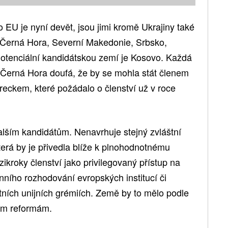
EU je nyní devět, jsou jimi kromě Ukrajiny také
 Černá Hora, Severní Makedonie, Srbsko,
otenciální kandidátskou zemí je Kosovo. Každá
d Černá Hora doufá, že by se mohla stát členem
reckem, které požádalo o členství už v roce
alším kandidátům. Nenavrhuje stejný zvláštní
 která by je přivedla blíže k plnohodnotnému
ikroky členství jako privilegovaný přístup na
enního rozhodování evropských institucí či
tních unijních grémiích. Země by to mělo podle
ným reformám.