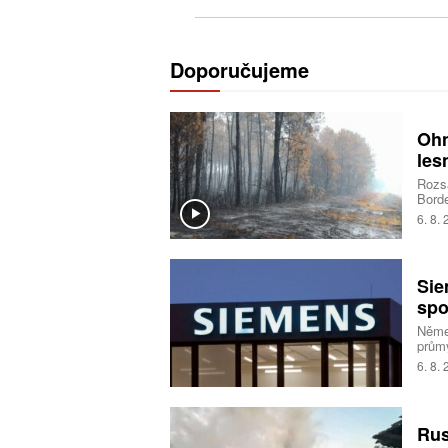
Doporučujeme
Ohn
les
Rozsá
Borde
deset
6. 8.
opatř
situa
pyrok
ohně
Sie
spo
Němec
průmy
6. 8.
Rus