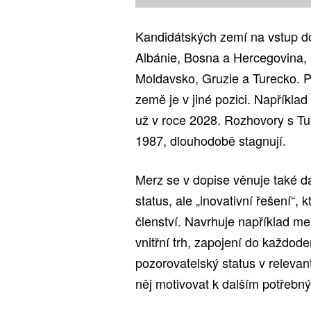
Kandidátských zemí na vstup do 
Albánie, Bosna a Hercegovina,
Moldavsko, Gruzie a Turecko. P
země je v jiné pozici. Napříkla
už v roce 2028. Rozhovory s Tu
1987, dlouhodobě stagnují.
Merz se v dopise věnuje také d
status, ale „inovativní řešení“,
členství. Navrhuje například mez
vnitřní trh, zapojení do každod
pozorovatelský status v relevan
něj motivovat k dalším potřeb