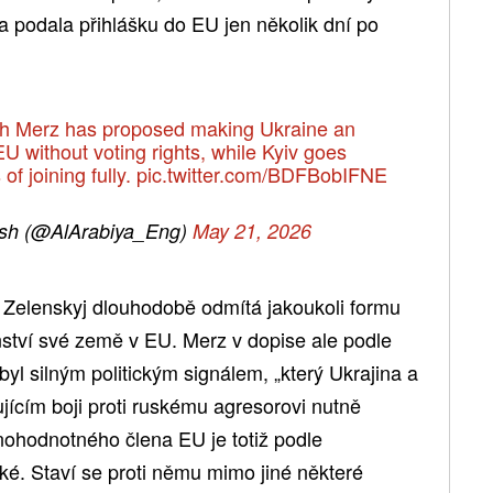
a podala přihlášku do EU jen několik dní po
ch Merz has proposed making Ukraine an
U without voting rights, while Kyiv goes
of joining fully.
pic.twitter.com/BDFBobIFNE
ish (@AlArabiya_Eng)
May 21, 2026
 Zelenskyj dlouhodobě odmítá jakoukoli formu
ství své země v EU. Merz v dopise ale podle
byl silným politickým signálem, „který Ukrajina a
jícím boji proti ruskému agresorovi nutně
plnohodnotného člena EU je totiž podle
ké. Staví se proti němu mimo jiné některé