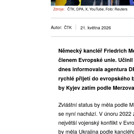
Zdroje:
ČTK, DPA, X, YouTube, Foto: Reuters
Autor:
ČTK
21. května 2026
Německý kancléř Friedrich Me
členem Evropské unie. Učinil
dnes informovala agentura DP
rychlé přijetí do evropského b
by Kyjev zatím podle Merzova
Zvláštní status by měla podle M
se nyní nachází. V únoru 2022 z
největší vojenský konflikt v Ev
by měla Ukrajina podle kancléře