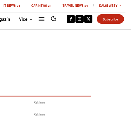
IT NEWS 24
CAR NEWS 24
TRAVEL NEWS 24
DALŠÍ WEBY
gazín
Více
Subscribe
Reklama
Reklama