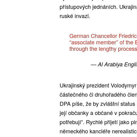
přístupových jednáních. Ukrajin
ruské invazi.
German Chancellor Friedri
“associate member” of the E
through the lengthy process 
— Al Arabiya Engl
Ukrajinský prezident Volodymyr
částečného či druhořadého člen
DPA píše, že by zvláštní status 
její občanky a občané v pokraču
potřebují“. Rychlé přijetí jako 
německého kancléře nerealistic