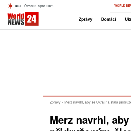
C
WORLD NE
33.5
Čtvrtek 6. srpna 2026
Czech
Zprávy
Domácí
Ukr
Zprávy
Merz navrhl, aby se Ukrajina stala přidr
Merz navrhl, aby 