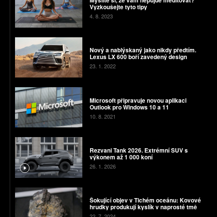
Vyzkoušejte tyto tipy
4. 8. 2023
Nový a nablýskaný jako nikdy předtím.
Lexus LX 600 boří zavedený design
23. 1. 2022
Microsoft připravuje novou aplikaci
Outlook pro Windows 10 a 11
10. 8. 2021
Rezvani Tank 2026. Extrémní SUV s
výkonem až 1 000 koní
26. 1. 2026
Šokující objev v Tichém oceánu: Kovové
hrudky produkují kyslík v naprosté tmě
22. 7. 2024