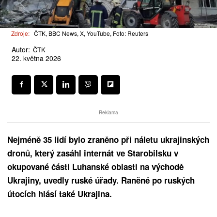
Zdroje:
ČTK, BBC News, X, YouTube, Foto: Reuters
Autor:
ČTK
22. května 2026
Reklama
Nejméně 35 lidí bylo zraněno při náletu ukrajinských
dronů, který zasáhl internát ve Starobilsku v
okupované části Luhanské oblasti na východě
Ukrajiny, uvedly ruské úřady. Raněné po ruských
útocích hlásí také Ukrajina.