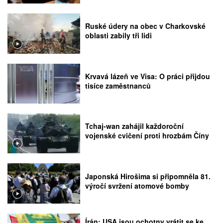
Ruské údery na obec v Charkovské
oblasti zabily tři lidi
Krvavá lázeň ve Visa: O práci přijdou
tisíce zaměstnanců
Tchaj-wan zahájil každoroční
vojenské cvičení proti hrozbám Číny
Japonská Hirošima si připomněla 81.
výročí svržení atomové bomby
Írán: USA jsou ochotny vrátit se ke