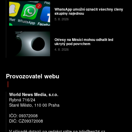
WhatsApp umožní označit všechny členy
skupiny najednou
5. 8. 2026
Otřesy na Měsíci mohou odhalit led
ukrytý pod povrchem
4. 8. 2026
Provozovatel webu
World News Media, s.r.o.
Rybná 716/24
Staré Město, 110 00 Praha
IČO: 09372008
DIČ: CZ09372008
V případě dotazů na redakci pište na info@wn24.cz