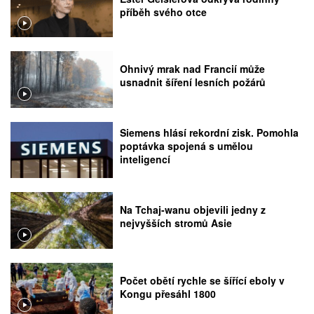
příběh svého otce
Ohnivý mrak nad Francií může
usnadnit šíření lesních požárů
Siemens hlásí rekordní zisk. Pomohla
poptávka spojená s umělou
inteligencí
Na Tchaj-wanu objevili jedny z
nejvyšších stromů Asie
Počet obětí rychle se šířící eboly v
Kongu přesáhl 1800