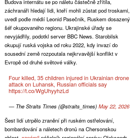
Budova internátu se po náletu částečně zřítila,
záchranáři hledají lidi, kteří mohli zůstat pod troskami,
uvedl podle médií Leonid Pasečnik, Ruskem dosazený
šéf okupovaného regionu. Ukrajinské úřady se
nevyjádřily, podotkl server BBC News. Starobilsk
okupují ruská vojska od roku 2022, kdy invazí do
sousední země rozpoutala nejkrvavější konflikt v
Evropě od druhé světové války.
Four killed, 35 children injured in Ukrainian drone
attack on Luhansk, Russian officials say
https://t.co/WgUhyyhzLd
— The Straits Times (@straits_times)
May 22, 2026
Šest lidí utrpělo zranění při ruském ostřelování,
bombardování a náletech dronů na Chersonskou
oblast,
oznámil
náčelník regionální správy Oleksandr