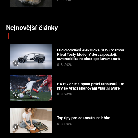
Nejnovější články
Lucid odkládá elektrické SUV Cosmos.
Rival Tesly Model Y dorazí později,
automobilka nechce opakovat staré
chyby
6. 8. 2026
EA FC 27 má splnit přání fanoušků. Do
hry se vrací skenování vlastní tváře
6. 8. 2026
Top tipy pro cestování nalehko
5. 8. 2026