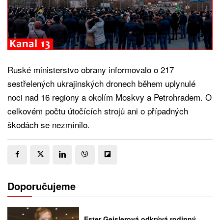
Ruské ministerstvo obrany informovalo o 217
sestřelených ukrajinských dronech během uplynulé
noci nad 16 regiony a okolím Moskvy a Petrohradem. O
celkovém počtu útočících strojů ani o případných
škodách se nezmínilo.
Doporučujeme
Ester Geislerová odkrývá rodinný