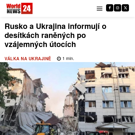
Rusko a Ukrajina informují o
desítkách raněných po
vzájemných útocích
1
min.
VÁLKA NA UKRAJINĚ