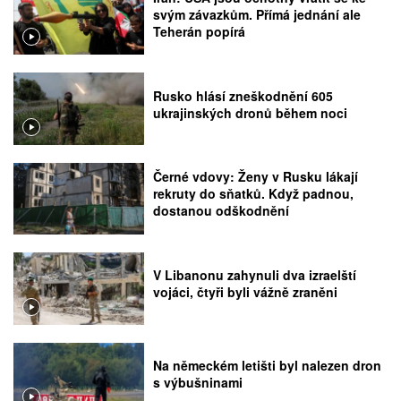
svým závazkům. Přímá jednání ale
Teherán popírá
Rusko hlásí zneškodnění 605
ukrajinských dronů během noci
Černé vdovy: Ženy v Rusku lákají
rekruty do sňatků. Když padnou,
dostanou odškodnění
V Libanonu zahynuli dva izraelští
vojáci, čtyři byli vážně zraněni
Na německém letišti byl nalezen dron
s výbušninami