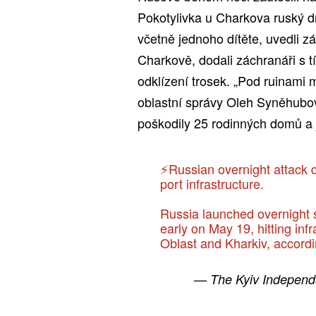
Pokotylivka u Charkova ruský dron
včetně jednoho dítěte, uvedli zác
Charkově, dodali záchranáři s tí
odklízení trosek. „Pod ruinami 
oblastní správy Oleh Syněhubo
poškodily 25 rodinných domů a
⚡️Russian overnight attack 
port infrastructure.
Russia launched overnight 
early on May 19, hitting inf
Oblast and Kharkiv, accordi
— The Kyiv Independ