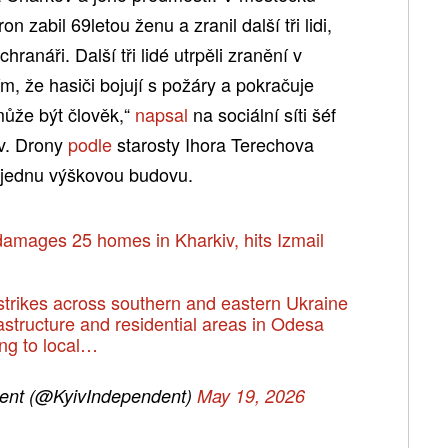
 zabil 69letou ženu a zranil další tři lidi,
hranáři. Další tři lidé utrpěli zranění v
m, že hasiči bojují s požáry a pokračuje
může být člověk,“
napsal
na sociální síti šéf
v. Drony
podle
starosty Ihora Terechova
 jednu výškovou budovu.
damages 25 homes in Kharkiv, hits Izmail
strikes across southern and eastern Ukraine
rastructure and residential areas in Odesa
ng to local…
ent (@KyivIndependent)
May 19, 2026