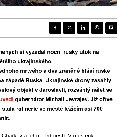
něných si vyžádal noční ruský útok na
ětšího ukrajinského
ednoho mrtvého a dva zraněné hlásí ruské
na západě Ruska. Ukrajinské drony zasáhly
lový objekt v Jaroslavli, rozsáhlý nálet se
uvedl
gubernátor Michail Jevrajev. Již dříve
stala rafinerie ve městě ležícím asi 700
nic.
a Charkov a jeho předměstí. V městečku