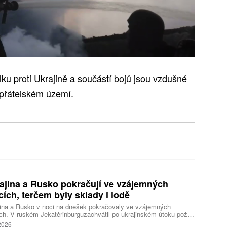
u proti Ukrajině a součástí bojů jsou vzdušné
epřátelském území.
ajina a Rusko pokračují ve vzájemných
cích, terčem byly sklady i lodě
ina a Rusko v noci na dnešek pokračovaly ve vzájemných
ch. V ruském Jekatěrinburguzachvátil po ukrajinském útoku požár
tické centrum ruského internetového prodejce Wildberries.
 2026