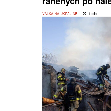
raněných po nál
1
min.
VÁLKA NA UKRAJINĚ