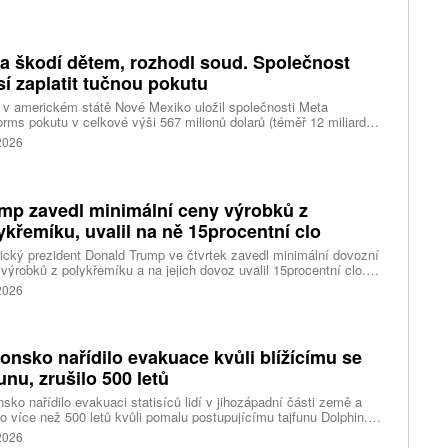
čnost o tom informovala bez podrobností na síti Telegram.
k ruské dronové útoky podle ukrajinských úřadů způsobily požár
ělských skladů v obci Balaklija v Charkovské oblasti na východě
iny, napsal Reuters.
a škodí dětem, rozhodl soud. Společnost
í zaplatit tučnou pokutu
v americkém státě Nové Mexiko uložil společnosti Meta
orms pokutu v celkové výši 567 milionů dolarů (téměř 12 miliard
) za újmu, kterou její platformy Facebook a Instagram působí
 2026
ým lidem. Firma musí změnit způsob ověřování věku.
mp zavedl minimální ceny výrobků z
ykřemíku, uvalil na ně 15procentní clo
cký prezident Donald Trump ve čtvrtek zavedl minimální dovozní
výrobků z polykřemíku a na jejich dovoz uvalil 15procentní clo.
řemík se používá při výrobě polovodičů a je hlavní složkou
 2026
oltaických panelů, jeho největším světovým producentem je Čína.
 chce opatřeními podpořit domácí dodavatelské řetězce pro
u čipů a solárních panelů, a posílit tak pozici Spojených států v
ření s Čínou v oblasti umělé inteligence (AI) a energetiky, uvedla
onsko nařídilo evakuace kvůli blížícímu se
ura Reuters.
funu, zrušilo 500 letů
sko nařídilo evakuaci statisíců lidí v jihozápadní části země a
lo více než 500 letů kvůli pomalu postupujícímu tajfunu Dolphin.
 meteorologů přinese tajfun do oblasti silný vítr, prudký déšť a
 2026
é vlny, píše agentura Reuters. Dolphin je tajfunem první, tedy