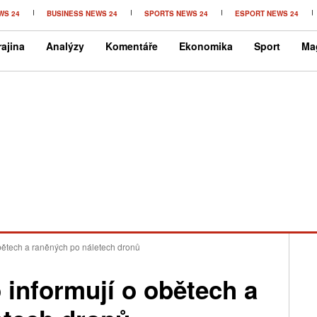
WS 24
BUSINESS NEWS 24
SPORTS NEWS 24
ESPORT NEWS 24
ajina
Analýzy
Komentáře
Ekonomika
Sport
Ma
obětech a raněných po náletech dronů
 informují o obětech a