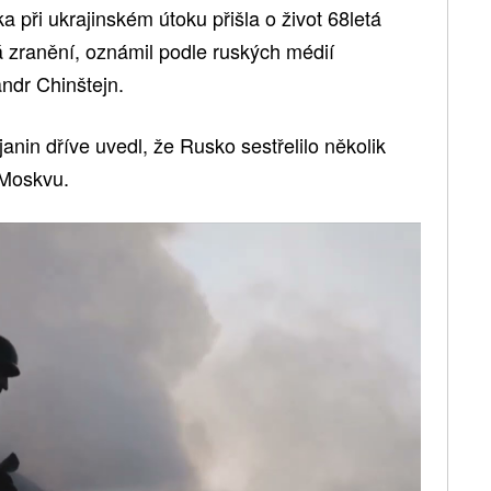
při ukrajinském útoku přišla o život 68letá
ká zranění, oznámil podle ruských médií
ndr Chinštejn.
nin dříve uvedl, že Rusko sestřelilo několik
 Moskvu.