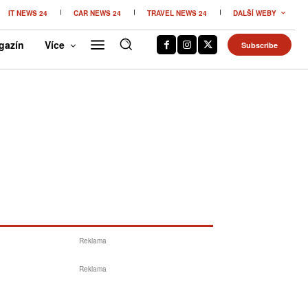
IT NEWS 24
CAR NEWS 24
TRAVEL NEWS 24
DALŠÍ WEBY
gazín
Více
Subscribe
Reklama
Reklama