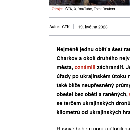
Zdroje:
ČTK, X, YouTube, Foto: Reuters
Autor:
ČTK
19. května 2026
Nejméně jednu oběť a šest ra
Charkov a okolí druhého nejv
města,
oznámili
záchranáři. J
úřady po ukrajinském útoku 
také blíže neupřesněný průmys
obešel bez obětí a raněných,
se terčem ukrajinských dronů 
kilometrů od ukrajinských hra
Rusové během noci zaútočili n