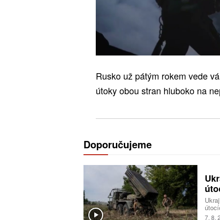
Rusko už pátým rokem vede válk
útoky obou stran hluboko na n
Doporučujeme
Ukr
úto
Ukraj
útocí
logis
7. 8.