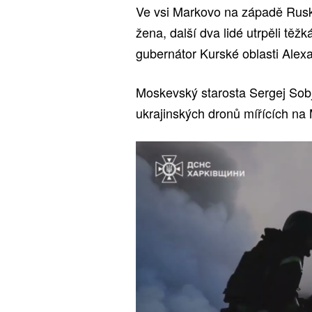
Ve vsi Markovo na západě Ruska 
žena, další dva lidé utrpěli těž
gubernátor Kurské oblasti Alexa
Moskevský starosta Sergej Sobja
ukrajinských dronů mířících na