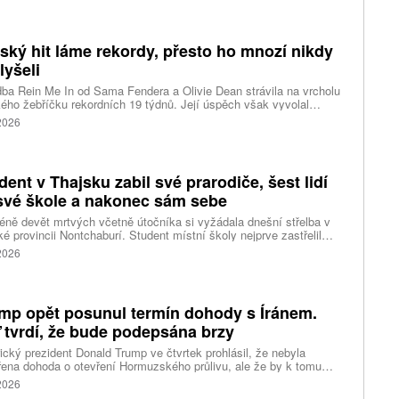
abší kategorie s maximální rychlostí větru 144 kilometrů v hodině
árazy dosahujícími téměř 200 kilometrů v hodině. Blíží se k
ci ostrovů mezi oblasti Kjúšú a prefekturou Okinawa, uvedla
tský hit láme rekordy, přesto ho mnozí nikdy
ská meteorologická agentura (JMA).
lyšeli
ba Rein Me In od Sama Fendera a Olivie Dean strávila na vrcholu
kého žebříčku rekordních 19 týdnů. Její úspěch však vyvolal
anou reakci. Řada lidí tvrdí, že píseň nikdy neslyšela. Hudební
 2026
se totiž rozdělil do menších skupin, které poslouchají úplně jiné
dent v Thajsku zabil své prarodiče, šest lidí
své škole a nakonec sám sebe
ně devět mrtvých včetně útočníka si vyžádala dnešní střelba v
ké provincii Nontchaburí. Student místní školy nejprve zastřelil
lí svého dědečka oba prarodiče a pak se vydal do školy, kde zabil
 2026
čitele a tři žáky, dalších 15 lidí zranil a nakonec spáchal
raždu. Jeho motiv zatím není znám, informovaly tiskové
ury s odvoláním na thajskou policii a úřady.
mp opět posunul termín dohody s Íránem.
 tvrdí, že bude podepsána brzy
cký prezident Donald Trump ve čtvrtek prohlásil, že nebyla
ena dohoda o otevření Hormuzského průlivu, ale že by k tomu
 dojít brzy. Írán je mezitím nadosah dohody o tranzitu v úžině
 2026
ánem, která může pro Trumpa představovat problém.