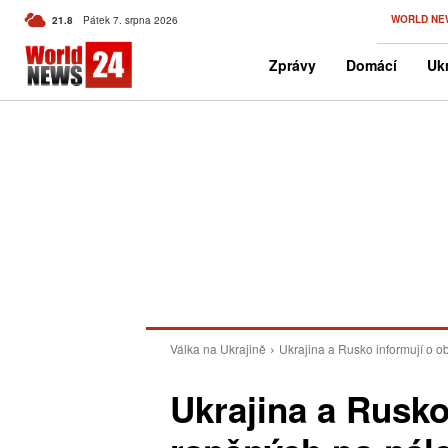
C
WORLD NE
21.8
Pátek 7. srpna 2026
Czech
Zprávy
Domácí
Ukr
Válka na Ukrajině
Ukrajina a Rusko informují o 
Ukrajina a Rusko