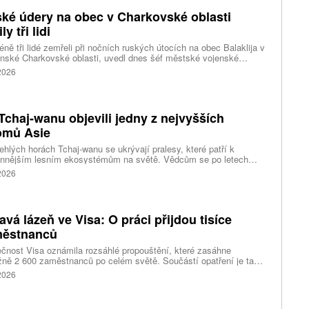
ké údery na obec v Charkovské oblasti
ly tři lidi
ně tři lidé zemřeli při nočních ruských útocích na obec Balaklija v
inské Charkovské oblasti, uvedl dnes šéf městské vojenské
y Vitalij Karabanov. Ukrajinské letectvo ráno oznámilo, že Rusko
 2026
i útočilo na Ukrajinu čtyřmi střelami a 101 bezpilotními letouny,
mž obrana zneškodnila 66 dronů. Informuje také o zásazích 18
 neupřesněných míst 29 ruskými drony a jednou střelou.
Tchaj-wanu objevili jedny z nejvyšších
omů Asie
ehlých horách Tchaj-wanu se ukrývají pralesy, které patří k
ennějším lesním ekosystémům na světě. Vědcům se po letech
ného pátrání podařilo objevit jedli tchajwanskou vysokou 84,1
 2026
, která je dnes považována za nejvyšší známý strom ve
dní Asii. Výzkum zároveň odhalil rozsáhlé porosty obřích stromů
ořádnou schopností ukládat uhlík.
avá lázeň ve Visa: O práci přijdou tisíce
ěstnanců
čnost Visa oznámila rozsáhlé propouštění, které zasáhne
ižně 2 600 zaměstnanců po celém světě. Součástí opatření je také
ní 320 pracovních míst v kalifornském Foster City, kde firma
 2026
ozuje významné technologické centrum. Vyplývá to z dokumentů
ožených úřadům státu Kalifornie.