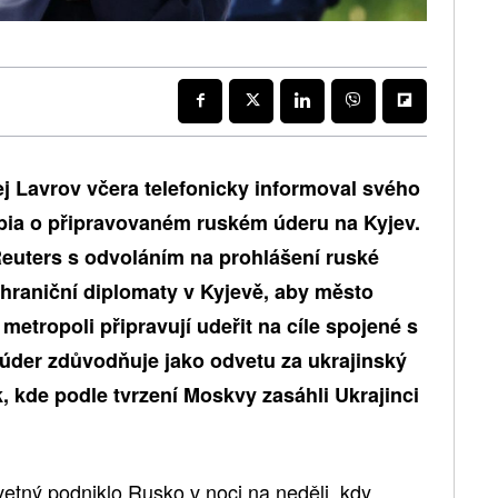
ej Lavrov včera telefonicky informoval svého
ia o připravovaném ruském úderu na Kyjev.
euters s odvoláním na prohlášení ruské
hraniční diplomaty v Kyjevě, aby město
v metropoli připravují udeřit na cíle spojené s
úder zdůvodňuje jako odvetu za ukrajinský
, kde podle tvrzení Moskvy zasáhli Ukrajinci
etný podniklo Rusko v noci na neděli, kdy