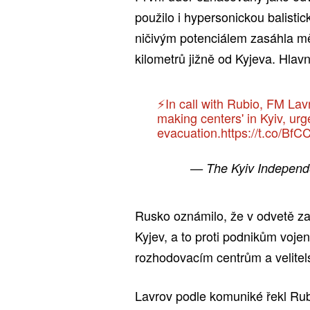
použilo i hypersonickou balisti
ničivým potenciálem zasáhla měs
kilometrů jižně od Kyjeva. Hlav
⚡️In call with Rubio, FM La
making centers' in Kyiv, u
evacuation.
https://t.co/B
— The Kyiv Independ
Rusko oznámilo, že v odvetě za 
Kyjev, a to proti podnikům voj
rozhodovacím centrům a velitel
Lavrov podle komuniké řekl Rubi