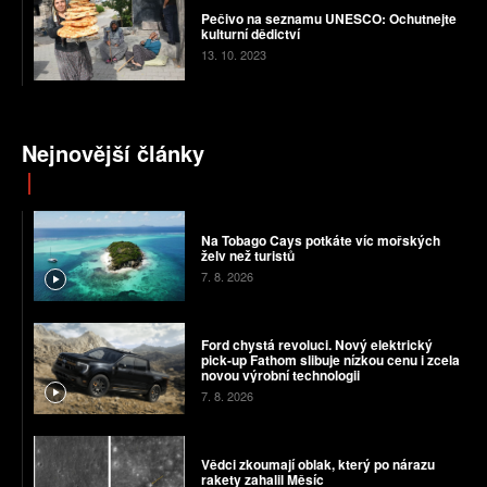
Pečivo na seznamu UNESCO: Ochutnejte
kulturní dědictví
13. 10. 2023
Nejnovější články
Na Tobago Cays potkáte víc mořských
želv než turistů
7. 8. 2026
Ford chystá revoluci. Nový elektrický
pick-up Fathom slibuje nízkou cenu i zcela
novou výrobní technologii
7. 8. 2026
Vědci zkoumají oblak, který po nárazu
rakety zahalil Měsíc