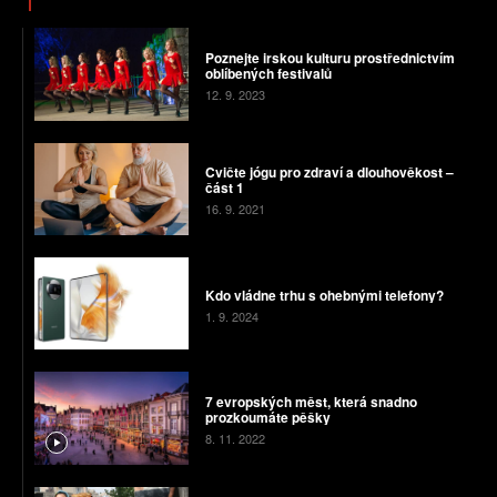
Poznejte irskou kulturu prostřednictvím
oblíbených festivalů
12. 9. 2023
Cvičte jógu pro zdraví a dlouhověkost –
část 1
16. 9. 2021
Kdo vládne trhu s ohebnými telefony?
1. 9. 2024
7 evropských měst, která snadno
prozkoumáte pěšky
8. 11. 2022