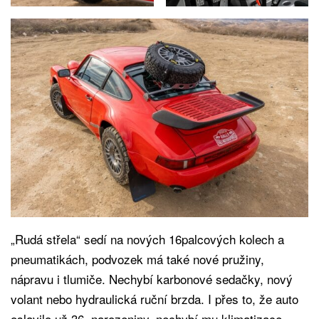
„Rudá střela“ sedí na nových 16palcových kolech a
pneumatikách, podvozek má také nové pružiny,
nápravu i tlumiče. Nechybí karbonové sedačky, nový
volant nebo hydraulická ruční brzda. I přes to, že auto
oslavilo už 36. narozeniny, nechybí mu klimatizace,