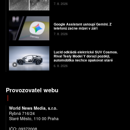
7. 8. 2026
Google Assistant ustoupí Gemini. Z
telefonů začne mizet v září
7. 8. 2026
Lucid odkládá elektrické SUV Cosmos.
Rival Tesly Model Y dorazí později,
automobilka nechce opakovat staré
chyby
6. 8. 2026
Provozovatel webu
World News Media, s.r.o.
Rybná 716/24
Staré Město, 110 00 Praha
IČO: 09372008