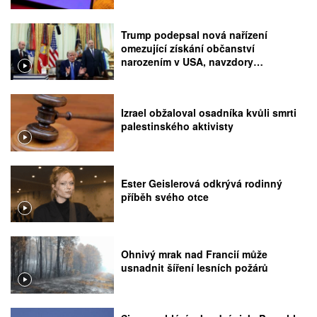
Trump podepsal nová nařízení
omezující získání občanství
narozením v USA, navzdory
rozhodnutí Nejvyššího soudu
Izrael obžaloval osadníka kvůli smrti
palestinského aktivisty
Ester Geislerová odkrývá rodinný
příběh svého otce
Ohnivý mrak nad Francií může
usnadnit šíření lesních požárů