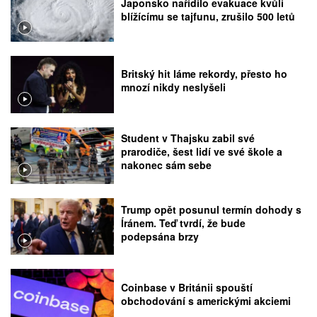
Japonsko nařídilo evakuace kvůli
blížícímu se tajfunu, zrušilo 500 letů
Britský hit láme rekordy, přesto ho
mnozí nikdy neslyšeli
Student v Thajsku zabil své
prarodiče, šest lidí ve své škole a
nakonec sám sebe
Trump opět posunul termín dohody s
Íránem. Teď tvrdí, že bude
podepsána brzy
Coinbase v Británii spouští
obchodování s americkými akciemi