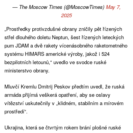
— The Moscow Times (@MoscowTimes)
May 7,
2025
„Prostředky protivzdušné obrany zničily pět řízených
střel dlouhého doletu Neptun, šest řízených leteckých
pum JDAM a dvě rakety vícenásobného raketometného
systému HIMARS americké výroby, jakož i 524
bezpilotních letounů,“ uvedlo ve svodce ruské
ministerstvo obrany.
Mluvčí Kremlu Dmitrij Peskov předtím uvedl, že ruská
armáda přijímá veškerá opatření, aby se oslavy
vítězství uskutečnily v „klidném, stabilním a mírovém
prostředí“.
Ukrajina, která se čtvrtým rokem brání plošné ruské