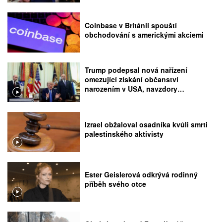
Coinbase v Británii spouští
obchodování s americkými akciemi
Trump podepsal nová nařízení
omezující získání občanství
narozením v USA, navzdory
rozhodnutí Nejvyššího soudu
Izrael obžaloval osadníka kvůli smrti
palestinského aktivisty
Ester Geislerová odkrývá rodinný
příběh svého otce