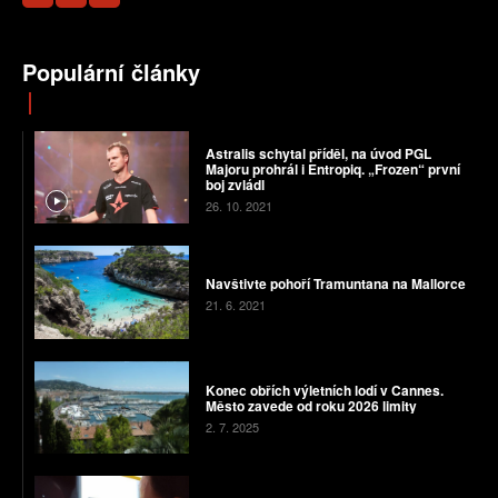
Populární články
Astralis schytal příděl, na úvod PGL
Majoru prohrál i Entropiq. „Frozen“ první
boj zvládl
26. 10. 2021
Navštivte pohoří Tramuntana na Mallorce
21. 6. 2021
Konec obřích výletních lodí v Cannes.
Město zavede od roku 2026 limity
2. 7. 2025