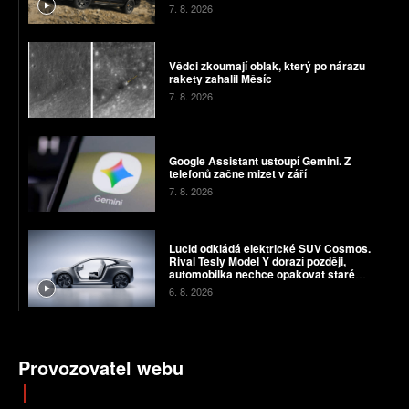
7. 8. 2026
Vědci zkoumají oblak, který po nárazu
rakety zahalil Měsíc
7. 8. 2026
Google Assistant ustoupí Gemini. Z
telefonů začne mizet v září
7. 8. 2026
Lucid odkládá elektrické SUV Cosmos.
Rival Tesly Model Y dorazí později,
automobilka nechce opakovat staré
chyby
6. 8. 2026
Provozovatel webu