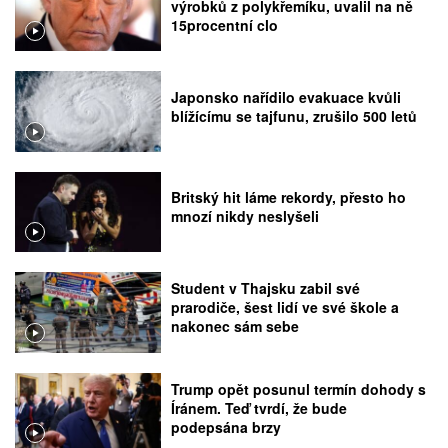
výrobků z polykřemíku, uvalil na ně
15procentní clo
Japonsko nařídilo evakuace kvůli
blížícímu se tajfunu, zrušilo 500 letů
Britský hit láme rekordy, přesto ho
mnozí nikdy neslyšeli
Student v Thajsku zabil své
prarodiče, šest lidí ve své škole a
nakonec sám sebe
Trump opět posunul termín dohody s
Íránem. Teď tvrdí, že bude
podepsána brzy