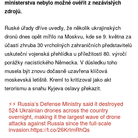
ministerstva nebylo možné ověřit z nezávislých
zdrojů.
Ruské úřady dříve uvedly, že několik ukrajinských
dronů dnes opět mířilo na Moskvu, kde se 9. května za
účasti zhruba 30 vrcholných zahraničních představitelů
uskuteční vojenská přehlídka u příležitosti 80. výročí
porážky nacistického Německa. V důsledku toho
musela být znovu dočasně uzavřena klíčová
moskevská letiště. Kreml to kritizoval jako akt
terorismu a snahu Kyjeva oslavy překazit.
⚡️⚡️ Russia’s Defense Ministry said it destroyed
524 Ukrainian drones across the country
overnight, making it the largest wave of drone
attacks against Russia since the full-scale
invasion.
https://t.co/26KrImRhQs