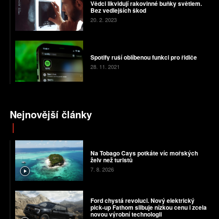
Vědci likvidují rakovinné buňky světlem.
Bez vedlejších škod
20. 2. 2023
Spotify ruší oblíbenou funkci pro řidiče
28. 11. 2021
Nejnovější články
Na Tobago Cays potkáte víc mořských
želv než turistů
7. 8. 2026
Ford chystá revoluci. Nový elektrický
pick-up Fathom slibuje nízkou cenu i zcela
novou výrobní technologii