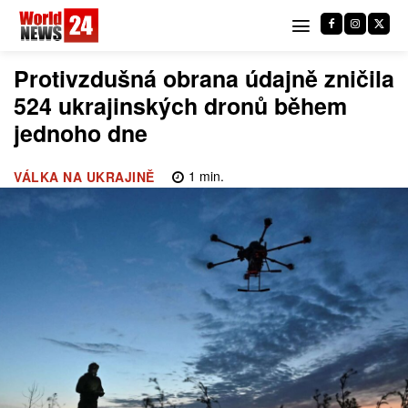
Protivzdušná obrana údajně zničila
524 ukrajinských dronů během
jednoho dne
1
min.
VÁLKA NA UKRAJINĚ