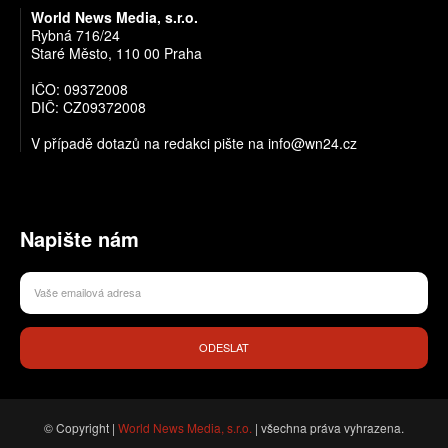
World News Media, s.r.o.
Rybná 716/24
Staré Město, 110 00 Praha
IČO: 09372008
DIČ: CZ09372008
V případě dotazů na redakci pište na info@wn24.cz
Napište nám
ODESLAT
© Copyright |
World News Media, s.r.o.
| všechna práva vyhrazena.