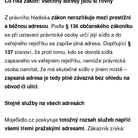
Co říká zákon: všechny adresy jsou si rovny
Z právního hlediska
zákon nerozlišuje mezi prestižní
. Podle
a běžnou adresou
§ 136 občanského zákoníku
se při ustavení právnické osoby určí její sídlo a do
veřejného rejstříku se zapíše plná adresa. Doplňující
§
stanoví, že proti tomu, kdo se dovolá sídla
137
zapsaného ve veřejném rejstříku, nemůže právnická
osoba namítat, že má skutečné sídlo v jiném místě –
zapsaná adresa je tedy plně závazná bez ohledu na
.
obvod či ulici
Stejné služby na všech adresách
MojeSidlo.cz poskytuje
totožný rozsah služeb napříč
. Zákazník získá:
všemi třemi pražskými adresami