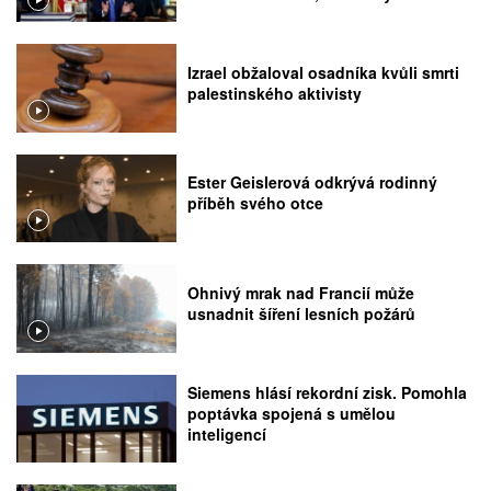
rozhodnutí Nejvyššího soudu
Izrael obžaloval osadníka kvůli smrti
palestinského aktivisty
Ester Geislerová odkrývá rodinný
příběh svého otce
Ohnivý mrak nad Francií může
usnadnit šíření lesních požárů
Siemens hlásí rekordní zisk. Pomohla
poptávka spojená s umělou
inteligencí