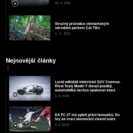
25. 4. 2022
Stručný průvodce vietnamským
národním parkem Cát Tiên
4. 11. 2021
Nejnovější články
Lucid odkládá elektrické SUV Cosmos.
Rival Tesly Model Y dorazí později,
automobilka nechce opakovat staré
chyby
6. 8. 2026
EA FC 27 má splnit přání fanoušků. Do
hry se vrací skenování vlastní tváře
6. 8. 2026