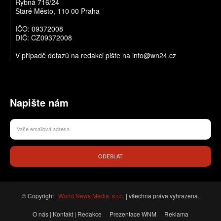
Rybná 716/24
Staré Město, 110 00 Praha
IČO: 09372008
DIČ: CZ09372008
V případě dotazů na redakci pište na info@wn24.cz
Napište nám
ODESLAT
© Copyright |
World News Media, s.r.o.
| všechna práva vyhrazena.
O nás | Kontakt | Redakce
Prezentace WNM
Reklama