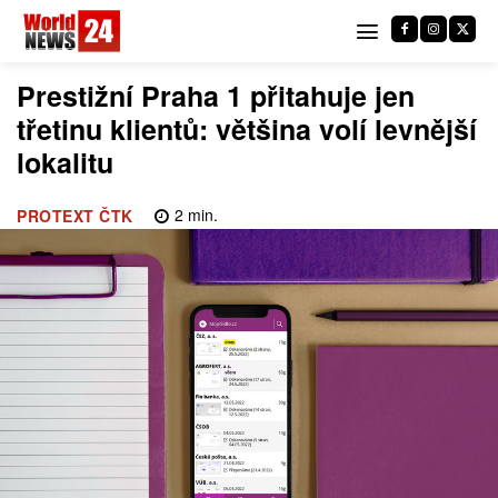
Prestižní Praha 1 přitahuje jen
třetinu klientů: většina volí levnější
lokalitu
2
min.
PROTEXT ČTK