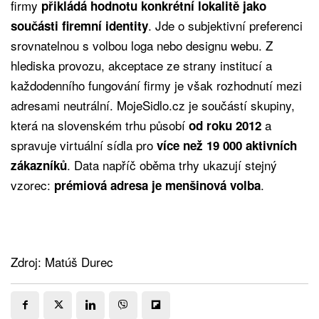
firmy
přikládá hodnotu konkrétní lokalitě jako
. Jde o subjektivní preferenci
součásti firemní identity
srovnatelnou s volbou loga nebo designu webu. Z
hlediska provozu, akceptace ze strany institucí a
každodenního fungování firmy je však rozhodnutí mezi
adresami neutrální. MojeSidlo.cz je součástí skupiny,
která na slovenském trhu působí
a
od roku 2012
spravuje virtuální sídla pro
více než 19 000 aktivních
. Data napříč oběma trhy ukazují stejný
zákazníků
vzorec:
.
prémiová adresa je menšinová volba
Zdroj: Matúš Durec