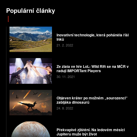
Populární články
Inovativní technologie, která poháněla říši
Inků
21. 2. 2022
Ze zlata ve hře LoL: Wild Rift se na MČR v
radují IMPORTant Players
30. 11. 2021
Objeven kráter po možném „sourozenci“
zabijáka dinosaurů
24. 8. 2022
Překvapivé zjištění. Na ledovém měsíci
Jupiteru muže být život