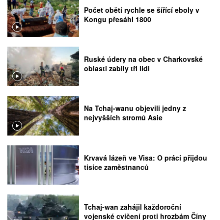
Počet obětí rychle se šířící eboly v
Kongu přesáhl 1800
Ruské údery na obec v Charkovské
oblasti zabily tři lidi
Na Tchaj-wanu objevili jedny z
nejvyšších stromů Asie
Krvavá lázeň ve Visa: O práci přijdou
tisíce zaměstnanců
Tchaj-wan zahájil každoroční
vojenské cvičení proti hrozbám Číny