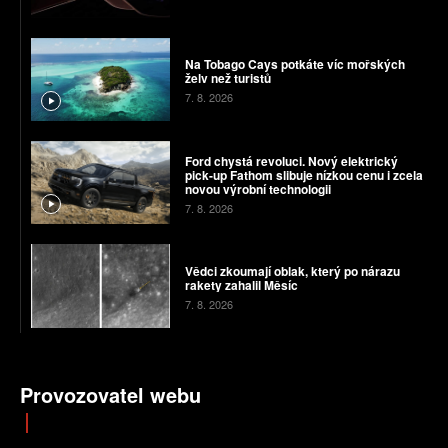
Na Tobago Cays potkáte víc mořských
želv než turistů
7. 8. 2026
Ford chystá revoluci. Nový elektrický
pick-up Fathom slibuje nízkou cenu i zcela
novou výrobní technologii
7. 8. 2026
Vědci zkoumají oblak, který po nárazu
rakety zahalil Měsíc
7. 8. 2026
Provozovatel webu