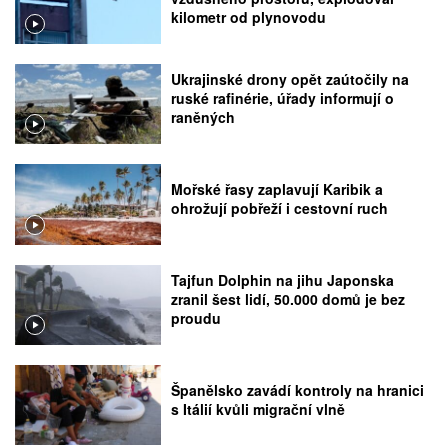
kilometr od plynovodu
Ukrajinské drony opět zaútočily na
ruské rafinérie, úřady informují o
raněných
Mořské řasy zaplavují Karibik a
ohrožují pobřeží i cestovní ruch
Tajfun Dolphin na jihu Japonska
zranil šest lidí, 50.000 domů je bez
proudu
Španělsko zavádí kontroly na hranici
s Itálií kvůli migrační vlně