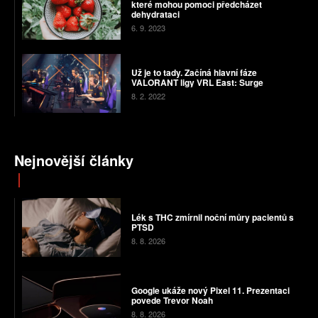
které mohou pomoci předcházet
dehydrataci
6. 9. 2023
Už je to tady. Začíná hlavní fáze
VALORANT ligy VRL East: Surge
8. 2. 2022
Nejnovější články
Lék s THC zmírnil noční můry pacientů s
PTSD
8. 8. 2026
Google ukáže nový Pixel 11. Prezentaci
povede Trevor Noah
8. 8. 2026