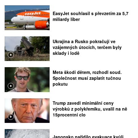
EasyJet souhlasil s převzetím za 5,7
miliardy liber
Ukrajina a Rusko pokračují ve
vzájemných útocích, terčem byly
sklady i lodě
Meta škodí dětem, rozhodl soud.
Společnost musí zaplatit tučnou
pokutu
Trump zavedl minimální ceny
výrobků z polykřemíku, uvalil na ně
15procentní clo
Japonsko nařídilo evakuace kvůli