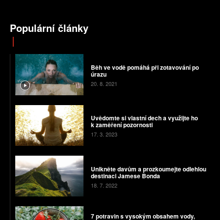
Populární články
Běh ve vodě pomáhá při zotavování po
úrazu
20. 8. 2021
Uvědomte si vlastní dech a využijte ho
k zaměření pozornosti
17. 3. 2023
Unikněte davům a ​​prozkoumejte odlehlou
destinaci Jamese Bonda
18. 7. 2022
7 potravin s vysokým obsahem vody,