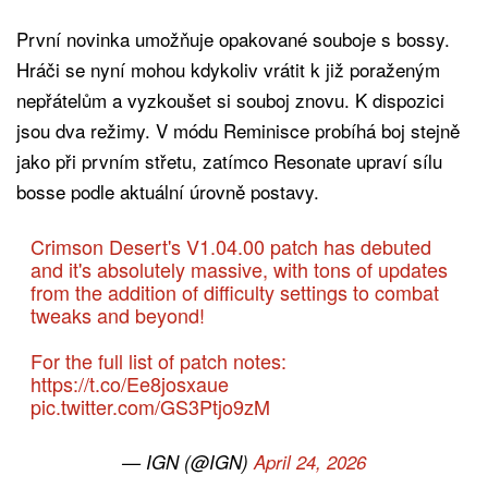
První novinka umožňuje opakované souboje s bossy.
Hráči se nyní mohou kdykoliv vrátit k již poraženým
nepřátelům a vyzkoušet si souboj znovu. K dispozici
jsou dva režimy. V módu Reminisce probíhá boj stejně
jako při prvním střetu, zatímco Resonate upraví sílu
bosse podle aktuální úrovně postavy.
Crimson Desert's V1.04.00 patch has debuted
and it's absolutely massive, with tons of updates
from the addition of difficulty settings to combat
tweaks and beyond!
For the full list of patch notes:
https://t.co/Ee8josxaue
pic.twitter.com/GS3Ptjo9zM
— IGN (@IGN)
April 24, 2026