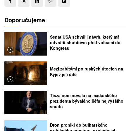
Doporučujeme
Senát USA schválil návrh, který má
odvrátit shutdown před volbami do
Kongresu
Mezi zabitými po ruských útocích na
Kyjev je i dítě
Tisza nominovala na maďarského
prezidenta bývalého šéfa nejvyššího
soudu
Dron pronikl do bulharského
vzdušného prostoru, explodoval