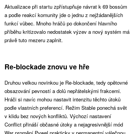
Aktualizace při startu zpřístupňuje návrat k 69 bossům
a podle reakcí komunity jde o jednu z nejžádanějších
funkcí vůbec. Mnoho hráčů po dokončení hlavního
příběhu kritizovalo nedostatek výzev a nový systém má
právě tuto mezeru zaplnit.
Re-blockade znovu ve hře
Druhou velkou novinkou je Re-blockade, tedy opětovné
obsazování pevností a dolů nepřátelskými frakcemi.
Hráči si navíc mohou nastavit intenzitu těchto útoků
podle vlastních preferencí. Režim Stable ponechá svět
v klidu bez nových konfliktů. Výchozí nastavení
Conflict přináší občasné útoky a nejagresivnější mód
War promění Pywel prakticky v permanentní válečnou