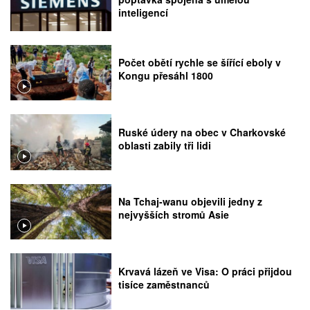
inteligencí
Počet obětí rychle se šířící eboly v
Kongu přesáhl 1800
Ruské údery na obec v Charkovské
oblasti zabily tři lidi
Na Tchaj-wanu objevili jedny z
nejvyšších stromů Asie
Krvavá lázeň ve Visa: O práci přijdou
tisíce zaměstnanců