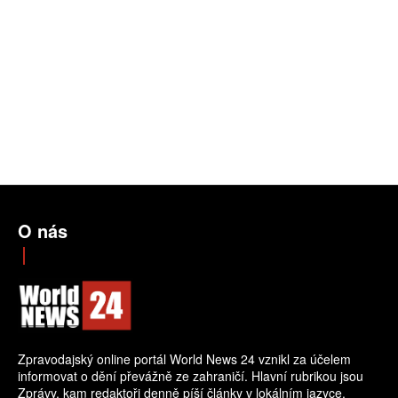
O nás
Zpravodajský online portál World News 24 vznikl za účelem
informovat o dění převážně ze zahraničí. Hlavní rubrikou jsou
Zprávy, kam redaktoři denně píší články v lokálním jazyce.