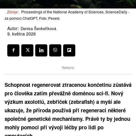
Zdroje:
Proceedings of the National Academy of Sciences, ScienceDaily -
za pomoci ChatGPT, Foto: Pexels
Autor:
Denisa Šenkeříková
9. května 2026
Reklama
Schopnost regenerovat ztracenou končetinu zůstává
pro člověka zatím převážně doménou sci-fi. Nový
výzkum axolotlů, zebřiček (zebrafish)
a myší ale
ukazuje, že příroda používá při regeneraci některé
společné genetické mechanismy. Právě ty by jednou
mohly pomoci při vývoji léčby pro lidi po
amputacích.