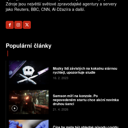
Zdroje jsou největší světové zpravodajské agentury a servery
jako Reuters, BBC, CNN, Al-Džazíra a další.
Populární články
Mozky lidí závislých na kokainu stárnou
rychleji, upozorňuje studie
16. 2. 2023
Samson míří na konzole. Po
nepovedeném startu chce akční novinka
druhou šanci
21. 4. 2026
Čína by měla být ohledně původu covidu