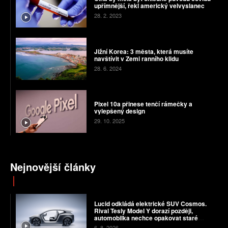
upřímnější, řekl americký velvyslanec
28. 2. 2023
Jižní Korea: 3 města, která musíte
navštívit v Zemi ranního klidu
28. 6. 2024
Pixel 10a přinese tenčí rámečky a
vylepšený design
29. 10. 2025
Nejnovější články
Lucid odkládá elektrické SUV Cosmos.
Rival Tesly Model Y dorazí později,
automobilka nechce opakovat staré
chyby
6. 8. 2026