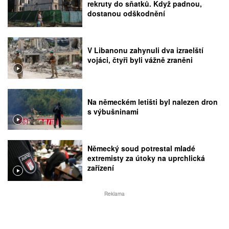
rekruty do sňatků. Když padnou,
dostanou odškodnění
V Libanonu zahynuli dva izraelští
vojáci, čtyři byli vážně zraněni
Na německém letišti byl nalezen dron
s výbušninami
Německý soud potrestal mladé
extremisty za útoky na uprchlická
zařízení
Reklama