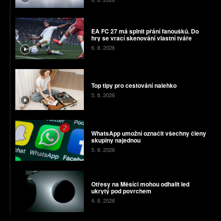
EA FC 27 má splnit přání fanoušků. Do
hry se vrací skenování vlastní tváře
6. 8. 2026
Top tipy pro cestování nalehko
5. 8. 2026
WhatsApp umožní označit všechny členy
skupiny najednou
5. 8. 2026
Otřesy na Měsíci mohou odhalit led
ukrytý pod povrchem
4. 8. 2026