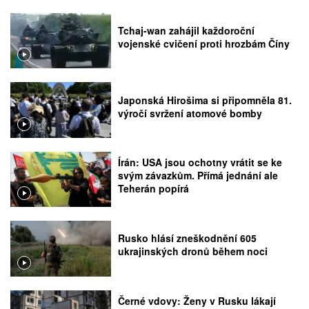
Tchaj-wan zahájil každoroční
vojenské cvičení proti hrozbám Číny
Japonská Hirošima si připomněla 81.
výročí svržení atomové bomby
Írán: USA jsou ochotny vrátit se ke
svým závazkům. Přímá jednání ale
Teherán popírá
Rusko hlásí zneškodnění 605
ukrajinských dronů během noci
Černé vdovy: Ženy v Rusku lákají