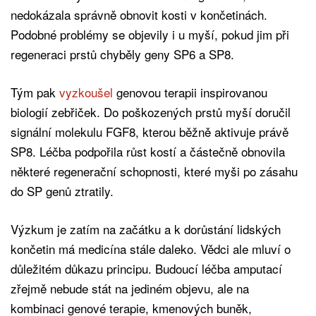
nedokázala správně obnovit kosti v končetinách.
Podobné problémy se objevily i u myší, pokud jim při
regeneraci prstů chyběly geny SP6 a SP8.
Tým pak
vyzkoušel
genovou terapii inspirovanou
biologií zebřiček. Do poškozených prstů myší doručil
signální molekulu FGF8, kterou běžně aktivuje právě
SP8. Léčba podpořila růst kostí a částečně obnovila
některé regenerační schopnosti, které myši po zásahu
do SP genů ztratily.
Výzkum je zatím na začátku a k dorůstání lidských
končetin má medicína stále daleko. Vědci ale mluví o
důležitém důkazu principu. Budoucí léčba amputací
zřejmě nebude stát na jediném objevu, ale na
kombinaci genové terapie, kmenových buněk,