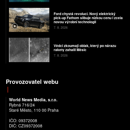
Ford chystá revoluci. Nový elektrický
pick-up Fathom slibuje nízkou cenu i zcela
novou výrobní technologii
7. 8. 2026
Vědci zkoumají oblak, který po nárazu
rakety zahalil Měsíc
7. 8. 2026
Provozovatel webu
World News Media, s.r.o.
Rybná 716/24
Staré Město, 110 00 Praha
IČO: 09372008
DIČ: CZ09372008