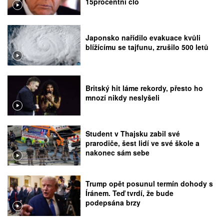
15procentní clo
Japonsko nařídilo evakuace kvůli
blížícímu se tajfunu, zrušilo 500 letů
Britský hit láme rekordy, přesto ho
mnozí nikdy neslyšeli
Student v Thajsku zabil své
prarodiče, šest lidí ve své škole a
nakonec sám sebe
Trump opět posunul termín dohody s
Íránem. Teď tvrdí, že bude
podepsána brzy