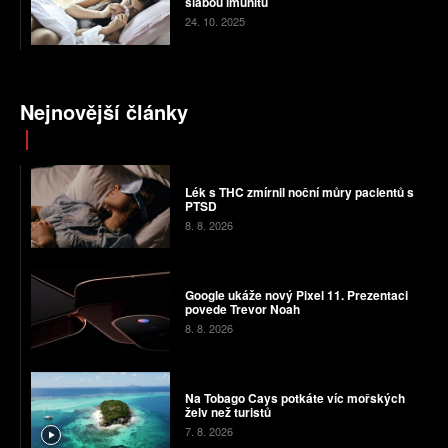
slabou imunitu
24. 10. 2025
Nejnovější články
Lék s THC zmírnil noční můry pacientů s
PTSD
8. 8. 2026
Google ukáže nový Pixel 11. Prezentaci
povede Trevor Noah
8. 8. 2026
Na Tobago Cays potkáte víc mořských
želv než turistů
7. 8. 2026