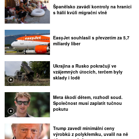
Španělsko zavádí kontroly na hranici
s Itálií kvůli migrační vlně
EasyJet souhlasil s převzetím za 5,7
miliardy liber
Ukrajina a Rusko pokračují ve
vzájemných útocích, terčem byly
sklady i lodě
Meta škodí dětem, rozhodl soud.
Společnost musí zaplatit tučnou
pokutu
Trump zavedl minimální ceny
výrobků z polykřemíku, uvalil na ně