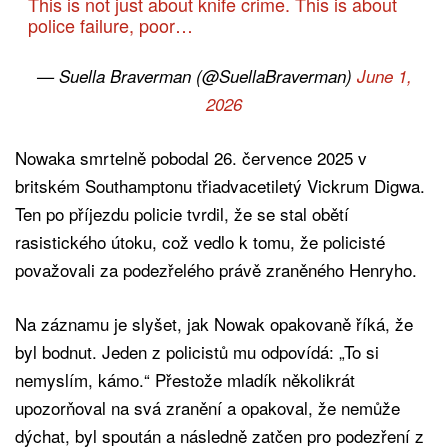
This is not just about knife crime. This is about
police failure, poor…
— Suella Braverman (@SuellaBraverman)
June 1,
2026
Nowaka smrtelně pobodal 26. července 2025 v
britském Southamptonu třiadvacetiletý Vickrum Digwa.
Ten po příjezdu policie tvrdil, že se stal obětí
rasistického útoku, což vedlo k tomu, že policisté
považovali za podezřelého právě zraněného Henryho.
Na záznamu je slyšet, jak Nowak opakovaně říká, že
byl bodnut. Jeden z policistů mu odpovídá: „To si
nemyslím, kámo.“ Přestože mladík několikrát
upozorňoval na svá zranění a opakoval, že nemůže
dýchat, byl spoután a následně zatčen pro podezření z