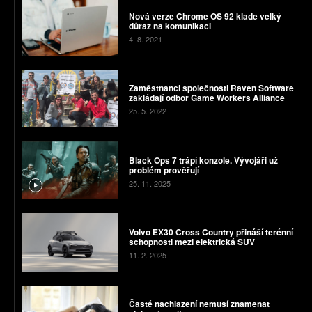
Nová verze Chrome OS 92 klade velký
důraz na komunikaci
4. 8. 2021
Zaměstnanci společnosti Raven Software
zakládají odbor Game Workers Alliance
25. 5. 2022
Black Ops 7 trápí konzole. Vývojáři už
problém prověřují
25. 11. 2025
Volvo EX30 Cross Country přináší terénní
schopnosti mezi elektrická SUV
11. 2. 2025
Časté nachlazení nemusí znamenat