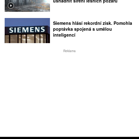
usnadnit šíření lesních požárů
Siemens hlásí rekordní zisk. Pomohla
poptávka spojená s umělou
inteligencí
Reklama