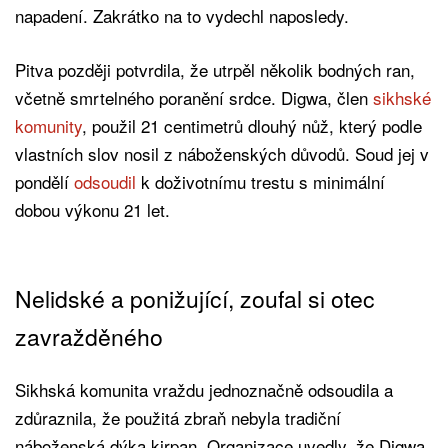
napadení. Zakrátko na to vydechl naposledy.
Pitva později potvrdila, že utrpěl několik bodných ran,
včetně smrtelného poranění srdce. Digwa, člen
sikhské
komunity
, použil 21 centimetrů dlouhý nůž, který podle
vlastních slov nosil z náboženských důvodů. Soud jej v
pondělí
odsoudil
k doživotnímu trestu s minimální
dobou výkonu 21 let.
Nelidské a ponižující, zoufal si otec
zavražděného
Sikhská komunita vraždu jednoznačně odsoudila a
zdůraznila, že použitá zbraň nebyla tradiční
náboženská dýka kirpan. Organizace uvedly, že Digwa