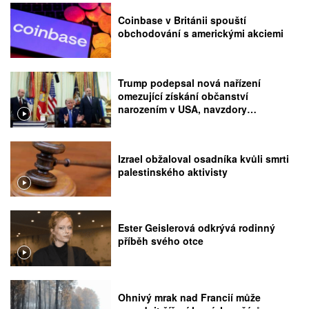
Coinbase v Británii spouští
obchodování s americkými akciemi
Trump podepsal nová nařízení
omezující získání občanství
narozením v USA, navzdory
rozhodnutí Nejvyššího soudu
Izrael obžaloval osadníka kvůli smrti
palestinského aktivisty
Ester Geislerová odkrývá rodinný
příběh svého otce
Ohnivý mrak nad Francií může