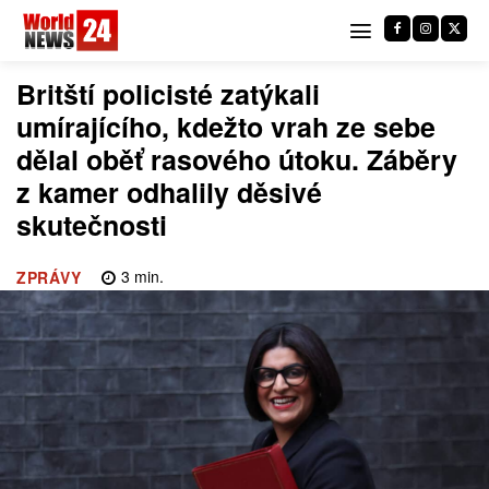
Britští policisté zatýkali
umírajícího, kdežto vrah ze sebe
dělal oběť rasového útoku. Záběry
z kamer odhalily děsivé
skutečnosti
3
min.
ZPRÁVY