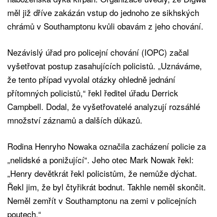
měl již dříve zakázán vstup do jednoho ze sikhských
chrámů v Southamptonu kvůli obavám z jeho chování.
Nezávislý úřad pro policejní chování (IOPC) začal
vyšetřovat postup zasahujících policistů. „Uznáváme,
že tento případ vyvolal otázky ohledně jednání
přítomných policistů,“ řekl ředitel úřadu Derrick
Campbell. Dodal, že vyšetřovatelé analyzují rozsáhlé
množství záznamů a dalších důkazů.
Rodina Henryho Nowaka označila zacházení policie za
„nelidské a ponižující“. Jeho otec Mark Nowak řekl:
„Henry devětkrát řekl policistům, že nemůže dýchat.
Řekl jim, že byl čtyřikrát bodnut. Takhle neměl skončit.
Neměl zemřít v Southamptonu na zemi v policejních
poutech.“