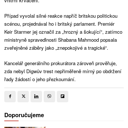
vnitřní krvácení.
Případ vyvolal silné reakce napříč britskou politickou
scénou, projednával ho i britský parlament. Premiér
Keir Starmer jej označil za „hrozný a šokující“, zatímco
ministryně spravedlnosti Shabana Mahmood popsala
zveřejněné záběry jako „znepokojivé a tragické“.
Kancelář generálního prokurátora zároveň prověřuje,
zda nebyl Digwův trest nepřiměřeně mírný po obdržení
řady žádostí o jeho přezkoumání.
Doporučujeme