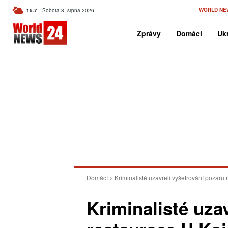
C
WORLD NE
15.7
Sobota 8. srpna 2026
Czech
Zprávy
Domácí
Ukr
Domácí
Kriminalisté uzavřeli vyšetřování požáru
Kriminalisté uza