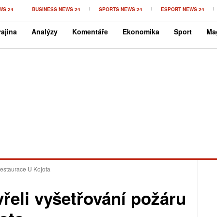
WS 24
BUSINESS NEWS 24
SPORTS NEWS 24
ESPORT NEWS 24
ajina
Analýzy
Komentáře
Ekonomika
Sport
Ma
 restaurace U Kojota
vřeli vyšetřování požáru