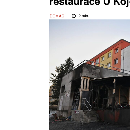
restaurace U Koj
2
min.
DOMÁCÍ