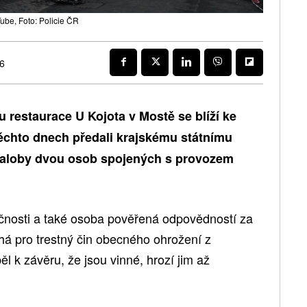
ube, Foto: Policie ČR
26
 restaurace U Kojota v Mostě se blíží ke
 těchto dnech předali krajskému státnímu
žaloby dvou osob spojených s provozem
čnosti a také osoba pověřená odpovědností za
íhá pro trestný čin obecného ohrožení z
l k závěru, že jsou vinné, hrozí jim až