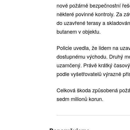
nové požárně bezpečnostní řeš
některé povinné kontroly. Za zá
do uzavřené terasy a skladování
butanem v objektu.
Policie uvedla, že lidem na uza
dostupnému východu. Druhý mo
uzamčený. Právě krátký časový
podle vyšetřovatelů výrazně př
Celková škoda způsobená požár
sedm milionů korun.