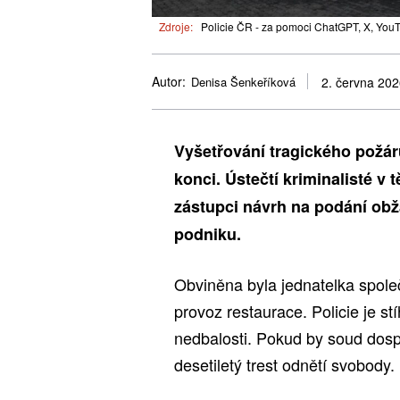
Zdroje:
Policie ČR - za pomoci ChatGPT, X, YouT
Autor:
Denisa Šenkeříková
2. června 20
Vyšetřování tragického požáru
konci. Ústečtí kriminalisté v
zástupci návrh na podání ob
podniku.
Obviněna byla jednatelka spole
provoz restaurace. Policie je st
nedbalosti. Pokud by soud dospě
desetiletý trest odnětí svobody.