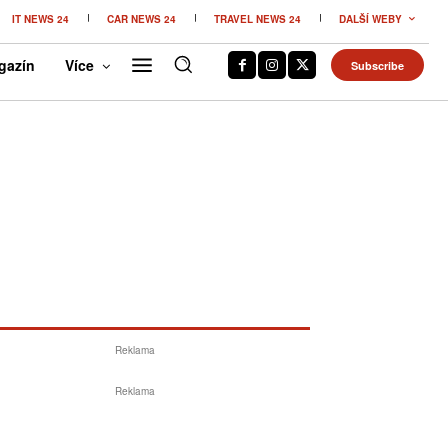
IT NEWS 24
CAR NEWS 24
TRAVEL NEWS 24
DALŠÍ WEBY
gazín
Více
Subscribe
Reklama
Reklama