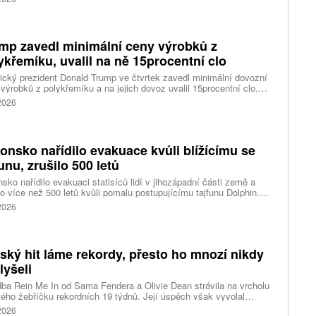
ým lidem. Firma musí změnit způsob ověřování věku.
mp zavedl minimální ceny výrobků z
ykřemíku, uvalil na ně 15procentní clo
cký prezident Donald Trump ve čtvrtek zavedl minimální dovozní
výrobků z polykřemíku a na jejich dovoz uvalil 15procentní clo.
řemík se používá při výrobě polovodičů a je hlavní složkou
 2026
oltaických panelů, jeho největším světovým producentem je Čína.
 chce opatřeními podpořit domácí dodavatelské řetězce pro
u čipů a solárních panelů, a posílit tak pozici Spojených států v
ření s Čínou v oblasti umělé inteligence (AI) a energetiky, uvedla
onsko nařídilo evakuace kvůli blížícímu se
ura Reuters.
funu, zrušilo 500 letů
sko nařídilo evakuaci statisíců lidí v jihozápadní části země a
lo více než 500 letů kvůli pomalu postupujícímu tajfunu Dolphin.
 meteorologů přinese tajfun do oblasti silný vítr, prudký déšť a
 2026
é vlny, píše agentura Reuters. Dolphin je tajfunem první, tedy
abší kategorie s maximální rychlostí větru 144 kilometrů v hodině
árazy dosahujícími téměř 200 kilometrů v hodině. Blíží se k
ci ostrovů mezi oblasti Kjúšú a prefekturou Okinawa, uvedla
tský hit láme rekordy, přesto ho mnozí nikdy
ská meteorologická agentura (JMA).
lyšeli
ba Rein Me In od Sama Fendera a Olivie Dean strávila na vrcholu
kého žebříčku rekordních 19 týdnů. Její úspěch však vyvolal
anou reakci. Řada lidí tvrdí, že píseň nikdy neslyšela. Hudební
 2026