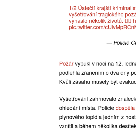
1/2 Ústečtí krajští kriminali
vyšetřování tragického pož
vyhaslo několik životů. 👉🏻
h
pic.twitter.com/cUlvMpRCn
— Policie 
Požár
vypukl v noci na 12. ledn
podlehla zraněním o dva dny po
Kvůli zásahu musely být evakuo
Vyšetřování zahrnovalo znalec
ohledání místa. Policie
dospěl
plynového topidla jedním z host
vznítil a během několika desítek