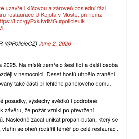
sté uzavřeli klíčovou a zároveň poslední fázi
áru restaurace U Kojota v Mostě, při němž
ttps://t.co/gyPxkJvdMG
#policieulk
M
ČR (@PolicieCZ)
June 2, 2026
a 2025. Na místě zemřelo šest lidí a další osoba
zději v nemocnici. Deset hostů utrpělo zranění.
vány také části přilehlého panelového domu.
ké posudky, výslechy svědků i podrobné
a
k závěru, že požár vznikl po převržení
ů. Následně začal unikat propan-butan, který se
 vteřin se oheň rozšířil téměř po celé restauraci.