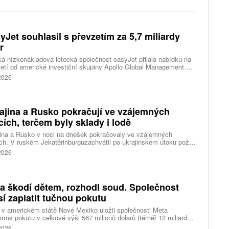
yJet souhlasil s převzetím za 5,7 miliardy
r
ká nízkonákladová letecká společnost easyJet přijala nabídku na
etí od americké investiční skupiny Apollo Global Management.
akce oceňuje aerolinku na 5,7 miliardy liber, tedy přibližně 162
 2026
rd korun.
ajina a Rusko pokračují ve vzájemných
cích, terčem byly sklady i lodě
ina a Rusko v noci na dnešek pokračovaly ve vzájemných
ch. V ruském Jekatěrinburguzachvátil po ukrajinském útoku požár
tické centrum ruského internetového prodejce Wildberries.
 2026
čnost o tom informovala bez podrobností na síti Telegram.
k ruské dronové útoky podle ukrajinských úřadů způsobily požár
ělských skladů v obci Balaklija v Charkovské oblasti na východě
iny, napsal Reuters.
a škodí dětem, rozhodl soud. Společnost
í zaplatit tučnou pokutu
v americkém státě Nové Mexiko uložil společnosti Meta
orms pokutu v celkové výši 567 milionů dolarů (téměř 12 miliard
) za újmu, kterou její platformy Facebook a Instagram působí
 2026