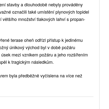
ení stavby a dlouhodobě nebyly prováděny
važné označili také umístění plynových topidel
 většího množství tlakových lahví s propan-
vřené terase oheň odřízl přístup k jedinému
žný únikový východ byl v době požáru
 úsek mezi vznikem požáru a jeho rozšířením
ispěl k tragickým následkům.
em byla předběžně vyčíslena na více než