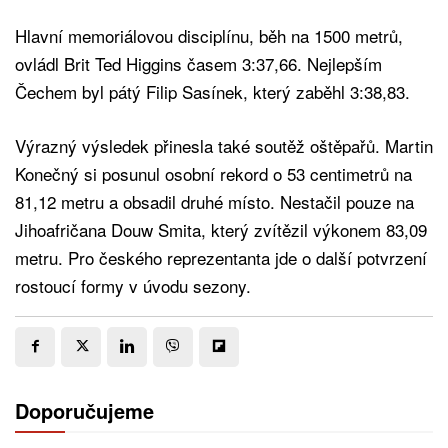
Hlavní memoriálovou disciplínu, běh na 1500 metrů,
ovládl Brit Ted Higgins časem 3:37,66. Nejlepším
Čechem byl pátý Filip Sasínek, který zaběhl 3:38,83.
Výrazný výsledek přinesla také soutěž oštěpařů. Martin
Konečný si posunul osobní rekord o 53 centimetrů na
81,12 metru a obsadil druhé místo. Nestačil pouze na
Jihoafričana Douw Smita, který zvítězil výkonem 83,09
metru. Pro českého reprezentanta jde o další potvrzení
rostoucí formy v úvodu sezony.
Doporučujeme