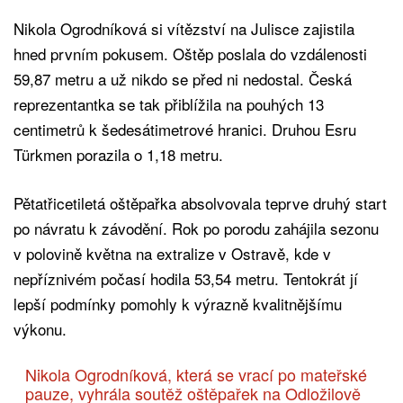
Nikola Ogrodníková si vítězství na Julisce zajistila
hned prvním pokusem. Oštěp poslala do vzdálenosti
59,87 metru a už nikdo se před ni nedostal. Česká
reprezentantka se tak přiblížila na pouhých 13
centimetrů k šedesátimetrové hranici. Druhou Esru
Türkmen porazila o 1,18 metru.
Pětatřicetiletá oštěpařka absolvovala teprve druhý start
po návratu k závodění. Rok po porodu zahájila sezonu
v polovině května na extralize v Ostravě, kde v
nepříznivém počasí hodila 53,54 metru. Tentokrát jí
lepší podmínky pomohly k výrazně kvalitnějšímu
výkonu.
Nikola Ogrodníková, která se vrací po mateřské
pauze, vyhrála soutěž oštěpařek na Odložilově