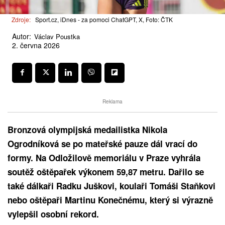
Zdroje:
Sport.cz, iDnes - za pomoci ChatGPT, X, Foto: ČTK
Autor:
Václav Poustka
2. června 2026
Reklama
Bronzová olympijská medailistka Nikola
Ogrodníková se po mateřské pauze dál vrací do
formy. Na Odložilově memoriálu v Praze vyhrála
soutěž oštěpařek výkonem 59,87 metru. Dařilo se
také dálkaři Radku Juškovi, koulaři Tomáši Staňkovi
nebo oštěpaři Martinu Konečnému, který si výrazně
vylepšil osobní rekord.