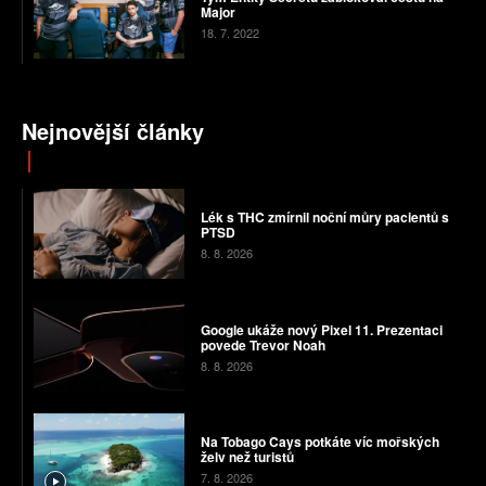
Major
18. 7. 2022
Nejnovější články
Lék s THC zmírnil noční můry pacientů s
PTSD
8. 8. 2026
Google ukáže nový Pixel 11. Prezentaci
povede Trevor Noah
8. 8. 2026
Na Tobago Cays potkáte víc mořských
želv než turistů
7. 8. 2026