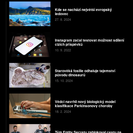
Kde se nachází největší evropský
ledovec
27. 8. 2024
Instagram začal testovat možnost sdílení
cizích příspěvků
10. 9. 2022
Starověká fosilie odhaluje tajemství
původu dinosaurů
15. 10. 2024
Vědci navrhli nový biologický model
klasifikace Parkinsonovy choroby
18. 2. 2024
Tým Entity Secretu zablokoval cestu na