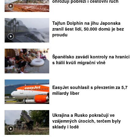
ohrožují pobřeží i cestovní ruch
Tajfun Dolphin na jihu Japonska
zranil šest lidí, 50.000 domů je bez
proudu
Španělsko zavádí kontroly na hranici
s Itálií kvůli migrační vlně
EasyJet souhlasil s převzetím za 5,7
miliardy liber
Ukrajina a Rusko pokračují ve
vzájemných útocích, terčem byly
sklady i lodě