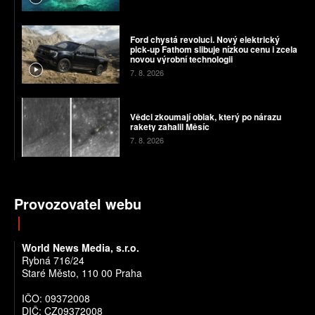
Ford chystá revoluci. Nový elektrický
pick-up Fathom slibuje nízkou cenu i zcela
novou výrobní technologii
7. 8. 2026
Vědci zkoumají oblak, který po nárazu
rakety zahalil Měsíc
7. 8. 2026
Provozovatel webu
World News Media, s.r.o.
Rybná 716/24
Staré Město, 110 00 Praha
IČO: 09372008
DIČ: CZ09372008