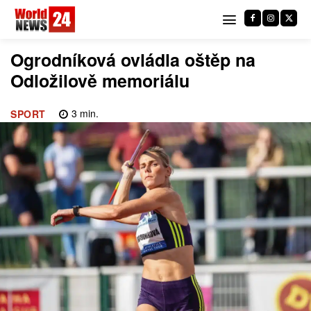
Ogrodníková ovládla oštěp na
Odložilově memoriálu
3
min.
SPORT