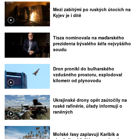
Mezi zabitými po ruských útocích na
Kyjev je i dítě
Tisza nominovala na maďarského
prezidenta bývalého šéfa nejvyššího
soudu
Dron pronikl do bulharského
vzdušného prostoru, explodoval
kilometr od plynovodu
Ukrajinské drony opět zaútočily na
ruské rafinérie, úřady informují o
raněných
Mořské řasy zaplavují Karibik a