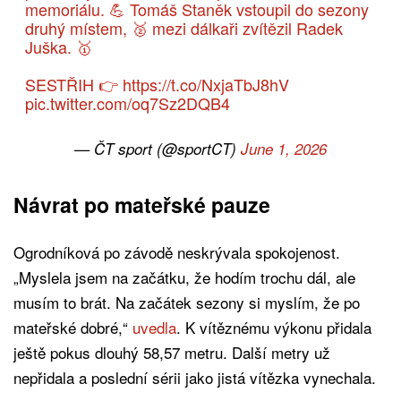
memoriálu. 💪 Tomáš Staněk vstoupil do sezony
druhý místem, 🥈 mezi dálkaři zvítězil Radek
Juška. 🥇
SESTŘIH 👉
https://t.co/NxjaTbJ8hV
pic.twitter.com/oq7Sz2DQB4
— ČT sport (@sportCT)
June 1, 2026
Návrat po mateřské pauze
Ogrodníková po závodě neskrývala spokojenost.
„Myslela jsem na začátku, že hodím trochu dál, ale
musím to brát. Na začátek sezony si myslím, že po
mateřské dobré,“
uvedla
. K vítěznému výkonu přidala
ještě pokus dlouhý 58,57 metru. Další metry už
nepřidala a poslední sérii jako jistá vítězka vynechala.