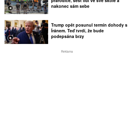
prarodiče, šest lidí ve své škole a
nakonec sám sebe
Trump opět posunul termín dohody s
Íránem. Teď tvrdí, že bude
podepsána brzy
Reklama