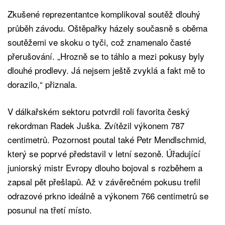
Zkušené reprezentantce komplikoval soutěž dlouhý
průběh závodu. Oštěpařky házely současně s oběma
soutěžemi ve skoku o tyči, což znamenalo časté
přerušování. „Hrozně se to táhlo a mezi pokusy byly
dlouhé prodlevy. Já nejsem ještě zvyklá a fakt mě to
dorazilo,“ přiznala.
V dálkařském sektoru potvrdil roli favorita český
rekordman Radek Juška. Zvítězil výkonem 787
centimetrů. Pozornost poutal také Petr Mendlschmid,
který se poprvé představil v letní sezoně. Úřadující
juniorský mistr Evropy dlouho bojoval s rozběhem a
zapsal pět přešlapů. Až v závěrečném pokusu trefil
odrazové prkno ideálně a výkonem 766 centimetrů se
posunul na třetí místo.