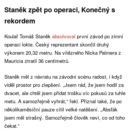
Staněk zpět po operaci, Konečný s
rekordem
Koulař Tomáš Staněk
absolvoval
první závod po zimní
operaci lokte. Český reprezentant skončil druhý
výkonem 20,32 metru. Na vítězného Nicka Palmera z
Mauricia ztratil 36 centimetrů.
Staněk měl z návratu na závodní scénu radost, i když
viděl prostor pro zlepšení. „Jsem rád, že jsem hodil za
dvacet, ale chtěl jsem přidat trošku víc pokusů za tuhle
metu. A samozřejmě vyhrát,“ řekl. Přiznal také, že po
několikaměsíční pauze cítil velké natěšení. „Absťák
jsem měl strašný. Samozřejmě člověk neví, co od toho
čekat.“