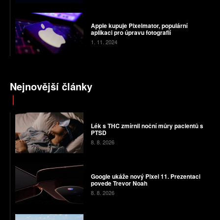
Apple kupuje Pixelmator, populární
aplikaci pro úpravu fotografií
1. 11. 2024
Nejnovější články
Lék s THC zmírnil noční můry pacientů s
PTSD
8. 8. 2026
Google ukáže nový Pixel 11. Prezentaci
povede Trevor Noah
8. 8. 2026