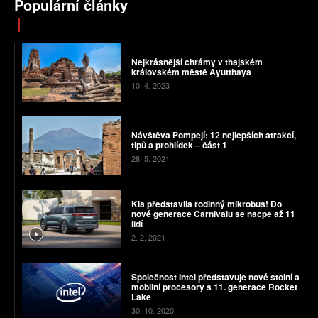
Populární články
Nejkrásnější chrámy v thajském
královském městě Ayutthaya
10. 4. 2023
Návštěva Pompejí: 12 nejlepších atrakcí,
tipů a prohlídek – část 1
28. 5. 2021
Kia představila rodinný mikrobus! Do
nové generace Carnivalu se nacpe až 11
lidí
2. 2. 2021
Společnost Intel představuje nové stolní a
mobilní procesory s 11. generace Rocket
Lake
30. 10. 2020