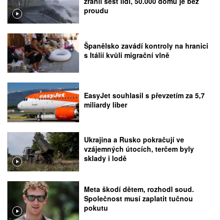
zranil šest lidí, 50.000 domů je bez
proudu
Španělsko zavádí kontroly na hranici
s Itálií kvůli migrační vlně
EasyJet souhlasil s převzetím za 5,7
miliardy liber
Ukrajina a Rusko pokračují ve
vzájemných útocích, terčem byly
sklady i lodě
Meta škodí dětem, rozhodl soud.
Společnost musí zaplatit tučnou
pokutu