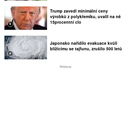
Trump zavedl minimální ceny
výrobků z polykřemíku, uvalil na ně
15procentní clo
Japonsko nařídilo evakuace kvůli
blížícímu se tajfunu, zrušilo 500 letů
Reklama