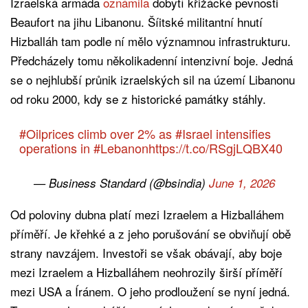
Izraelská armáda
oznámila
dobytí křižácké pevnosti
Beaufort na jihu Libanonu. Šíitské militantní hnutí
Hizballáh tam podle ní mělo významnou infrastrukturu.
Předcházely tomu několikadenní intenzivní boje. Jedná
se o nejhlubší průnik izraelských sil na území Libanonu
od roku 2000, kdy se z historické památky stáhly.
#Oilprices
climb over 2% as
#Israel
intensifies
operations in
#Lebanon
https://t.co/RSgjLQBX40
— Business Standard (@bsindia)
June 1, 2026
Od poloviny dubna platí mezi Izraelem a Hizballáhem
příměří. Je křehké a z jeho porušování se obviňují obě
strany navzájem. Investoři se však obávají, aby boje
mezi Izraelem a Hizballáhem neohrozily širší příměří
mezi USA a Íránem. O jeho prodloužení se nyní jedná.