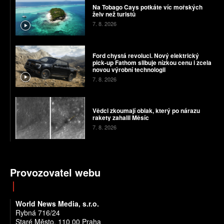
Na Tobago Cays potkáte víc mořských
želv než turistů
7. 8. 2026
Ford chystá revoluci. Nový elektrický
pick-up Fathom slibuje nízkou cenu i zcela
novou výrobní technologii
7. 8. 2026
Vědci zkoumají oblak, který po nárazu
rakety zahalil Měsíc
7. 8. 2026
Provozovatel webu
World News Media, s.r.o.
Rybná 716/24
Staré Město, 110 00 Praha