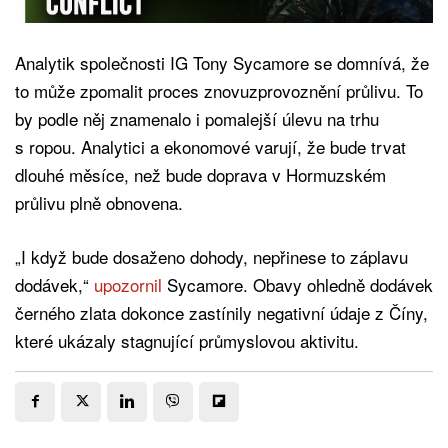
Analytik společnosti IG Tony Sycamore se domnívá, že
to může zpomalit proces znovuzprovoznění průlivu. To
by podle něj znamenalo i pomalejší úlevu na trhu
s ropou. Analytici a ekonomové varují, že bude trvat
dlouhé měsíce, než bude doprava v Hormuzském
průlivu plně obnovena.
„I když bude dosaženo dohody, nepřinese to záplavu
dodávek,“
upozornil
Sycamore. Obavy ohledně dodávek
černého zlata dokonce zastínily negativní údaje z Číny,
které ukázaly stagnující průmyslovou aktivitu.