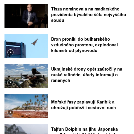
Tisza nominovala na maďarského
prezidenta bývalého šéfa nejvyššího
soudu
Dron pronikl do bulharského
vzdušného prostoru, explodoval
kilometr od plynovodu
Ukrajinské drony opět zaútočily na
ruské rafinérie, úřady informují o
raněných
Mořské řasy zaplavují Karibik a
ohrožují pobřeží i cestovní ruch
Tajfun Dolphin na jihu Japonska