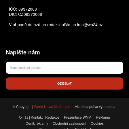
IČO: 09372008
DIČ: CZ09372008
V případě dotazů na redakci pište na info@wn24.cz
Napište nám
ODESLAT
© Copyright |
World News Media, s.r.o.
| všechna práva vyhrazena.
O nás | Kontakt | Redakce
Prezentace WNM
Reklama
Ceník reklamy
Obchodní zastoupení
Cookies