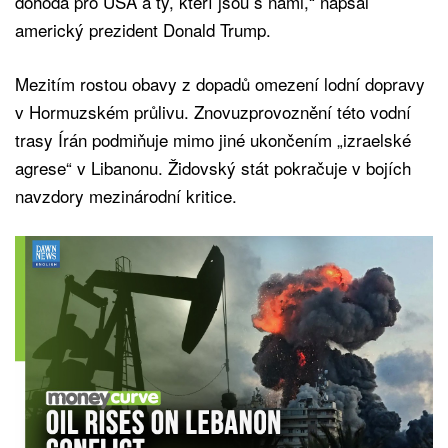
dohoda pro USA a ty, kteří jsou s námi,“ napsal
americký prezident Donald Trump.
Mezitím rostou obavy z dopadů omezení lodní dopravy
v Hormuzském průlivu. Znovuzprovoznění této vodní
trasy Írán podmiňuje mimo jiné ukončením „izraelské
agrese“ v Libanonu. Židovský stát pokračuje v bojích
navzdory mezinárodní kritice.