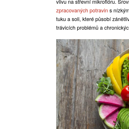
vlivu na střevní mikroflóru. Sr
zpracovaných potravin
s nízký
tuku a soli, které působí zánětl
trávicích problémů a chronický