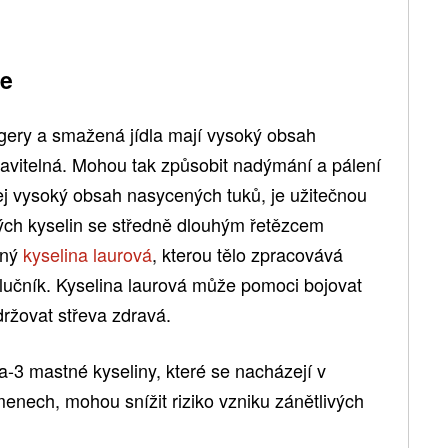
ře
rgery a smažená jídla mají vysoký obsah
ravitelná. Mohou tak způsobit nadýmání a pálení
j vysoký obsah nasycených tuků, je užitečnou
ých kyselin se středně dlouhým řetězcem
aný
kyselina laurová
, kterou tělo zpracovává
 žlučník. Kyselina laurová může pomoci bojovat
ržovat střeva zdravá.
-3 mastné kyseliny, které se nacházejí v
enech, mohou snížit riziko vzniku zánětlivých