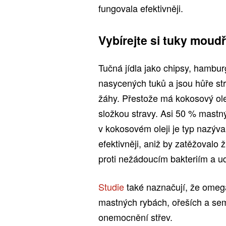
fungovala efektivněji.
Vybírejte si tuky moud
Tučná jídla jako chipsy, hambu
nasycených tuků a jsou hůře st
žáhy. Přestože má kokosový ole
složkou stravy. Asi 50 % mastn
v kokosovém oleji je typ nazýv
efektivněji, aniž by zatěžovalo
proti nežádoucím bakteriím a ud
Studie
také naznačují, že omega
mastných rybách, ořeších a sem
onemocnění střev.