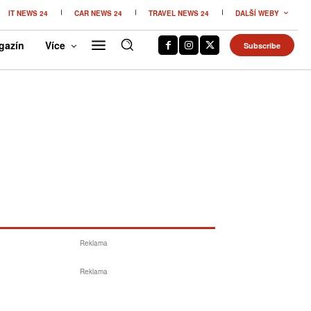
IT NEWS 24
CAR NEWS 24
TRAVEL NEWS 24
DALŠÍ WEBY
gazín
Více
Subscribe
Reklama
Reklama