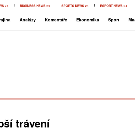
WS 24
BUSINESS NEWS 24
SPORTS NEWS 24
ESPORT NEWS 24
ajina
Analýzy
Komentáře
Ekonomika
Sport
Ma
pší trávení