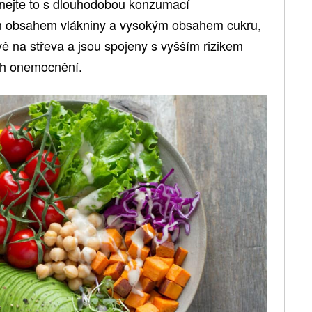
ovnejte to s dlouhodobou konzumací
m obsahem vlákniny a vysokým obsahem cukru,
ivě na střeva a jsou spojeny s vyšším rizikem
ch onemocnění.