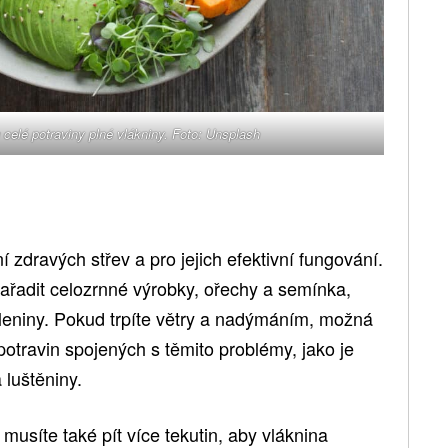
 celé potraviny plné vlákniny. Foto: Unsplash
 zdravých střev a pro jejich efektivní fungování.
zařadit celozrnné výrobky, ořechy a semínka,
eleniny. Pokud trpíte větry a nadýmáním, možná
potravin spojených s těmito problémy, jako je
 luštěniny.
musíte také pít více tekutin, aby vláknina