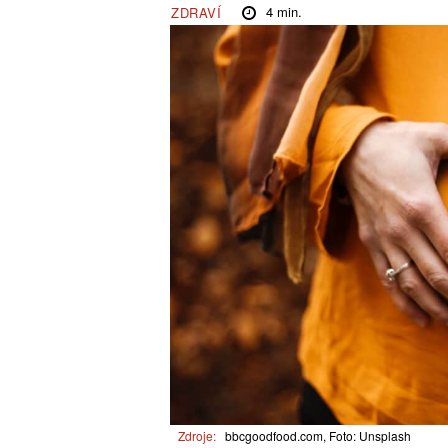
4
min.
ZDRAVÍ
Zdroje:
bbcgoodfood.com, Foto: Unsplash