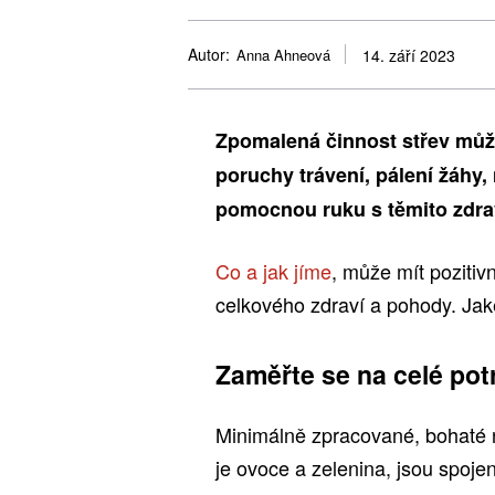
Autor:
Anna Ahneová
14. září 2023
Zpomalená činnost střev může
poruchy trávení, pálení žáhy
pomocnou ruku s těmito zdra
Co a jak jíme
, může mít pozitiv
celkového zdraví a pohody. Jaké
Zaměřte se na celé pot
Minimálně zpracované, bohaté na
je ovoce a zelenina, jsou spoje