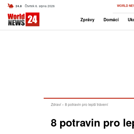
C
WORLD NE
24.8
Čtvrtek 6. srpna 2026
Czech
Zprávy
Domácí
Ukr
Zdraví
8 potravin pro lepší trávení
8 potravin pro le