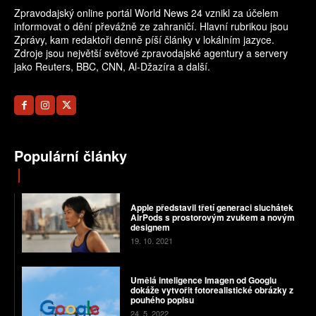
Zpravodajský online portál World News 24 vznikl za účelem
informovat o dění převážně ze zahraničí. Hlavní rubrikou jsou
Zprávy, kam redaktoři denně píší články v lokálním jazyce.
Zdroje jsou největší světové zpravodajské agentury a servery
jako Reuters, BBC, CNN, Al-Džazíra a další.
Populární články
Apple představil třetí generaci sluchátek
AirPods s prostorovým zvukem a novým
designem
19. 10. 2021
Umělá inteligence Imagen od Googlu
dokáže vytvořit fotorealistické obrázky z
pouhého popisu
24. 5. 2022