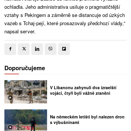
ochladla. Jeho administrativa usiluje o pragmatičtější
vztahy s Pekingem a záměrně se distancuje od úzkých
vazeb s Tchaj-pejí, které prosazovaly předchozí vlády,“
napsal server.
Doporučujeme
V Libanonu zahynuli dva izraelští
vojáci, čtyři byli vážně zraněni
Na německém letišti byl nalezen dron
s výbušninami