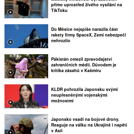
přímo uprostřed živého vysílání na
TikToku
Do Měsíce nejspíše narazila část
rakety firmy SpaceX, Zemi nebezpečí
nehrozilo
Pákistán omezil zpravodajství
zahraničních médií. Důvodem je
kritika zásahů v Kašmíru
KLDR pohrozila Japonsku svými
neupřesněnými vojenskými
možnostmi
Japonsko vsadí na bojové drony.
Reaguje na válku na Ukrajině i napětí
v Asii