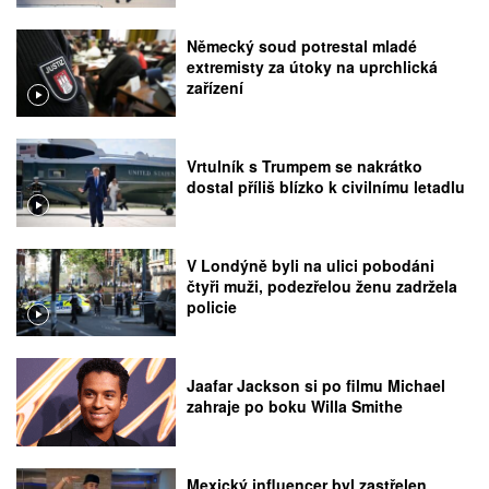
Německý soud potrestal mladé
extremisty za útoky na uprchlická
zařízení
Vrtulník s Trumpem se nakrátko
dostal příliš blízko k civilnímu letadlu
V Londýně byli na ulici pobodáni
čtyři muži, podezřelou ženu zadržela
policie
Jaafar Jackson si po filmu Michael
zahraje po boku Willa Smithe
Mexický influencer byl zastřelen