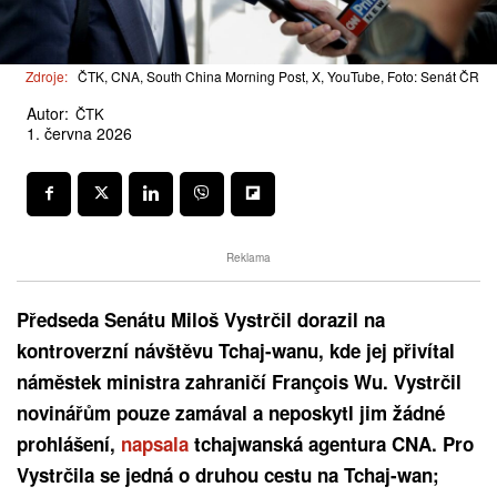
Zdroje:
ČTK, CNA, South China Morning Post, X, YouTube, Foto: Senát ČR
Autor:
ČTK
1. června 2026
Reklama
Předseda Senátu Miloš Vystrčil dorazil na
kontroverzní návštěvu Tchaj-wanu, kde jej přivítal
náměstek ministra zahraničí François Wu. Vystrčil
novinářům pouze zamával a neposkytl jim žádné
prohlášení,
napsala
tchajwanská agentura CNA. Pro
Vystrčila se jedná o druhou cestu na Tchaj-wan;