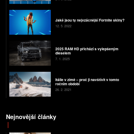
Jaké jsou ty nejvzácnější Fortnite skiny?
12. 5. 2022
2025 RAM HD přichází s vylepšeným
dieselem
7. 1. 2025
Itálie v zimě – proč ji navštívit v tomto
ročním období
26. 2. 2021
Nejnovější články