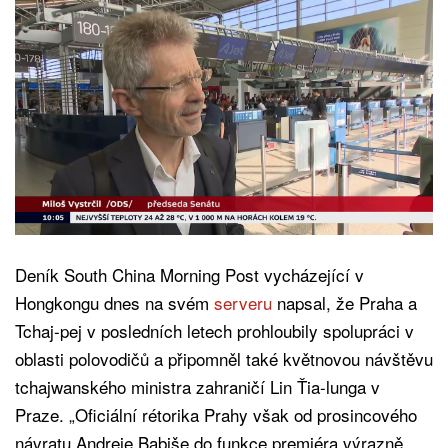
Deník South China Morning Post vycházející v
Hongkongu dnes na svém
serveru
napsal, že Praha a
Tchaj-pej v posledních letech prohloubily spolupráci v
oblasti polovodičů a připomněl také květnovou návštěvu
tchajwanského ministra zahraničí Lin Ťia-lunga v
Praze. „Oficiální rétorika Prahy však od prosincového
návratu Andreje Babiše do funkce premiéra výrazně