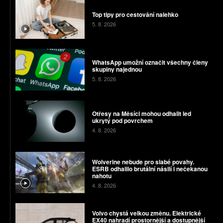
Top tipy pro cestování nalehko
5. 8. 2026
WhatsApp umožní označit všechny členy
skupiny najednou
5. 8. 2026
Otřesy na Měsíci mohou odhalit led
ukrytý pod povrchem
4. 8. 2026
Wolverine nebude pro slabé povahy.
ESRB odhalilo brutální násilí i nečekanou
nahotu
4. 8. 2026
Volvo chystá velkou změnu. Elektrické
EX40 nahradí prostornější a dostupnější