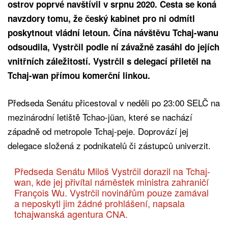
ostrov poprvé navštívil v srpnu 2020. Cesta se koná
navzdory tomu, že český kabinet pro ni odmítl
poskytnout vládní letoun. Čína návštěvu Tchaj-wanu
odsoudila, Vystrčil podle ní závažně zasáhl do jejích
vnitřních záležitostí. Vystrčil s delegací přiletěl na
Tchaj-wan přímou komerční linkou.
Předseda Senátu přicestoval v neděli po 23:00 SELČ na
mezinárodní letiště Tchao-jüan, které se nachází
západně od metropole Tchaj-peje. Doprovází jej
delegace složená z podnikatelů či zástupců univerzit.
Předseda Senátu Miloš Vystrčil dorazil na Tchaj-
wan, kde jej přivítal náměstek ministra zahraničí
François Wu. Vystrčil novinářům pouze zamával
a neposkytl jim žádné prohlášení, napsala
tchajwanská agentura CNA.