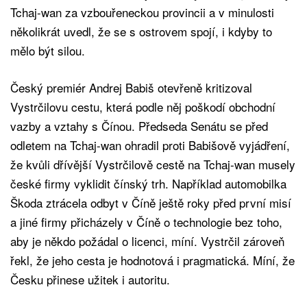
Tchaj-wan za vzbouřeneckou provincii a v minulosti
několikrát uvedl, že se s ostrovem spojí, i kdyby to
mělo být silou.
Český premiér Andrej Babiš otevřeně kritizoval
Vystrčilovu cestu, která podle něj poškodí obchodní
vazby a vztahy s Čínou. Předseda Senátu se před
odletem na Tchaj-wan ohradil proti Babišově vyjádření,
že kvůli dřívější Vystrčilově cestě na Tchaj-wan musely
české firmy vyklidit čínský trh. Například automobilka
Škoda ztrácela odbyt v Číně ještě roky před první misí
a jiné firmy přicházely v Číně o technologie bez toho,
aby je někdo požádal o licenci, míní. Vystrčil zároveň
řekl, že jeho cesta je hodnotová i pragmatická. Míní, že
Česku přinese užitek i autoritu.