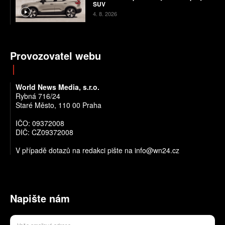
SUV
4. 8. 2026
Provozovatel webu
World News Media, s.r.o.
Rybná 716/24
Staré Město, 110 00 Praha
IČO: 09372008
DIČ: CZ09372008
V případě dotazů na redakci pište na info@wn24.cz
Napište nám