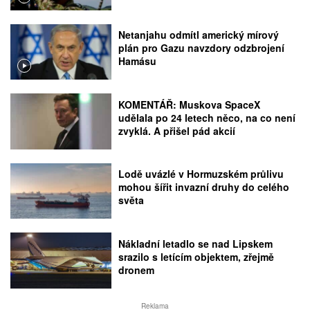
Netanjahu odmítl americký mírový
plán pro Gazu navzdory odzbrojení
Hamásu
KOMENTÁŘ: Muskova SpaceX
udělala po 24 letech něco, na co není
zvyklá. A přišel pád akcií
Lodě uvázlé v Hormuzském průlivu
mohou šířit invazní druhy do celého
světa
Nákladní letadlo se nad Lipskem
srazilo s letícím objektem, zřejmě
dronem
Reklama