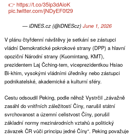
👉
https://t.co/35ip3dAioK
pic.twitter.com/jNDyEF0f29
— iDNES.cz (@iDNEScz)
June 1, 2026
V plánu čtyřdenní návštěvy je setkání se zástupci
vládní Demokratické pokrokové strany (DPP) a hlavní
opoziční Národní strany (Kuomintang, KMT),
prezidentem Laj Čching-tem, viceprezidentkou Hsiao
Bi-khim, vysokými vládními úředníky nebo zástupci
podnikatelské, akademické a kulturní sféry.
Cestu odsoudil Peking, podle něhož Vystrčil „závažně
zasáhl do vnitřních záležitostí Číny, narušil státní
svrchovanost a územní celistvost Číny, porušil
základní normy mezinárodních vztahů a politický
závazek ČR vůči principu jedné Číny“. Peking považuje