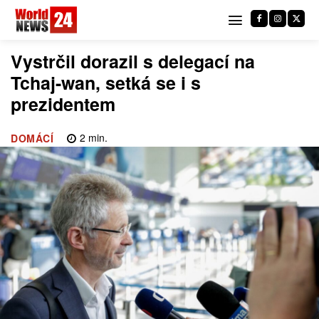
Vystrčil dorazil s delegací na
Tchaj-wan, setká se i s
prezidentem
2
min.
DOMÁCÍ